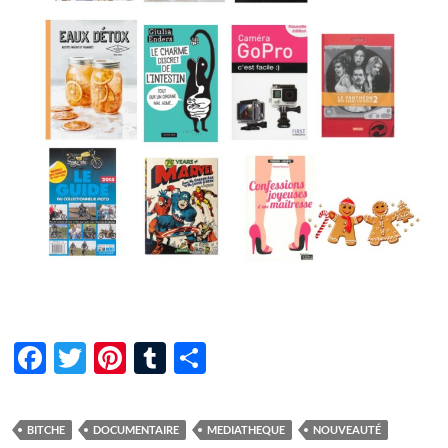
F
T
Pi
T
P
ac
w
nt
u
ar
e
itt
er
m
ta
BITCHE
DOCUMENTAIRE
MEDIATHEQUE
NOUVEAUTÉ