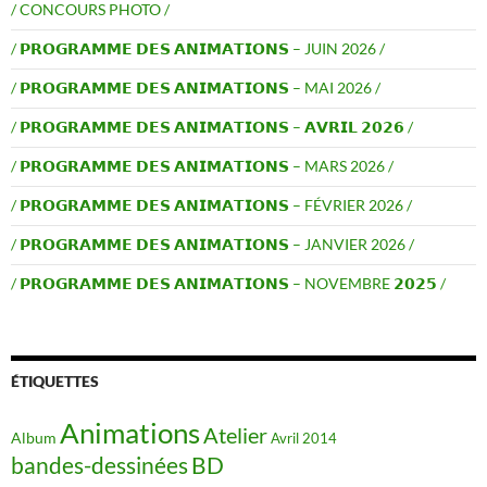
/ CONCOURS PHOTO /
/ 𝗣𝗥𝗢𝗚𝗥𝗔𝗠𝗠𝗘 𝗗𝗘𝗦 𝗔𝗡𝗜𝗠𝗔𝗧𝗜𝗢𝗡𝗦 – JUIN 2026 /
/ 𝗣𝗥𝗢𝗚𝗥𝗔𝗠𝗠𝗘 𝗗𝗘𝗦 𝗔𝗡𝗜𝗠𝗔𝗧𝗜𝗢𝗡𝗦 – MAI 2026 /
/ 𝗣𝗥𝗢𝗚𝗥𝗔𝗠𝗠𝗘 𝗗𝗘𝗦 𝗔𝗡𝗜𝗠𝗔𝗧𝗜𝗢𝗡𝗦 – 𝗔𝗩𝗥𝗜𝗟 𝟮𝟬𝟮𝟲 /
/ 𝗣𝗥𝗢𝗚𝗥𝗔𝗠𝗠𝗘 𝗗𝗘𝗦 𝗔𝗡𝗜𝗠𝗔𝗧𝗜𝗢𝗡𝗦 – MARS 2026 /
/ 𝗣𝗥𝗢𝗚𝗥𝗔𝗠𝗠𝗘 𝗗𝗘𝗦 𝗔𝗡𝗜𝗠𝗔𝗧𝗜𝗢𝗡𝗦 – FÉVRIER 2026 /
/ 𝗣𝗥𝗢𝗚𝗥𝗔𝗠𝗠𝗘 𝗗𝗘𝗦 𝗔𝗡𝗜𝗠𝗔𝗧𝗜𝗢𝗡𝗦 – JANVIER 2026 /
/ 𝗣𝗥𝗢𝗚𝗥𝗔𝗠𝗠𝗘 𝗗𝗘𝗦 𝗔𝗡𝗜𝗠𝗔𝗧𝗜𝗢𝗡𝗦 – NOVEMBRE 𝟮𝟬𝟮𝟱 /
ÉTIQUETTES
Animations
Atelier
Album
Avril 2014
BD
bandes-dessinées