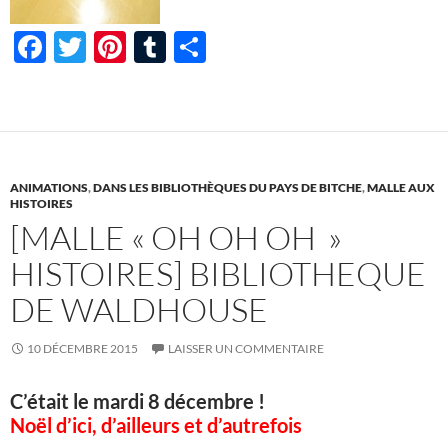
F
T
Pi
T
P
ac
w
nt
u
ar
e
itt
er
m
ta
b
er
es
bl
g
o
t
r
er
ANIMATIONS
,
DANS LES BIBLIOTHÈQUES DU PAYS DE BITCHE
,
MALLE AUX
o
HISTOIRES
[MALLE « OH OH OH »
k
HISTOIRES] BIBLIOTHEQUE
DE WALDHOUSE
10 DÉCEMBRE 2015
LAISSER UN COMMENTAIRE
C’était le mardi 8 décembre !
Noël d’ici, d’ailleurs et d’autrefois