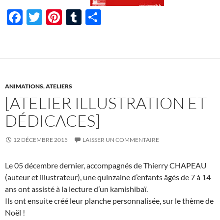
F
T
Pi
T
P
ac
w
nt
u
ar
e
itt
er
m
ta
b
er
es
bl
g
o
t
r
er
ANIMATIONS
,
ATELIERS
o
[ATELIER ILLUSTRATION ET
k
DÉDICACES]
12 DÉCEMBRE 2015
LAISSER UN COMMENTAIRE
Le 05 décembre dernier, accompagnés de Thierry CHAPEAU
(auteur et illustrateur), une quinzaine d’enfants âgés de 7 à 14
ans ont assisté à la lecture d’un kamishibaï.
Ils ont ensuite créé leur planche personnalisée, sur le thème de
Noël !