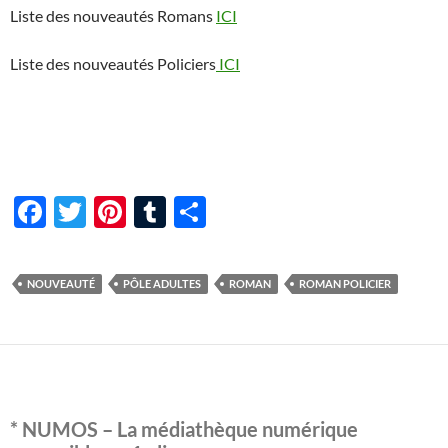
Liste des nouveautés Romans
ICI
Liste des nouveautés Policiers
ICI
F
T
Pi
T
P
ac
w
nt
u
ar
e
itt
er
m
ta
NOUVEAUTÉ
PÔLE ADULTES
ROMAN
ROMAN POLICIER
b
er
es
bl
g
o
t
r
er
o
k
* NUMOS – La médiathèque numérique