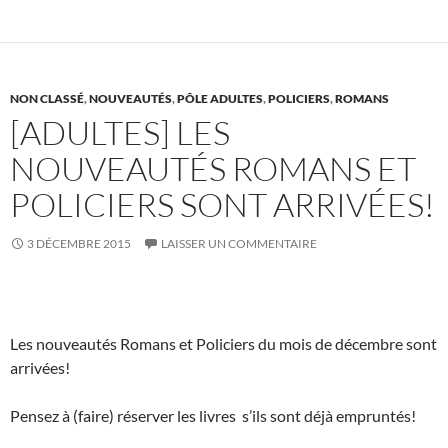
b
er
es
bl
g
o
t
r
er
o
k
NON CLASSÉ
,
NOUVEAUTÉS
,
PÔLE ADULTES
,
POLICIERS
,
ROMANS
[ADULTES] LES
NOUVEAUTÉS ROMANS ET
POLICIERS SONT ARRIVÉES!
3 DÉCEMBRE 2015
LAISSER UN COMMENTAIRE
Les nouveautés Romans et Policiers du mois de décembre sont
arrivées!
Pensez à (faire) réserver les livres s’ils sont déjà empruntés!