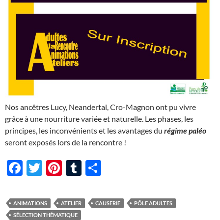
Nos ancêtres Lucy, Neandertal, Cro-Magnon ont pu vivre
grâce à une nourriture variée et naturelle. Les phases, les
principes, les inconvénients et les avantages du
régime paléo
seront exposés lors de la rencontre !
F
T
Pi
T
P
ac
w
nt
u
ar
e
itt
er
m
ta
ANIMATIONS
ATELIER
CAUSERIE
PÔLE ADULTES
b
er
es
bl
g
SÉLECTION THÉMATIQUE