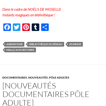
Dans le cadre de NOËLS DE MOSELLE
Instants magiques en bibliothèque !
F
T
Pi
T
P
ac
w
nt
u
ar
e
itt
er
m
ta
ANIMATIONS
BIBLIOTHÈQUE DU RÉSEAU
JEUNESSE
b
er
es
bl
g
MALLE AUX HISTOIRES
o
t
r
er
o
k
DOCUMENTAIRES
,
NOUVEAUTÉS
,
PÔLE ADULTES
[NOUVEAUTÉS
DOCUMENTAIRES PÔLE
ADULTE]