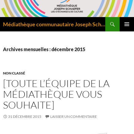
Aller
au
contenu
Recherche
Médiathèque communautaire Joseph Schaefer de Bitche – Pôle départemental de lecture publique
MENU
PRINCI
Archives mensuelles : décembre 2015
NON CLASSÉ
[TOUTE L’ÉQUIPE DE LA
MÉDIATHÈQUE VOUS
SOUHAITE]
31 DÉCEMBRE 2015
LAISSER UN COMMENTAIRE