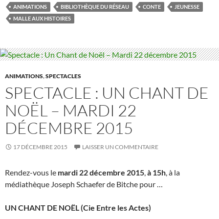
e
itt
er
m
ta
ANIMATIONS
BIBLIOTHÈQUE DU RÉSEAU
CONTE
JEUNESSE
b
er
es
bl
g
MALLE AUX HISTOIRES
o
t
r
er
o
k
ANIMATIONS
,
SPECTACLES
SPECTACLE : UN CHANT DE
NOËL – MARDI 22
DÉCEMBRE 2015
17 DÉCEMBRE 2015
LAISSER UN COMMENTAIRE
Rendez-vous le
mardi 22 décembre 2015
,
à 15h
, à la
médiathèque Joseph Schaefer de Bitche pour …
UN CHANT DE NOËL (Cie Entre les Actes)