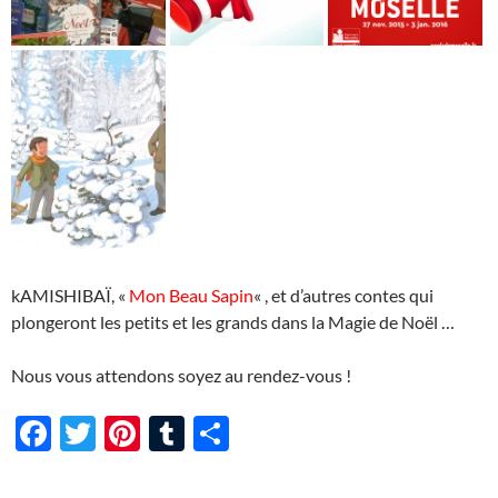
kAMISHIBAÏ, «
Mon Beau Sapin
« , et d’autres contes qui
plongeront les petits et les grands dans la Magie de Noël …
Nous vous attendons soyez au rendez-vous !
F
T
Pi
T
P
ac
w
nt
u
ar