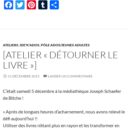
F
T
Pi
T
P
ac
w
nt
u
ar
e
itt
er
m
ta
b
er
es
bl
g
o
t
r
er
ATELIERS
,
IDE'K'ADOS
,
PÔLE ADOS/JEUNES ADULTES
o
[ATELIER « DÉTOURNER LE
k
LIVRE »]
11 DÉCEMBRE 2015
LAISSER UN COMMENTAIRE
C’était samedi 5 décembre à la médiathèque Joseph Schaefer
de Bitche !
« Après de longues heures d’acharnement, nous avons relevé le
défi aujourd’hui !!
Utiliser des livres n’étant plus en rayon et les transformer en