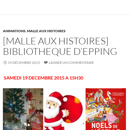
o
t
r
er
o
k
ANIMATIONS
,
MALLE AUX HISTOIRES
[MALLE AUX HISTOIRES]
BIBLIOTHEQUE D’EPPING
19 DÉCEMBRE 2015
LAISSER UN COMMENTAIRE
SAMEDI 19 DECEMBRE 2015 A 15H30