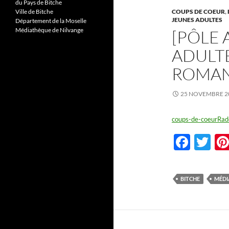
du Pays de Bitche
Ville de Bitche
COUPS DE COEUR
,
JEUNES ADULTES
Département de la Moselle
Médiathèque de Nilvange
[PÔLE
ADULT
ROMAN
25 NOVEMBRE 2
coups-de-coeurRa
F
T
ac
w
e
itt
BITCHE
MÉDI
b
er
o
o