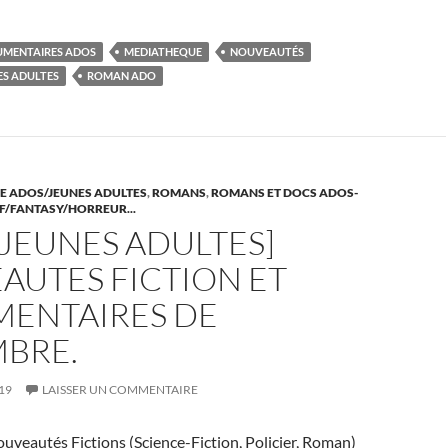
nt
u
ar
er
m
ta
MENTAIRES ADOS
MEDIATHEQUE
NOUVEAUTÉS
es
bl
g
ES ADULTES
ROMAN ADO
t
r
er
E ADOS/JEUNES ADULTES
,
ROMANS
,
ROMANS ET DOCS ADOS-
F/FANTASY/HORREUR...
JEUNES ADULTES]
AUTES FICTION ET
ENTAIRES DE
BRE.
19
LAISSER UN COMMENTAIRE
uveautés Fictions (Science-Fiction, Policier, Roman)