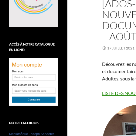
[ADOS-
NOUVE
DOCUM
– AOÛT
ACCÈS À NOTRE CATALOGUE
17 JUILLET 2021
EN LIGNE :
Découvrez les no
et documentaires
Adultes, sous la 
LISTE DES NOU
NOTRE FACEBOOK
Médiathèque Joseph Schaefer