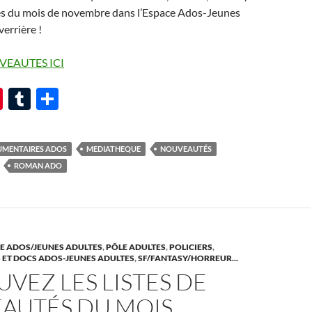
s du mois de novembre dans l’Espace Ados-Jeunes
verrière !
VEAUTES ICI
Pi
T
P
nt
u
ar
er
m
ta
MENTAIRES ADOS
MEDIATHEQUE
NOUVEAUTÉS
es
bl
g
ROMAN ADO
t
r
er
E ADOS/JEUNES ADULTES
,
PÔLE ADULTES
,
POLICIERS
,
ET DOCS ADOS-JEUNES ADULTES
,
SF/FANTASY/HORREUR...
VEZ LES LISTES DE
AUTÉS DU MOIS