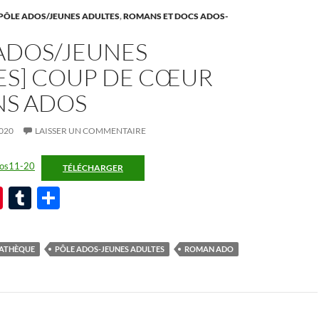
PÔLE ADOS/JEUNES ADULTES
,
ROMANS ET DOCS ADOS-
 ADOS/JEUNES
ES] COUP DE CŒUR
S ADOS
020
LAISSER UN COMMENTAIRE
dos11-20
TÉLÉCHARGER
Pi
T
P
nt
u
ar
er
m
ta
ATHÈQUE
PÔLE ADOS-JEUNES ADULTES
ROMAN ADO
es
bl
g
t
r
er