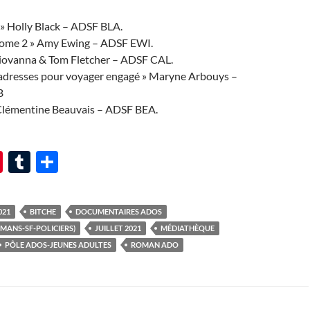
l » Holly Black – ADSF BLA.
l tome 2 » Amy Ewing – ADSF EWI.
Giovanna & Tom Fletcher – ADSF CAL.
t adresses pour voyager engagé » Maryne Arbouys –
B
» Clémentine Beauvais – ADSF BEA.
Pi
T
P
nt
u
ar
er
m
ta
021
BITCHE
DOCUMENTAIRES ADOS
es
bl
g
MANS-SF-POLICIERS)
JUILLET 2021
MÉDIATHÈQUE
t
r
er
PÔLE ADOS-JEUNES ADULTES
ROMAN ADO