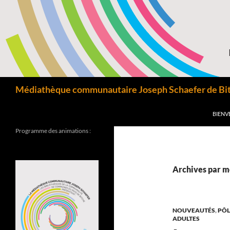
Aller
au
contenu
Recherche
Médiathèque communautaire Joseph Schaefer de Bitc
BIENV
Programme des animations :
Archives par m
NOUVEAUTÉS
,
PÔL
ADULTES