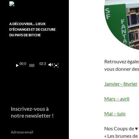
A DÉCOUVRIR… LIEUX
D’ÉCHANGES ET DE CULTURE
DU PAYS DE BITCHE
Lecteur
vidéo
Retrouvez égalem
00:00
02:37
vous donner des 
Janvier
– février
Mars – avril
Inscrivez-vous à
Mai – juin
notre newsletter !
Nos Coups de ♥ 
Adresse email
« Les brumes de