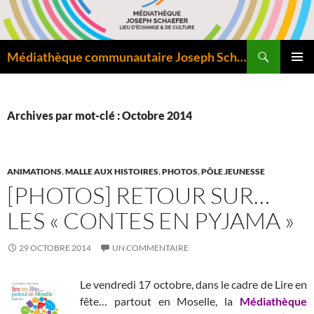
Aller
au
contenu
Recherche
Médiathèque communautaire Joseph Schaefer de Bitche – Pôle départemental de lecture publique
MENU
PRINCI
Archives par mot-clé : Octobre 2014
ANIMATIONS
,
MALLE AUX HISTOIRES
,
PHOTOS
,
PÔLE JEUNESSE
[PHOTOS] RETOUR SUR…
LES « CONTES EN PYJAMA »
29 OCTOBRE 2014
UN COMMENTAIRE
Le vendredi 17 octobre, dans le cadre de Lire en
fête… partout en Moselle, la
Médiathèque