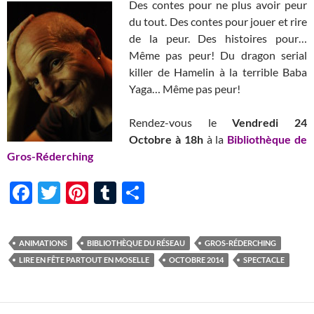
Des contes pour ne plus avoir peur
du tout. Des contes pour jouer et rire
de la peur. Des histoires pour…
Même pas peur! Du dragon serial
killer de Hamelin à la terrible Baba
Yaga… Même pas peur!
Rendez-vous le
Vendredi 24
Octobre à 18h
à la
Bibliothèque de
Gros-Réderching
F
T
Pi
T
P
ac
w
nt
u
ar
e
itt
er
m
ta
ANIMATIONS
BIBLIOTHÈQUE DU RÉSEAU
GROS-RÉDERCHING
b
er
es
bl
g
LIRE EN FÊTE PARTOUT EN MOSELLE
OCTOBRE 2014
SPECTACLE
o
t
r
er
o