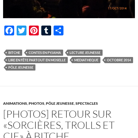
F
T
Pi
T
P
ac
w
nt
u
ar
e
itt
er
m
ta
BITCHE
CONTES EN PYJAMA
LECTURE JEUNESSE
b
er
es
bl
g
LIRE EN FÊTE PARTOUT EN MOSELLE
MEDIATHEQUE
OCTOBRE 2014
o
t
r
er
PÔLE JEUNESSE
o
k
ANIMATIONS
,
PHOTOS
,
PÔLE JEUNESSE
,
SPECTACLES
[PHOTOS] RETOUR SUR
«SORCIÈRES, TROLLS ET
CIE» À BITCHE