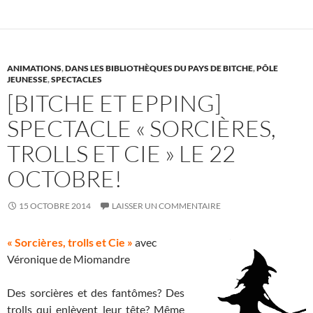
o
k
ANIMATIONS
,
DANS LES BIBLIOTHÈQUES DU PAYS DE BITCHE
,
PÔLE
JEUNESSE
,
SPECTACLES
[BITCHE ET EPPING]
SPECTACLE « SORCIÈRES,
TROLLS ET CIE » LE 22
OCTOBRE!
15 OCTOBRE 2014
LAISSER UN COMMENTAIRE
« Sorcières, trolls et Cie »
avec
Véronique de Miomandre
Des sorcières et des fantômes? Des
trolls qui enlèvent leur tête? Même