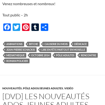
Venez nombreuses et nombreux!
Tout public – 2h
F
T
Pi
T
P
ac
w
nt
u
ar
e
itt
er
m
ta
ANIMATIONS
BITCHE
CAUSERIE DU MOIS
DÉDICACE
b
er
es
bl
g
JEAN-PIERRE SCHACKIS
LIRE EN FÊTE PARTOUT EN MOSELLE
o
t
r
er
MEDIATHEQUE
OCTOBRE 2014
PÔLE ADULTES
RENCONTRE
ROMAN POLICIER
o
k
NOUVEAUTÉS
,
PÔLE ADOS/JEUNES ADULTES
,
VIDÉO
[DVD] LES NOUVEAUTÉS
ADOS-JEUNES ADULTES