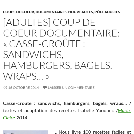
k
COUPS DE COEUR
,
DOCUMENTAIRES
,
NOUVEAUTÉS
,
PÔLE ADULTES
[ADULTES] COUP DE
COEUR DOCUMENTAIRE:
« CASSE-CROÛTE :
SANDWICHS,
HAMBURGERS, BAGELS,
WRAPS… »
16 OCTOBRE 2014
LAISSER UN COMMENTAIRE
Casse-croûte : sandwichs, hamburgers, bagels, wraps… /
textes et adaptation des recettes Isabelle Yaouanc /
Marie-
Claire
, 2014
…Nous livre 100 recettes faciles et