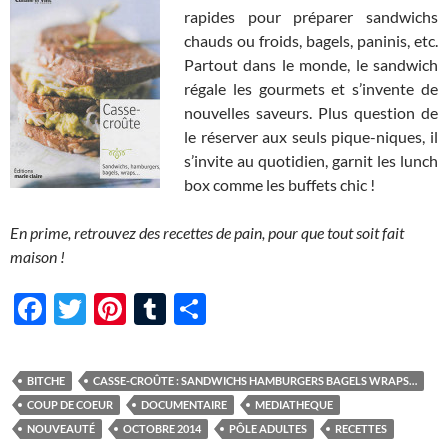
rapides pour préparer sandwichs
chauds ou froids, bagels, paninis, etc.
Partout dans le monde, le sandwich
régale les gourmets et s’invente de
nouvelles saveurs. Plus question de
le réserver aux seuls pique-niques, il
s’invite au quotidien, garnit les lunch
box comme les buffets chic !
En prime, retrouvez des recettes de pain, pour que tout soit fait
maison !
F
T
Pi
T
P
ac
w
nt
u
ar
e
itt
er
m
ta
BITCHE
CASSE-CROÛTE : SANDWICHS HAMBURGERS BAGELS WRAPS…
b
er
es
bl
g
COUP DE COEUR
DOCUMENTAIRE
MEDIATHEQUE
o
t
r
er
NOUVEAUTÉ
OCTOBRE 2014
PÔLE ADULTES
RECETTES