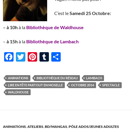
C’est le
Samedi 25 Octobre:
– à 10h
à la
Bibliothèque de Waldhouse
–
à 15h
à la
Bibliothèque de Lambach
F
T
Pi
T
P
ac
w
nt
u
ar
e
itt
er
m
ta
ANIMATIONS
BIBLIOTHÈQUE DU RÉSEAU
LAMBACH
b
er
es
bl
g
LIRE EN FÊTE PARTOUT EN MOSELLE
OCTOBRE 2014
SPECTACLE
o
t
r
er
WALDHOUSE
o
k
ANIMATIONS
,
ATELIERS
,
BD/MANGAS
,
PÔLE ADOS/JEUNES ADULTES