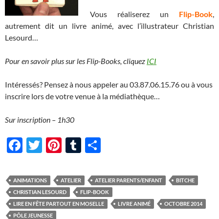
Vous réaliserez un
Flip-Book
,
autrement dit un livre animé, avec l’illustrateur Christian
Lesourd…
Pour en savoir plus sur les Flip-Books, cliquez
ICI
Intéressés? Pensez à nous appeler au 03.87.06.15.76 ou à vous
inscrire lors de votre venue à la médiathèque…
Sur inscription – 1h30
F
T
Pi
T
P
ac
w
nt
u
ar
e
itt
er
m
ta
ANIMATIONS
ATELIER
ATELIER PARENTS/ENFANT
BITCHE
b
er
es
bl
g
CHRISTIAN LESOURD
FLIP-BOOK
o
t
r
er
LIRE EN FÊTE PARTOUT EN MOSELLE
LIVRE ANIMÉ
OCTOBRE 2014
PÔLE JEUNESSE