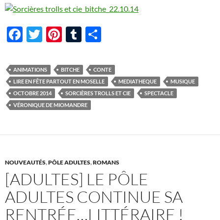
F
T
Pi
T
P
ac
w
nt
u
ar
e
itt
er
m
ta
ANIMATIONS
BITCHE
CONTE
b
er
es
bl
g
LIRE EN FÊTE PARTOUT EN MOSELLE
MEDIATHEQUE
MUSIQUE
o
t
r
er
OCTOBRE 2014
SORCIÈRES TROLLS ET CIE
SPECTACLE
VÉRONIQUE DE MIOMANDRE
o
k
NOUVEAUTÉS
,
PÔLE ADULTES
,
ROMANS
[ADULTES] LE PÔLE
ADULTES CONTINUE SA
RENTRÉE…LITTÉRAIRE !