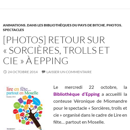
o
t
r
er
o
k
ANIMATIONS
,
DANS LES BIBLIOTHÈQUES DU PAYS DE BITCHE
,
PHOTOS
,
SPECTACLES
[PHOTOS] RETOUR SUR
« SORCIÈRES, TROLLS ET
CIE » À EPPING
24 OCTOBRE 2014
LAISSER UN COMMENTAIRE
Le mercredi 22 octobre, la
Bibliothèque d’Epping
a accueilli la
conteuse Véronique de Miomandre
pour le spectacle « Sorcières, trolls et
cie » organisé dans le cadre de Lire en
fête… partout en Moselle.