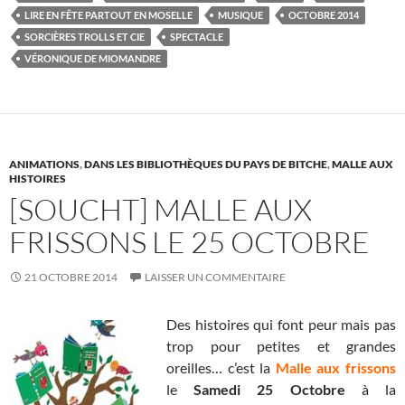
b
er
es
bl
g
LIRE EN FÊTE PARTOUT EN MOSELLE
MUSIQUE
OCTOBRE 2014
o
t
r
er
SORCIÈRES TROLLS ET CIE
SPECTACLE
VÉRONIQUE DE MIOMANDRE
o
k
ANIMATIONS
,
DANS LES BIBLIOTHÈQUES DU PAYS DE BITCHE
,
MALLE AUX
HISTOIRES
[SOUCHT] MALLE AUX
FRISSONS LE 25 OCTOBRE
21 OCTOBRE 2014
LAISSER UN COMMENTAIRE
Des histoires qui font peur mais pas
trop pour petites et grandes
oreilles… c’est la
Malle aux frissons
le
Samedi 25 Octobre
à la