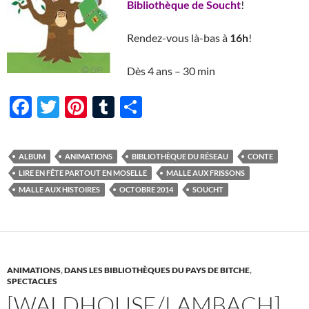
Bibliothèque de Soucht
!
Rendez-vous là-bas à
16h
!
Dès 4 ans – 30 min
F
T
Pi
T
P
ac
w
nt
u
ar
e
itt
er
m
ta
ALBUM
ANIMATIONS
BIBLIOTHÈQUE DU RÉSEAU
CONTE
b
er
es
bl
g
LIRE EN FÊTE PARTOUT EN MOSELLE
MALLE AUX FRISSONS
o
t
r
er
MALLE AUX HISTOIRES
OCTOBRE 2014
SOUCHT
o
k
ANIMATIONS
,
DANS LES BIBLIOTHÈQUES DU PAYS DE BITCHE
,
SPECTACLES
[WALDHOUSE/LAMBACH]