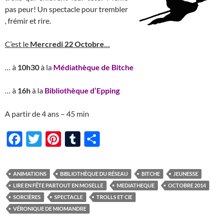
pas peur! Un spectacle pour trembler
, frémir et rire.
C’est le
Mercredi 22 Octobre
…
… à
10h30
à la
Médiathèque de Bitche
… à
16h
à la
Bibliothèque d’Epping
A partir de 4 ans – 45 min
F
T
Pi
T
P
ac
w
nt
u
ar
e
itt
er
m
ta
ANIMATIONS
BIBLIOTHÈQUE DU RÉSEAU
BITCHE
JEUNESSE
b
er
es
bl
g
LIRE EN FÊTE PARTOUT EN MOSELLE
MEDIATHEQUE
OCTOBRE 2014
o
t
r
er
SORCIÈRES
SPECTACLE
TROLLS ET CIE
VÉRONIQUE DE MIOMANDRE
o