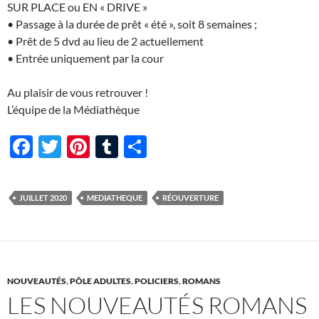
SUR PLACE ou EN « DRIVE »
• Passage à la durée de prêt « été », soit 8 semaines ;
• Prêt de 5 dvd au lieu de 2 actuellement
• Entrée uniquement par la cour
Au plaisir de vous retrouver !
L’équipe de la Médiathèque
F
T
Pi
T
P
ac
w
nt
u
ar
e
itt
er
m
ta
JUILLET 2020
MEDIATHEQUE
RÉOUVERTURE
b
er
es
bl
g
o
t
r
er
o
k
NOUVEAUTÉS
,
PÔLE ADULTES
,
POLICIERS
,
ROMANS
LES NOUVEAUTÉS ROMANS