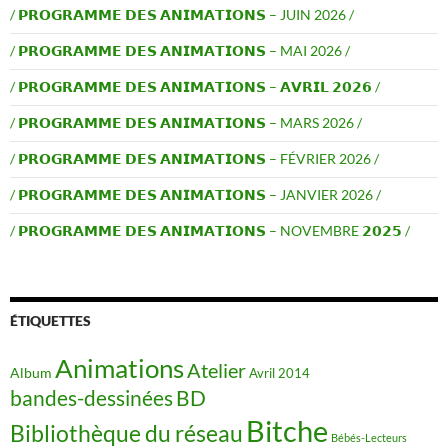
/ 𝗣𝗥𝗢𝗚𝗥𝗔𝗠𝗠𝗘 𝗗𝗘𝗦 𝗔𝗡𝗜𝗠𝗔𝗧𝗜𝗢𝗡𝗦 – JUIN 2026 /
/ 𝗣𝗥𝗢𝗚𝗥𝗔𝗠𝗠𝗘 𝗗𝗘𝗦 𝗔𝗡𝗜𝗠𝗔𝗧𝗜𝗢𝗡𝗦 – MAI 2026 /
/ 𝗣𝗥𝗢𝗚𝗥𝗔𝗠𝗠𝗘 𝗗𝗘𝗦 𝗔𝗡𝗜𝗠𝗔𝗧𝗜𝗢𝗡𝗦 – 𝗔𝗩𝗥𝗜𝗟 𝟮𝟬𝟮𝟲 /
/ 𝗣𝗥𝗢𝗚𝗥𝗔𝗠𝗠𝗘 𝗗𝗘𝗦 𝗔𝗡𝗜𝗠𝗔𝗧𝗜𝗢𝗡𝗦 – MARS 2026 /
/ 𝗣𝗥𝗢𝗚𝗥𝗔𝗠𝗠𝗘 𝗗𝗘𝗦 𝗔𝗡𝗜𝗠𝗔𝗧𝗜𝗢𝗡𝗦 – FÉVRIER 2026 /
/ 𝗣𝗥𝗢𝗚𝗥𝗔𝗠𝗠𝗘 𝗗𝗘𝗦 𝗔𝗡𝗜𝗠𝗔𝗧𝗜𝗢𝗡𝗦 – JANVIER 2026 /
/ 𝗣𝗥𝗢𝗚𝗥𝗔𝗠𝗠𝗘 𝗗𝗘𝗦 𝗔𝗡𝗜𝗠𝗔𝗧𝗜𝗢𝗡𝗦 – NOVEMBRE 𝟮𝟬𝟮𝟱 /
ÉTIQUETTES
Animations
Atelier
Album
Avril 2014
BD
bandes-dessinées
Bitche
Bibliothèque du réseau
Bébés-Lecteurs