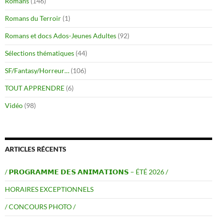
Romans
(146)
Romans du Terroir
(1)
Romans et docs Ados-Jeunes Adultes
(92)
Sélections thématiques
(44)
SF/Fantasy/Horreur…
(106)
TOUT APPRENDRE
(6)
Vidéo
(98)
ARTICLES RÉCENTS
/ 𝗣𝗥𝗢𝗚𝗥𝗔𝗠𝗠𝗘 𝗗𝗘𝗦 𝗔𝗡𝗜𝗠𝗔𝗧𝗜𝗢𝗡𝗦 – ÉTÉ 2026 /
HORAIRES EXCEPTIONNELS
/ CONCOURS PHOTO /