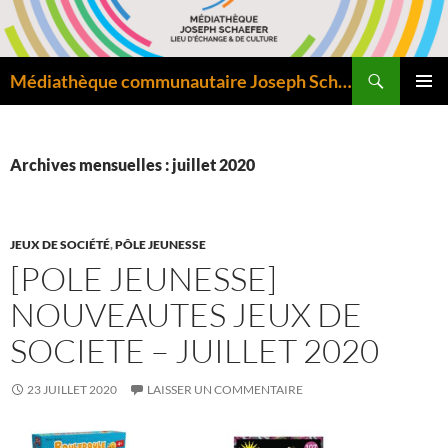
Aller
au
contenu
Recherche
Médiathèque communautaire Joseph Schaefer de Bitche – Pôle départemental de lecture publique
MENU
PRINCI
Archives mensuelles : juillet 2020
JEUX DE SOCIÉTÉ
,
PÔLE JEUNESSE
[POLE JEUNESSE]
NOUVEAUTES JEUX DE
SOCIETE – JUILLET 2020
23 JUILLET 2020
LAISSER UN COMMENTAIRE