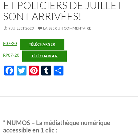
ET POLICIERS DE JUILLET
SONT ARRIVÉES!
9 JUILLET 2020
LAISSER UN COMMENTAIRE
R07-20
TÉLÉCHARGER
RP07-20
TÉLÉCHARGER
F
T
Pi
T
P
ac
w
nt
u
ar
e
itt
er
m
ta
b
er
es
bl
g
o
t
r
er
o
* NUMOS – La médiathèque numérique
k
accessible en 1 clic :