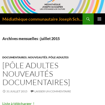
Aller
au
contenu
Recherche
Médiathèque communautaire Joseph Schaefer de Bitche – Pôle départemental de lecture publique
MENU
PRINCI
Archives mensuelles : juillet 2015
DOCUMENTAIRES
,
NOUVEAUTÉS
,
PÔLE ADULTES
[PÔLE ADULTES
NOUVEAUTÉS
DOCUMENTAIRES]
31 JUILLET 2015
LAISSER UN COMMENTAIRE
Liste à télécharger !