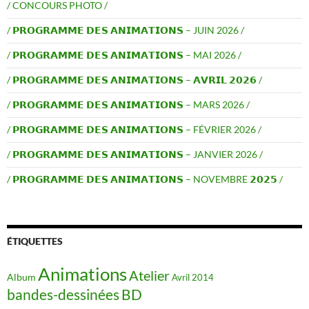
/ CONCOURS PHOTO /
/ 𝗣𝗥𝗢𝗚𝗥𝗔𝗠𝗠𝗘 𝗗𝗘𝗦 𝗔𝗡𝗜𝗠𝗔𝗧𝗜𝗢𝗡𝗦 – JUIN 2026 /
/ 𝗣𝗥𝗢𝗚𝗥𝗔𝗠𝗠𝗘 𝗗𝗘𝗦 𝗔𝗡𝗜𝗠𝗔𝗧𝗜𝗢𝗡𝗦 – MAI 2026 /
/ 𝗣𝗥𝗢𝗚𝗥𝗔𝗠𝗠𝗘 𝗗𝗘𝗦 𝗔𝗡𝗜𝗠𝗔𝗧𝗜𝗢𝗡𝗦 – 𝗔𝗩𝗥𝗜𝗟 𝟮𝟬𝟮𝟲 /
/ 𝗣𝗥𝗢𝗚𝗥𝗔𝗠𝗠𝗘 𝗗𝗘𝗦 𝗔𝗡𝗜𝗠𝗔𝗧𝗜𝗢𝗡𝗦 – MARS 2026 /
/ 𝗣𝗥𝗢𝗚𝗥𝗔𝗠𝗠𝗘 𝗗𝗘𝗦 𝗔𝗡𝗜𝗠𝗔𝗧𝗜𝗢𝗡𝗦 – FÉVRIER 2026 /
/ 𝗣𝗥𝗢𝗚𝗥𝗔𝗠𝗠𝗘 𝗗𝗘𝗦 𝗔𝗡𝗜𝗠𝗔𝗧𝗜𝗢𝗡𝗦 – JANVIER 2026 /
/ 𝗣𝗥𝗢𝗚𝗥𝗔𝗠𝗠𝗘 𝗗𝗘𝗦 𝗔𝗡𝗜𝗠𝗔𝗧𝗜𝗢𝗡𝗦 – NOVEMBRE 𝟮𝟬𝟮𝟱 /
ÉTIQUETTES
Animations
Atelier
Album
Avril 2014
BD
bandes-dessinées