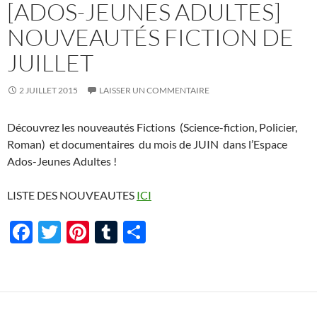
o
[ADOS-JEUNES ADULTES]
k
NOUVEAUTÉS FICTION DE
JUILLET
2 JUILLET 2015
LAISSER UN COMMENTAIRE
Découvrez les nouveautés Fictions (Science-fiction, Policier,
Roman) et documentaires du mois de JUIN dans l’Espace
Ados-Jeunes Adultes !
LISTE DES NOUVEAUTES
ICI
F
T
Pi
T
P
ac
w
nt
u
ar
e
itt
er
m
ta
b
er
es
bl
g