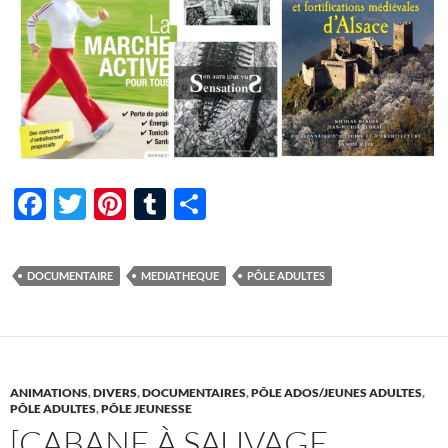
F
T
Pi
T
P
ac
w
nt
u
ar
e
itt
er
m
ta
DOCUMENTAIRE
MEDIATHEQUE
PÔLE ADULTES
b
er
es
bl
g
o
t
r
er
o
k
ANIMATIONS
,
DIVERS
,
DOCUMENTAIRES
,
PÔLE ADOS/JEUNES ADULTES
,
PÔLE ADULTES
,
PÔLE JEUNESSE
[CABANE À SAUVAGE