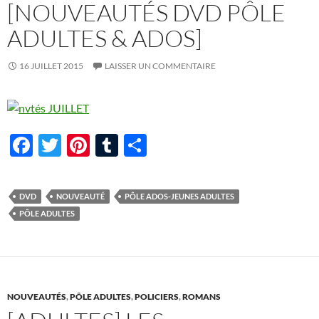
[NOUVEAUTÉS DVD PÔLE
ADULTES & ADOS]
16 JUILLET 2015
LAISSER UN COMMENTAIRE
F
T
Pi
T
P
ac
w
nt
u
ar
e
itt
er
m
ta
DVD
NOUVEAUTÉ
PÔLE ADOS-JEUNES ADULTES
b
er
es
bl
g
PÔLE ADULTES
o
t
r
er
o
k
NOUVEAUTÉS
,
PÔLE ADULTES
,
POLICIERS
,
ROMANS