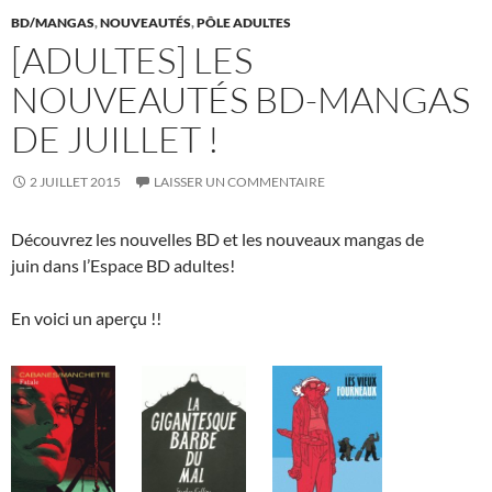
o
t
r
er
BD/MANGAS
,
NOUVEAUTÉS
,
PÔLE ADULTES
o
[ADULTES] LES
k
NOUVEAUTÉS BD-MANGAS
DE JUILLET !
2 JUILLET 2015
LAISSER UN COMMENTAIRE
Découvrez les nouvelles BD et les nouveaux mangas de
juin dans l’Espace BD adultes!
En voici un aperçu !!