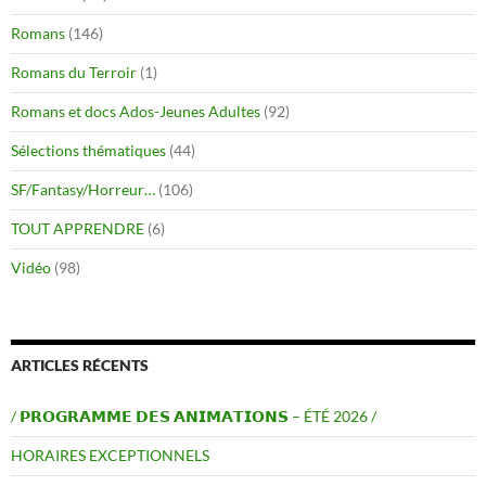
Romans
(146)
Romans du Terroir
(1)
Romans et docs Ados-Jeunes Adultes
(92)
Sélections thématiques
(44)
SF/Fantasy/Horreur…
(106)
TOUT APPRENDRE
(6)
Vidéo
(98)
ARTICLES RÉCENTS
/ 𝗣𝗥𝗢𝗚𝗥𝗔𝗠𝗠𝗘 𝗗𝗘𝗦 𝗔𝗡𝗜𝗠𝗔𝗧𝗜𝗢𝗡𝗦 – ÉTÉ 2026 /
HORAIRES EXCEPTIONNELS