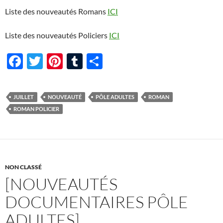
Liste des nouveautés Romans
ICI
Liste des nouveautés Policiers
ICI
F
T
Pi
T
P
ac
w
nt
u
ar
e
itt
er
m
ta
JUILLET
NOUVEAUTÉ
PÔLE ADULTES
ROMAN
b
er
es
bl
g
ROMAN POLICIER
o
t
r
er
o
k
NON CLASSÉ
[NOUVEAUTÉS
DOCUMENTAIRES PÔLE
ADULTES]