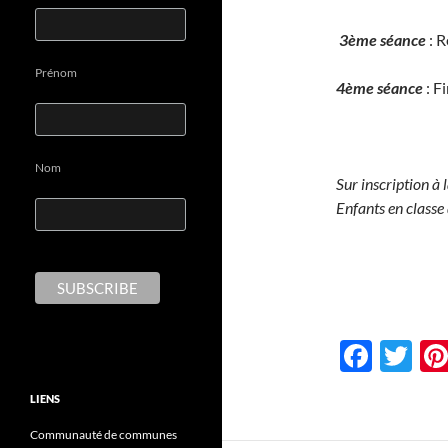
3ème séance
: R
Prénom
4ème séance
: F
Nom
Sur inscripti
Enfants en class
F
T
ac
w
LIENS
e
itt
Communauté de communes