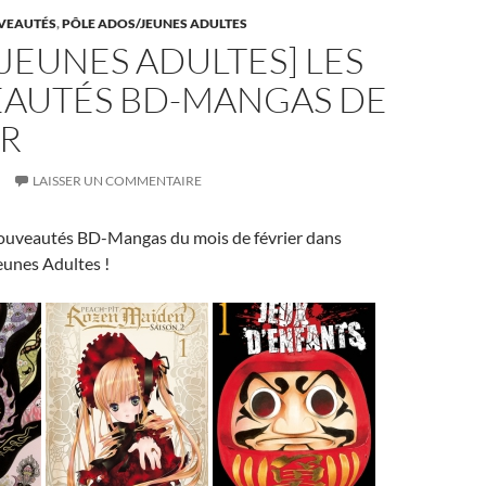
t
r
er
VEAUTÉS
,
PÔLE ADOS/JEUNES ADULTES
JEUNES ADULTES] LES
AUTÉS BD-MANGAS DE
ER
LAISSER UN COMMENTAIRE
ouveautés BD-Mangas du mois de février dans
eunes Adultes !