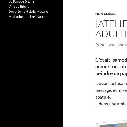
b
er
du Pays de Bitche
Ville de Bitche
o
Département de la Moselle
NON CLASSÉ
o
Médiathèque de Nilvange
[ATELI
k
ADULT
20 FÉVRIER 2015
C’était samed
animé un ate
peindre un pa
Dessin au fusain 
paysage, et mise
spatule,
…dans une ambia