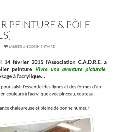
es
bl
g
t
r
er
ER PEINTURE & PÔLE
ES]
LAISSER UN COMMENTAIRE
i 14 février 2015 l’Association C.A.D.R.E. a
lier peinture
Vivre une aventure picturale
,
ysage à l’acrylique…
pour saisir l’essentiel des lignes et des formes d’un
 en couleurs à l’acrylique avec pinceau, couteau,
nce chaleureuse et pleine de bonne humeur !