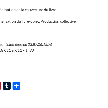
éalisation de la couverture du livre.
inalisation du livre-objet. Production collective.
on à la médiathèque au 03.87.06.15.76
e de CE1 et CE1 – 1h30
Pi
T
P
nt
u
ar
er
m
ta