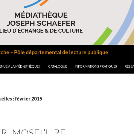
he – Pôle départemental de lecture publique
ENUE À LA MÉDI@THÈQUE !
CATALOGUE
INFORMATIONS PRATIQUES
RÉSEA
lles : février 2015
ER] MOSEL’LIRE