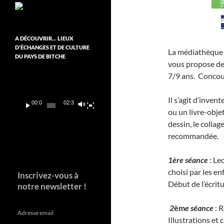
A DÉCOUVRIR… LIEUX
D’ÉCHANGES ET DE CULTURE
La médiathèque J
DU PAYS DE BITCHE
vous propose de 
Lecteur
7/9 ans. Concour
vidéo
Il s’agit d’invent
00:00
02:37
ou un livre-objet
dessin, le collag
recommandée.
1ère séance
: Le
choisi par les e
Inscrivez-vous à
Début de l’écritu
notre newsletter !
2
èm
e séance
: R
Adresse email
Illustrations et 