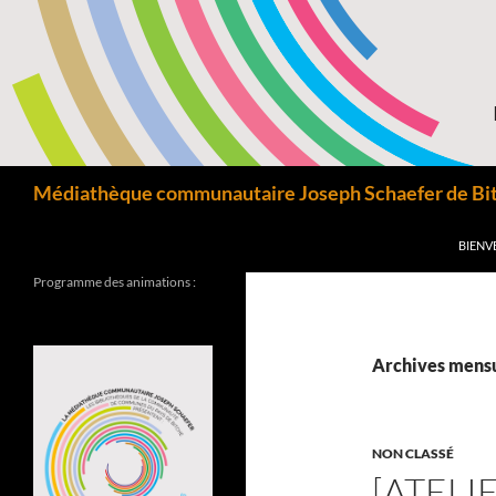
Aller
au
contenu
Recherche
Médiathèque communautaire Joseph Schaefer de Bitc
BIENV
Programme des animations :
Archives mensue
NON CLASSÉ
[ATELI