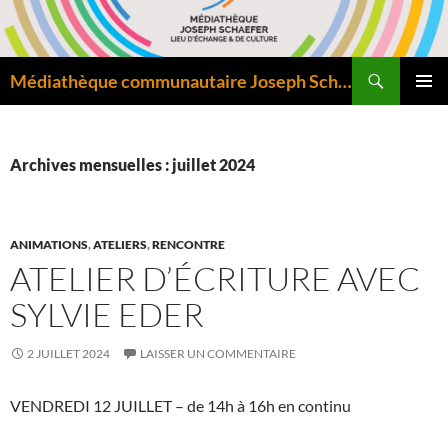
Aller
au
contenu
Recherche
Médiathèque communautaire Joseph Schaefer de Bitche – Pôle départemental de lecture publique
MENU
PRINCI
Archives mensuelles : juillet 2024
ANIMATIONS
,
ATELIERS
,
RENCONTRE
ATELIER D’ÉCRITURE AVEC
SYLVIE EDER
2 JUILLET 2024
LAISSER UN COMMENTAIRE
VENDREDI 12 JUILLET – de 14h à 16h en continu