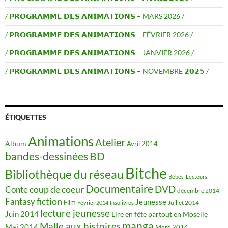
/ 𝗣𝗥𝗢𝗚𝗥𝗔𝗠𝗠𝗘 𝗗𝗘𝗦 𝗔𝗡𝗜𝗠𝗔𝗧𝗜𝗢𝗡𝗦 – MARS 2026 /
/ 𝗣𝗥𝗢𝗚𝗥𝗔𝗠𝗠𝗘 𝗗𝗘𝗦 𝗔𝗡𝗜𝗠𝗔𝗧𝗜𝗢𝗡𝗦 – FÉVRIER 2026 /
/ 𝗣𝗥𝗢𝗚𝗥𝗔𝗠𝗠𝗘 𝗗𝗘𝗦 𝗔𝗡𝗜𝗠𝗔𝗧𝗜𝗢𝗡𝗦 – JANVIER 2026 /
/ 𝗣𝗥𝗢𝗚𝗥𝗔𝗠𝗠𝗘 𝗗𝗘𝗦 𝗔𝗡𝗜𝗠𝗔𝗧𝗜𝗢𝗡𝗦 – NOVEMBRE 𝟮𝟬𝟮𝟱 /
ÉTIQUETTES
Animations
Atelier
Album
Avril 2014
BD
bandes-dessinées
Bitche
Bibliothèque du réseau
Bébés-Lecteurs
Documentaire
DVD
coup de coeur
Conte
décembre 2014
fiction
Fantasy
Jeunesse
Film
Juillet 2014
Février 2014
Insolivres
lecture jeunesse
Juin 2014
Lire en fête partout en Moselle
manga
Malle aux histoires
Mai 2014
Mars 2014