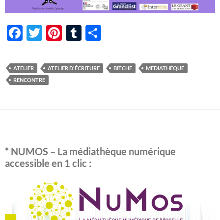
F
T
Pi
T
P
ac
w
nt
u
ar
e
itt
er
m
ta
ATELIER
ATELIER D'ÉCRITURE
BITCHE
MEDIATHEQUE
b
er
es
bl
g
RENCONTRE
o
t
r
er
o
k
* NUMOS – La médiathèque numérique
accessible en 1 clic :