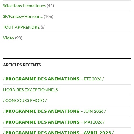
Sélections thématiques
(44)
SF/Fantasy/Horreur…
(106)
TOUT APPRENDRE
(6)
Vidéo
(98)
ARTICLES RÉCENTS
/ 𝗣𝗥𝗢𝗚𝗥𝗔𝗠𝗠𝗘 𝗗𝗘𝗦 𝗔𝗡𝗜𝗠𝗔𝗧𝗜𝗢𝗡𝗦 – ÉTÉ 2026 /
HORAIRES EXCEPTIONNELS
/ CONCOURS PHOTO /
/ 𝗣𝗥𝗢𝗚𝗥𝗔𝗠𝗠𝗘 𝗗𝗘𝗦 𝗔𝗡𝗜𝗠𝗔𝗧𝗜𝗢𝗡𝗦 – JUIN 2026 /
/ 𝗣𝗥𝗢𝗚𝗥𝗔𝗠𝗠𝗘 𝗗𝗘𝗦 𝗔𝗡𝗜𝗠𝗔𝗧𝗜𝗢𝗡𝗦 – MAI 2026 /
/ 𝗣𝗥𝗢𝗚𝗥𝗔𝗠𝗠𝗘 𝗗𝗘𝗦 𝗔𝗡𝗜𝗠𝗔𝗧𝗜𝗢𝗡𝗦 – 𝗔𝗩𝗥𝗜𝗟 𝟮𝟬𝟮𝟲 /