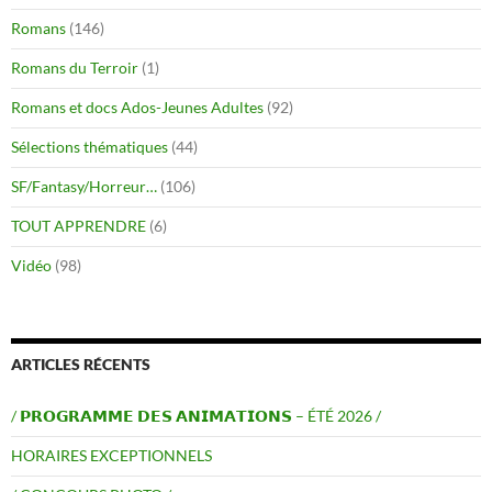
Romans
(146)
Romans du Terroir
(1)
Romans et docs Ados-Jeunes Adultes
(92)
Sélections thématiques
(44)
SF/Fantasy/Horreur…
(106)
TOUT APPRENDRE
(6)
Vidéo
(98)
ARTICLES RÉCENTS
/ 𝗣𝗥𝗢𝗚𝗥𝗔𝗠𝗠𝗘 𝗗𝗘𝗦 𝗔𝗡𝗜𝗠𝗔𝗧𝗜𝗢𝗡𝗦 – ÉTÉ 2026 /
HORAIRES EXCEPTIONNELS