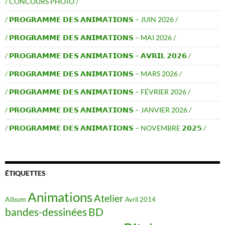
/ CONCOURS PHOTO /
/ 𝗣𝗥𝗢𝗚𝗥𝗔𝗠𝗠𝗘 𝗗𝗘𝗦 𝗔𝗡𝗜𝗠𝗔𝗧𝗜𝗢𝗡𝗦 – JUIN 2026 /
/ 𝗣𝗥𝗢𝗚𝗥𝗔𝗠𝗠𝗘 𝗗𝗘𝗦 𝗔𝗡𝗜𝗠𝗔𝗧𝗜𝗢𝗡𝗦 – MAI 2026 /
/ 𝗣𝗥𝗢𝗚𝗥𝗔𝗠𝗠𝗘 𝗗𝗘𝗦 𝗔𝗡𝗜𝗠𝗔𝗧𝗜𝗢𝗡𝗦 – 𝗔𝗩𝗥𝗜𝗟 𝟮𝟬𝟮𝟲 /
/ 𝗣𝗥𝗢𝗚𝗥𝗔𝗠𝗠𝗘 𝗗𝗘𝗦 𝗔𝗡𝗜𝗠𝗔𝗧𝗜𝗢𝗡𝗦 – MARS 2026 /
/ 𝗣𝗥𝗢𝗚𝗥𝗔𝗠𝗠𝗘 𝗗𝗘𝗦 𝗔𝗡𝗜𝗠𝗔𝗧𝗜𝗢𝗡𝗦 – FÉVRIER 2026 /
/ 𝗣𝗥𝗢𝗚𝗥𝗔𝗠𝗠𝗘 𝗗𝗘𝗦 𝗔𝗡𝗜𝗠𝗔𝗧𝗜𝗢𝗡𝗦 – JANVIER 2026 /
/ 𝗣𝗥𝗢𝗚𝗥𝗔𝗠𝗠𝗘 𝗗𝗘𝗦 𝗔𝗡𝗜𝗠𝗔𝗧𝗜𝗢𝗡𝗦 – NOVEMBRE 𝟮𝟬𝟮𝟱 /
ÉTIQUETTES
Animations
Atelier
Album
Avril 2014
BD
bandes-dessinées