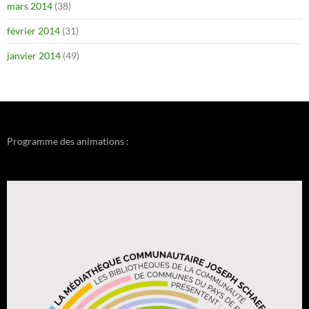
mars 2014
(38)
février 2014
(31)
janvier 2014
(49)
Programme des animations :