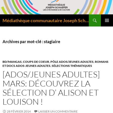
Aller
au
contenu
Recherche
Médiathèque communautaire Joseph Schaefer de Bitche – Pôle départemental de lecture publique
MENU
PRINCI
Archives par mot-clé : stagiaire
BD/MANGAS
,
COUPS DE COEUR
,
PÔLE ADOS/JEUNES ADULTES
,
ROMANS
ET DOCS ADOS-JEUNES ADULTES
,
SÉLECTIONS THÉMATIQUES
[ADOS/JEUNES ADULTES]
MARS: DÉCOUVREZ LA
SÉLECTION D’ ALISON ET
LOUISON !
28 FÉVRIER 2014
LAISSER UN COMMENTAIRE