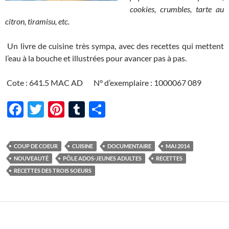
cookies, crumbles, tarte au
citron, tiramisu, etc.
Un livre de cuisine très sympa, avec des recettes qui mettent
l’eau à la bouche et illustrées pour avancer pas à pas.
Cote : 641.5 MAC AD N° d’exemplaire : 1000067 089
F
T
Pi
T
P
ac
w
nt
u
ar
e
itt
er
m
ta
COUP DE COEUR
CUISINE
DOCUMENTAIRE
MAI 2014
b
er
es
bl
g
NOUVEAUTÉ
PÔLE ADOS-JEUNES ADULTES
RECETTES
o
t
r
er
RECETTES DES TROIS SOEURS
o
k