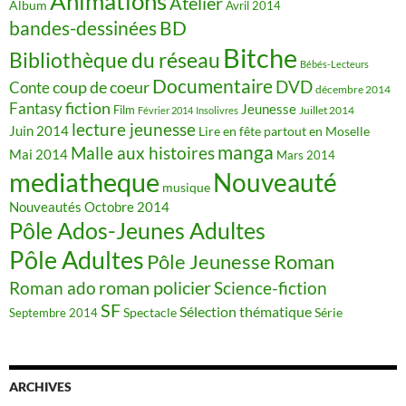
Animations
Atelier
Album
Avril 2014
BD
bandes-dessinées
Bitche
Bibliothèque du réseau
Bébés-Lecteurs
Documentaire
DVD
coup de coeur
Conte
décembre 2014
fiction
Fantasy
Jeunesse
Film
Juillet 2014
Février 2014
Insolivres
lecture jeunesse
Juin 2014
Lire en fête partout en Moselle
manga
Malle aux histoires
Mai 2014
Mars 2014
mediatheque
Nouveauté
musique
Nouveautés
Octobre 2014
Pôle Ados-Jeunes Adultes
Pôle Adultes
Pôle Jeunesse
Roman
roman policier
Science-fiction
Roman ado
SF
Sélection thématique
Spectacle
Série
Septembre 2014
ARCHIVES