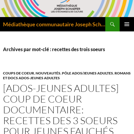
Aller
au
contenu
Recherche
Médiathèque communautaire Joseph Schaefer de Bitche – Pôle départemental de lecture publique
MENU
PRINCI
Archives par mot-clé : recettes des trois soeurs
COUPS DE COEUR
,
NOUVEAUTÉS
,
PÔLE ADOS/JEUNES ADULTES
,
ROMANS
ET DOCS ADOS-JEUNES ADULTES
[ADOS-JEUNES ADULTES]
COUP DE COEUR
DOCUMENTAIRE:
RECETTES DES 3 SOEURS
POUR JEUNES FAUCHÉS