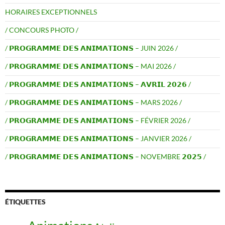
HORAIRES EXCEPTIONNELS
/ CONCOURS PHOTO /
/ 𝗣𝗥𝗢𝗚𝗥𝗔𝗠𝗠𝗘 𝗗𝗘𝗦 𝗔𝗡𝗜𝗠𝗔𝗧𝗜𝗢𝗡𝗦 – JUIN 2026 /
/ 𝗣𝗥𝗢𝗚𝗥𝗔𝗠𝗠𝗘 𝗗𝗘𝗦 𝗔𝗡𝗜𝗠𝗔𝗧𝗜𝗢𝗡𝗦 – MAI 2026 /
/ 𝗣𝗥𝗢𝗚𝗥𝗔𝗠𝗠𝗘 𝗗𝗘𝗦 𝗔𝗡𝗜𝗠𝗔𝗧𝗜𝗢𝗡𝗦 – 𝗔𝗩𝗥𝗜𝗟 𝟮𝟬𝟮𝟲 /
/ 𝗣𝗥𝗢𝗚𝗥𝗔𝗠𝗠𝗘 𝗗𝗘𝗦 𝗔𝗡𝗜𝗠𝗔𝗧𝗜𝗢𝗡𝗦 – MARS 2026 /
/ 𝗣𝗥𝗢𝗚𝗥𝗔𝗠𝗠𝗘 𝗗𝗘𝗦 𝗔𝗡𝗜𝗠𝗔𝗧𝗜𝗢𝗡𝗦 – FÉVRIER 2026 /
/ 𝗣𝗥𝗢𝗚𝗥𝗔𝗠𝗠𝗘 𝗗𝗘𝗦 𝗔𝗡𝗜𝗠𝗔𝗧𝗜𝗢𝗡𝗦 – JANVIER 2026 /
/ 𝗣𝗥𝗢𝗚𝗥𝗔𝗠𝗠𝗘 𝗗𝗘𝗦 𝗔𝗡𝗜𝗠𝗔𝗧𝗜𝗢𝗡𝗦 – NOVEMBRE 𝟮𝟬𝟮𝟱 /
ÉTIQUETTES