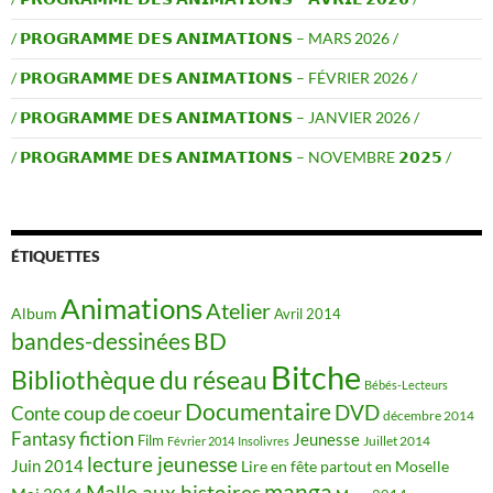
/ 𝗣𝗥𝗢𝗚𝗥𝗔𝗠𝗠𝗘 𝗗𝗘𝗦 𝗔𝗡𝗜𝗠𝗔𝗧𝗜𝗢𝗡𝗦 – MARS 2026 /
/ 𝗣𝗥𝗢𝗚𝗥𝗔𝗠𝗠𝗘 𝗗𝗘𝗦 𝗔𝗡𝗜𝗠𝗔𝗧𝗜𝗢𝗡𝗦 – FÉVRIER 2026 /
/ 𝗣𝗥𝗢𝗚𝗥𝗔𝗠𝗠𝗘 𝗗𝗘𝗦 𝗔𝗡𝗜𝗠𝗔𝗧𝗜𝗢𝗡𝗦 – JANVIER 2026 /
/ 𝗣𝗥𝗢𝗚𝗥𝗔𝗠𝗠𝗘 𝗗𝗘𝗦 𝗔𝗡𝗜𝗠𝗔𝗧𝗜𝗢𝗡𝗦 – NOVEMBRE 𝟮𝟬𝟮𝟱 /
ÉTIQUETTES
Animations
Atelier
Album
Avril 2014
BD
bandes-dessinées
Bitche
Bibliothèque du réseau
Bébés-Lecteurs
Documentaire
DVD
coup de coeur
Conte
décembre 2014
fiction
Fantasy
Jeunesse
Film
Juillet 2014
Février 2014
Insolivres
lecture jeunesse
Juin 2014
Lire en fête partout en Moselle
manga
Malle aux histoires