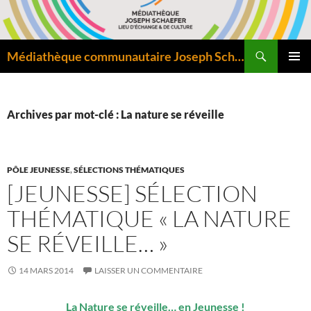
Aller
au
contenu
Recherche
Médiathèque communautaire Joseph Schaefer de Bitche – Pôle départemental de lecture publique
MENU
PRINCI
Archives par mot-clé : La nature se réveille
PÔLE JEUNESSE
,
SÉLECTIONS THÉMATIQUES
[JEUNESSE] SÉLECTION
THÉMATIQUE « LA NATURE
SE RÉVEILLE… »
14 MARS 2014
LAISSER UN COMMENTAIRE
La Nature se réveille… en Jeunesse !