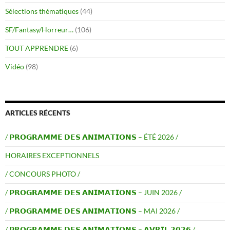
Sélections thématiques
(44)
SF/Fantasy/Horreur…
(106)
TOUT APPRENDRE
(6)
Vidéo
(98)
ARTICLES RÉCENTS
/ 𝗣𝗥𝗢𝗚𝗥𝗔𝗠𝗠𝗘 𝗗𝗘𝗦 𝗔𝗡𝗜𝗠𝗔𝗧𝗜𝗢𝗡𝗦 – ÉTÉ 2026 /
HORAIRES EXCEPTIONNELS
/ CONCOURS PHOTO /
/ 𝗣𝗥𝗢𝗚𝗥𝗔𝗠𝗠𝗘 𝗗𝗘𝗦 𝗔𝗡𝗜𝗠𝗔𝗧𝗜𝗢𝗡𝗦 – JUIN 2026 /
/ 𝗣𝗥𝗢𝗚𝗥𝗔𝗠𝗠𝗘 𝗗𝗘𝗦 𝗔𝗡𝗜𝗠𝗔𝗧𝗜𝗢𝗡𝗦 – MAI 2026 /
/ 𝗣𝗥𝗢𝗚𝗥𝗔𝗠𝗠𝗘 𝗗𝗘𝗦 𝗔𝗡𝗜𝗠𝗔𝗧𝗜𝗢𝗡𝗦 – 𝗔𝗩𝗥𝗜𝗟 𝟮𝟬𝟮𝟲 /