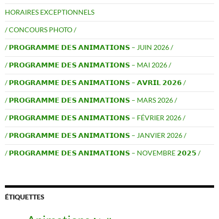
HORAIRES EXCEPTIONNELS
/ CONCOURS PHOTO /
/ 𝗣𝗥𝗢𝗚𝗥𝗔𝗠𝗠𝗘 𝗗𝗘𝗦 𝗔𝗡𝗜𝗠𝗔𝗧𝗜𝗢𝗡𝗦 – JUIN 2026 /
/ 𝗣𝗥𝗢𝗚𝗥𝗔𝗠𝗠𝗘 𝗗𝗘𝗦 𝗔𝗡𝗜𝗠𝗔𝗧𝗜𝗢𝗡𝗦 – MAI 2026 /
/ 𝗣𝗥𝗢𝗚𝗥𝗔𝗠𝗠𝗘 𝗗𝗘𝗦 𝗔𝗡𝗜𝗠𝗔𝗧𝗜𝗢𝗡𝗦 – 𝗔𝗩𝗥𝗜𝗟 𝟮𝟬𝟮𝟲 /
/ 𝗣𝗥𝗢𝗚𝗥𝗔𝗠𝗠𝗘 𝗗𝗘𝗦 𝗔𝗡𝗜𝗠𝗔𝗧𝗜𝗢𝗡𝗦 – MARS 2026 /
/ 𝗣𝗥𝗢𝗚𝗥𝗔𝗠𝗠𝗘 𝗗𝗘𝗦 𝗔𝗡𝗜𝗠𝗔𝗧𝗜𝗢𝗡𝗦 – FÉVRIER 2026 /
/ 𝗣𝗥𝗢𝗚𝗥𝗔𝗠𝗠𝗘 𝗗𝗘𝗦 𝗔𝗡𝗜𝗠𝗔𝗧𝗜𝗢𝗡𝗦 – JANVIER 2026 /
/ 𝗣𝗥𝗢𝗚𝗥𝗔𝗠𝗠𝗘 𝗗𝗘𝗦 𝗔𝗡𝗜𝗠𝗔𝗧𝗜𝗢𝗡𝗦 – NOVEMBRE 𝟮𝟬𝟮𝟱 /
ÉTIQUETTES