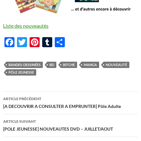
Liste des nouveautés
F
T
Pi
T
P
ac
w
nt
u
ar
e
itt
er
m
ta
BANDES-DESSINÉES
BD
BITCHE
MANGA
NOUVEAUTÉ
b
er
es
bl
g
PÔLE JEUNESSE
o
t
r
er
o
Navigation
ARTICLE PRÉCÉDENT
k
des
[A DECOUVRIR A CONSULTER A EMPRUNTER] Pôle Adulte
articles
ARTICLE SUIVANT
[POLE JEUNESSE] NOUVEAUTES DVD – JUILLET/AOUT