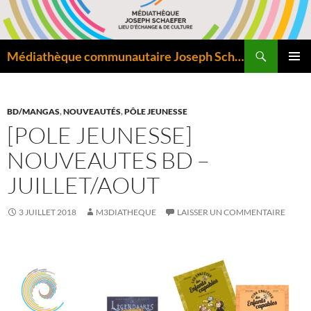
Aller
au
contenu
Recherche
Médiathèque communautaire Joseph Schaefer de Bitche – Pôle départemental de lecture publique
MENU
PRINCI
BD/MANGAS
,
NOUVEAUTÉS
,
PÔLE JEUNESSE
[POLE JEUNESSE]
NOUVEAUTES BD –
JUILLET/AOUT
3 JUILLET 2018
M3DIATHEQUE
LAISSER UN COMMENTAIRE