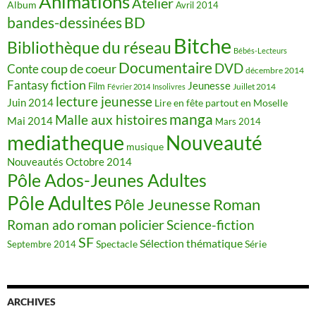
Animations
Atelier
Album
Avril 2014
BD
bandes-dessinées
Bitche
Bibliothèque du réseau
Bébés-Lecteurs
Documentaire
DVD
coup de coeur
Conte
décembre 2014
fiction
Fantasy
Jeunesse
Film
Juillet 2014
Février 2014
Insolivres
lecture jeunesse
Juin 2014
Lire en fête partout en Moselle
manga
Malle aux histoires
Mai 2014
Mars 2014
mediatheque
Nouveauté
musique
Nouveautés
Octobre 2014
Pôle Ados-Jeunes Adultes
Pôle Adultes
Pôle Jeunesse
Roman
roman policier
Science-fiction
Roman ado
SF
Sélection thématique
Spectacle
Série
Septembre 2014
ARCHIVES