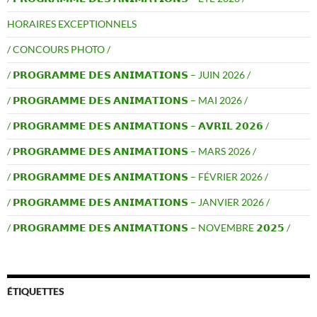
HORAIRES EXCEPTIONNELS
/ CONCOURS PHOTO /
/ 𝗣𝗥𝗢𝗚𝗥𝗔𝗠𝗠𝗘 𝗗𝗘𝗦 𝗔𝗡𝗜𝗠𝗔𝗧𝗜𝗢𝗡𝗦 – JUIN 2026 /
/ 𝗣𝗥𝗢𝗚𝗥𝗔𝗠𝗠𝗘 𝗗𝗘𝗦 𝗔𝗡𝗜𝗠𝗔𝗧𝗜𝗢𝗡𝗦 – MAI 2026 /
/ 𝗣𝗥𝗢𝗚𝗥𝗔𝗠𝗠𝗘 𝗗𝗘𝗦 𝗔𝗡𝗜𝗠𝗔𝗧𝗜𝗢𝗡𝗦 – 𝗔𝗩𝗥𝗜𝗟 𝟮𝟬𝟮𝟲 /
/ 𝗣𝗥𝗢𝗚𝗥𝗔𝗠𝗠𝗘 𝗗𝗘𝗦 𝗔𝗡𝗜𝗠𝗔𝗧𝗜𝗢𝗡𝗦 – MARS 2026 /
/ 𝗣𝗥𝗢𝗚𝗥𝗔𝗠𝗠𝗘 𝗗𝗘𝗦 𝗔𝗡𝗜𝗠𝗔𝗧𝗜𝗢𝗡𝗦 – FÉVRIER 2026 /
/ 𝗣𝗥𝗢𝗚𝗥𝗔𝗠𝗠𝗘 𝗗𝗘𝗦 𝗔𝗡𝗜𝗠𝗔𝗧𝗜𝗢𝗡𝗦 – JANVIER 2026 /
/ 𝗣𝗥𝗢𝗚𝗥𝗔𝗠𝗠𝗘 𝗗𝗘𝗦 𝗔𝗡𝗜𝗠𝗔𝗧𝗜𝗢𝗡𝗦 – NOVEMBRE 𝟮𝟬𝟮𝟱 /
ÉTIQUETTES