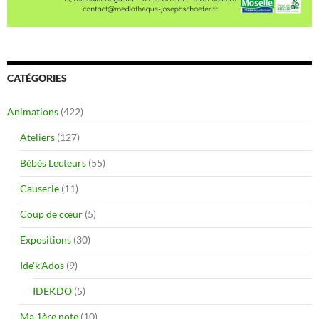
CATÉGORIES
Animations
(422)
Ateliers
(127)
Bébés Lecteurs
(55)
Causerie
(11)
Coup de cœur
(5)
Expositions
(30)
Ide'k'Ados
(9)
IDEKDO
(5)
Ma 1ère note
(10)