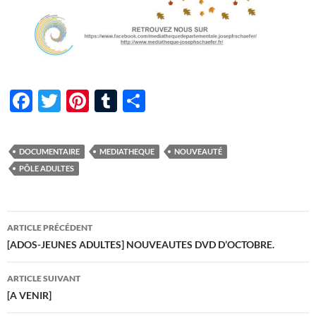
F
T
Pi
T
P
ac
w
nt
u
ar
e
itt
er
m
ta
DOCUMENTAIRE
MEDIATHEQUE
NOUVEAUTÉ
b
er
es
bl
g
PÔLE ADULTES
o
t
r
er
o
Navigation
ARTICLE PRÉCÉDENT
k
des
[ADOS-JEUNES ADULTES] NOUVEAUTES DVD D’OCTOBRE.
articles
ARTICLE SUIVANT
[A VENIR]