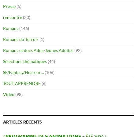
Presse
(5)
rencontre
(20)
Romans
(146)
Romans du Terroir
(1)
Romans et docs Ados-Jeunes Adultes
(92)
Sélections thématiques
(44)
SF/Fantasy/Horreur…
(106)
TOUT APPRENDRE
(6)
Vidéo
(98)
ARTICLES RÉCENTS
/ 𝗣𝗥𝗢𝗚𝗥𝗔𝗠𝗠𝗘 𝗗𝗘𝗦 𝗔𝗡𝗜𝗠𝗔𝗧𝗜𝗢𝗡𝗦 – ÉTÉ 2026 /