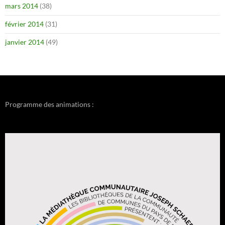
mars 2014
(38)
février 2014
(31)
janvier 2014
(49)
Programme des animations :