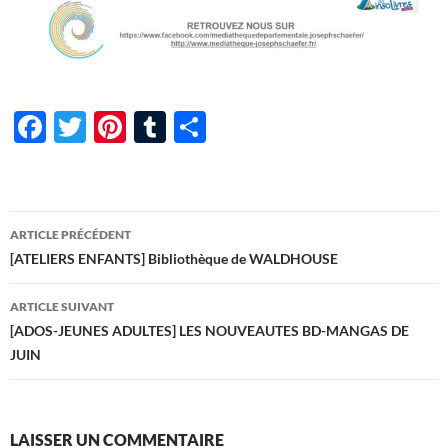
F
T
Pi
T
P
ac
w
nt
u
ar
e
itt
er
m
ta
b
er
es
bl
g
Navigation
ARTICLE PRÉCÉDENT
o
t
r
er
des
[ATELIERS ENFANTS] Bibliothèque de WALDHOUSE
o
articles
ARTICLE SUIVANT
k
[ADOS-JEUNES ADULTES] LES NOUVEAUTES BD-MANGAS DE
JUIN
LAISSER UN COMMENTAIRE