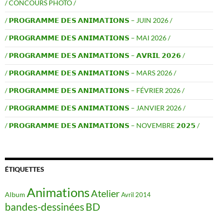
/ CONCOURS PHOTO /
/ 𝗣𝗥𝗢𝗚𝗥𝗔𝗠𝗠𝗘 𝗗𝗘𝗦 𝗔𝗡𝗜𝗠𝗔𝗧𝗜𝗢𝗡𝗦 – JUIN 2026 /
/ 𝗣𝗥𝗢𝗚𝗥𝗔𝗠𝗠𝗘 𝗗𝗘𝗦 𝗔𝗡𝗜𝗠𝗔𝗧𝗜𝗢𝗡𝗦 – MAI 2026 /
/ 𝗣𝗥𝗢𝗚𝗥𝗔𝗠𝗠𝗘 𝗗𝗘𝗦 𝗔𝗡𝗜𝗠𝗔𝗧𝗜𝗢𝗡𝗦 – 𝗔𝗩𝗥𝗜𝗟 𝟮𝟬𝟮𝟲 /
/ 𝗣𝗥𝗢𝗚𝗥𝗔𝗠𝗠𝗘 𝗗𝗘𝗦 𝗔𝗡𝗜𝗠𝗔𝗧𝗜𝗢𝗡𝗦 – MARS 2026 /
/ 𝗣𝗥𝗢𝗚𝗥𝗔𝗠𝗠𝗘 𝗗𝗘𝗦 𝗔𝗡𝗜𝗠𝗔𝗧𝗜𝗢𝗡𝗦 – FÉVRIER 2026 /
/ 𝗣𝗥𝗢𝗚𝗥𝗔𝗠𝗠𝗘 𝗗𝗘𝗦 𝗔𝗡𝗜𝗠𝗔𝗧𝗜𝗢𝗡𝗦 – JANVIER 2026 /
/ 𝗣𝗥𝗢𝗚𝗥𝗔𝗠𝗠𝗘 𝗗𝗘𝗦 𝗔𝗡𝗜𝗠𝗔𝗧𝗜𝗢𝗡𝗦 – NOVEMBRE 𝟮𝟬𝟮𝟱 /
ÉTIQUETTES
Animations
Atelier
Album
Avril 2014
BD
bandes-dessinées