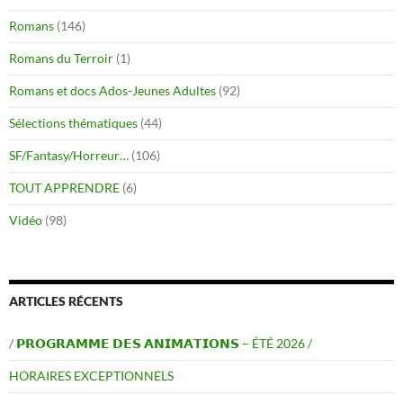
Romans
(146)
Romans du Terroir
(1)
Romans et docs Ados-Jeunes Adultes
(92)
Sélections thématiques
(44)
SF/Fantasy/Horreur…
(106)
TOUT APPRENDRE
(6)
Vidéo
(98)
ARTICLES RÉCENTS
/ 𝗣𝗥𝗢𝗚𝗥𝗔𝗠𝗠𝗘 𝗗𝗘𝗦 𝗔𝗡𝗜𝗠𝗔𝗧𝗜𝗢𝗡𝗦 – ÉTÉ 2026 /
HORAIRES EXCEPTIONNELS