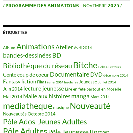
/ 𝗣𝗥𝗢𝗚𝗥𝗔𝗠𝗠𝗘 𝗗𝗘𝗦 𝗔𝗡𝗜𝗠𝗔𝗧𝗜𝗢𝗡𝗦 – NOVEMBRE 𝟮𝟬𝟮𝟱 /
ÉTIQUETTES
Animations
Atelier
Album
Avril 2014
BD
bandes-dessinées
Bitche
Bibliothèque du réseau
Bébés-Lecteurs
Documentaire
DVD
coup de coeur
Conte
décembre 2014
fiction
Fantasy
Jeunesse
Film
Juillet 2014
Février 2014
Insolivres
lecture jeunesse
Juin 2014
Lire en fête partout en Moselle
manga
Malle aux histoires
Mai 2014
Mars 2014
mediatheque
Nouveauté
musique
Nouveautés
Octobre 2014
Pôle Ados-Jeunes Adultes
Pôle Adultes
Pôle Jeunesse
Roman