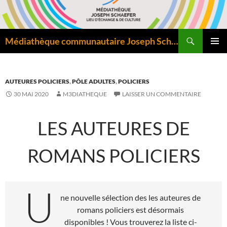
Aller
au
contenu
Recherche
Médiathèque communautaire Joseph Schaefer de Bitche – Pôle départemental de lecture publique
MENU
PRINCI
AUTEURES POLICIERS
,
PÔLE ADULTES
,
POLICIERS
30 MAI 2020
M3DIATHEQUE
LAISSER UN COMMENTAIRE
LES AUTEURES DE
ROMANS POLICIERS
U
ne nouvelle sélection des les auteures de
romans policiers est désormais
disponibles ! Vous trouverez la liste ci-