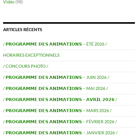
Vidéo
(98)
ARTICLES RÉCENTS
/ 𝗣𝗥𝗢𝗚𝗥𝗔𝗠𝗠𝗘 𝗗𝗘𝗦 𝗔𝗡𝗜𝗠𝗔𝗧𝗜𝗢𝗡𝗦 – ÉTÉ 2026 /
HORAIRES EXCEPTIONNELS
/ CONCOURS PHOTO /
/ 𝗣𝗥𝗢𝗚𝗥𝗔𝗠𝗠𝗘 𝗗𝗘𝗦 𝗔𝗡𝗜𝗠𝗔𝗧𝗜𝗢𝗡𝗦 – JUIN 2026 /
/ 𝗣𝗥𝗢𝗚𝗥𝗔𝗠𝗠𝗘 𝗗𝗘𝗦 𝗔𝗡𝗜𝗠𝗔𝗧𝗜𝗢𝗡𝗦 – MAI 2026 /
/ 𝗣𝗥𝗢𝗚𝗥𝗔𝗠𝗠𝗘 𝗗𝗘𝗦 𝗔𝗡𝗜𝗠𝗔𝗧𝗜𝗢𝗡𝗦 – 𝗔𝗩𝗥𝗜𝗟 𝟮𝟬𝟮𝟲 /
/ 𝗣𝗥𝗢𝗚𝗥𝗔𝗠𝗠𝗘 𝗗𝗘𝗦 𝗔𝗡𝗜𝗠𝗔𝗧𝗜𝗢𝗡𝗦 – MARS 2026 /
/ 𝗣𝗥𝗢𝗚𝗥𝗔𝗠𝗠𝗘 𝗗𝗘𝗦 𝗔𝗡𝗜𝗠𝗔𝗧𝗜𝗢𝗡𝗦 – FÉVRIER 2026 /
/ 𝗣𝗥𝗢𝗚𝗥𝗔𝗠𝗠𝗘 𝗗𝗘𝗦 𝗔𝗡𝗜𝗠𝗔𝗧𝗜𝗢𝗡𝗦 – JANVIER 2026 /