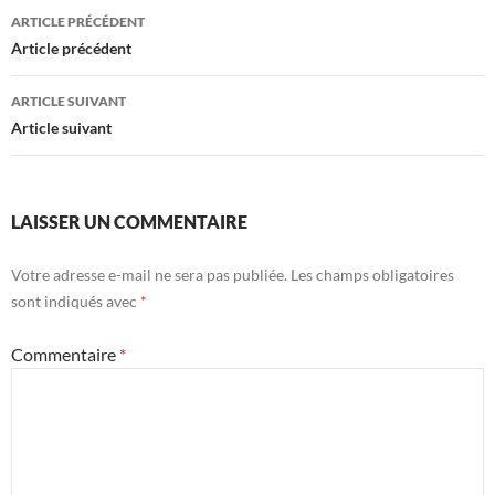
b
er
es
bl
g
Navigation
ARTICLE PRÉCÉDENT
o
t
r
er
des
Article précédent
o
articles
ARTICLE SUIVANT
k
Article suivant
LAISSER UN COMMENTAIRE
Votre adresse e-mail ne sera pas publiée.
Les champs obligatoires
sont indiqués avec
*
Commentaire
*