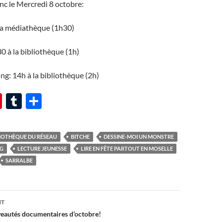
c le Mercredi 8 octobre:
 la médiathèque (1h30)
0 à la bibliothèque (1h)
g: 14h à la bibliothèque (2h)
Pi
T
P
nt
u
ar
er
m
ta
LIOTHÈQUE DU RÉSEAU
BITCHE
DESSINE-MOI UN MONSTRE
es
bl
g
NG
LECTURE JEUNESSE
LIRE EN FÊTE PARTOUT EN MOSELLE
t
r
er
SARRALBE
on
NT
veautés documentaires d’octobre!