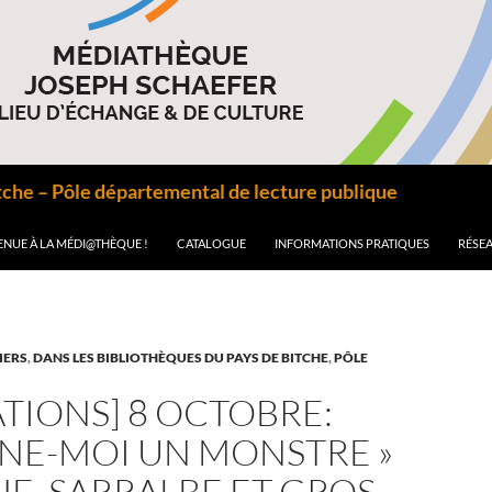
he – Pôle départemental de lecture publique
ENUE À LA MÉDI@THÈQUE !
CATALOGUE
INFORMATIONS PRATIQUES
RÉSEA
IERS
,
DANS LES BIBLIOTHÈQUES DU PAYS DE BITCHE
,
PÔLE
TIONS] 8 OCTOBRE:
INE-MOI UN MONSTRE »
HE, SARRALBE ET GROS-