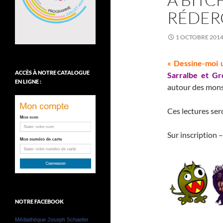
RÉDER
1 OCTOBRE 201
« Dessine-moi 
ACCÈS À NOTRE CATALOGUE
Sarralbe et Gr
EN LIGNE :
autour des monst
Ces lectures ser
Sur inscription 
NOTRE FACEBOOK
Médiathèque Joseph Schaefer