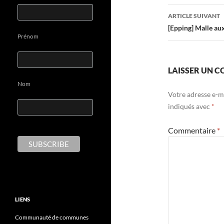
articles
ARTICLE SUIVANT
[Epping] Malle aux
Prénom
LAISSER UN 
Nom
Votre adresse e-ma
indiqués avec
*
Commentaire
*
LIENS
Communauté de communes