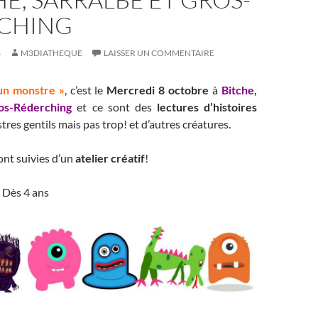
CHING
4
M3DIATHEQUE
LAISSER UN COMMENTAIRE
un monstre »
, c’est le
Mercredi 8 octobre
à
Bitche,
os-Réderching
et ce sont des
lectures d’histoires
res gentils mais pas trop! et d’autres créatures.
ont suivies d’un
atelier créatif
!
– Dès 4 ans