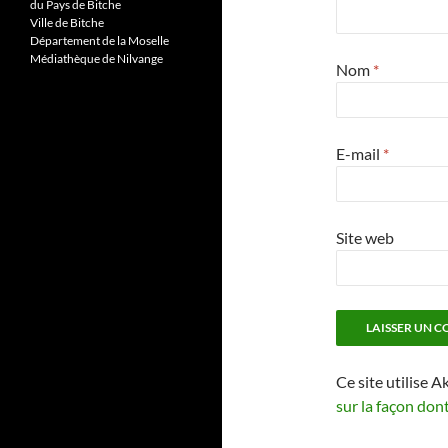
du Pays de Bitche
Ville de Bitche
Département de la Moselle
Médiathèque de Nilvange
Nom
*
E-mail
*
Site web
Ce site utilise A
sur la façon don