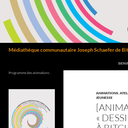
Aller
au
contenu
Recherche
Médiathèque communautaire Joseph Schaefer de Bitc
BIENV
Programme des animations :
ANIMATIONS
,
ATEL
JEUNESSE
[ANIMA
« DESS
À BITC