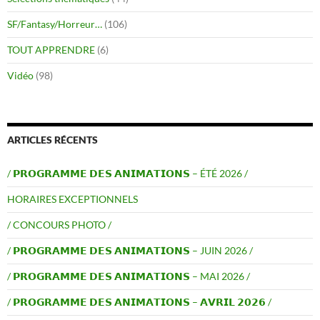
SF/Fantasy/Horreur…
(106)
TOUT APPRENDRE
(6)
Vidéo
(98)
ARTICLES RÉCENTS
/ 𝗣𝗥𝗢𝗚𝗥𝗔𝗠𝗠𝗘 𝗗𝗘𝗦 𝗔𝗡𝗜𝗠𝗔𝗧𝗜𝗢𝗡𝗦 – ÉTÉ 2026 /
HORAIRES EXCEPTIONNELS
/ CONCOURS PHOTO /
/ 𝗣𝗥𝗢𝗚𝗥𝗔𝗠𝗠𝗘 𝗗𝗘𝗦 𝗔𝗡𝗜𝗠𝗔𝗧𝗜𝗢𝗡𝗦 – JUIN 2026 /
/ 𝗣𝗥𝗢𝗚𝗥𝗔𝗠𝗠𝗘 𝗗𝗘𝗦 𝗔𝗡𝗜𝗠𝗔𝗧𝗜𝗢𝗡𝗦 – MAI 2026 /
/ 𝗣𝗥𝗢𝗚𝗥𝗔𝗠𝗠𝗘 𝗗𝗘𝗦 𝗔𝗡𝗜𝗠𝗔𝗧𝗜𝗢𝗡𝗦 – 𝗔𝗩𝗥𝗜𝗟 𝟮𝟬𝟮𝟲 /