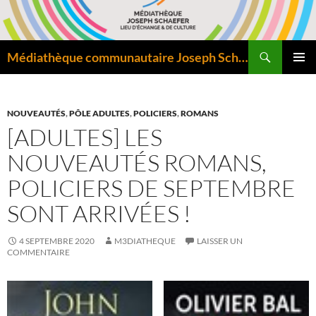
Aller
au
contenu
Recherche
Médiathèque communautaire Joseph Schaefer de Bitche – Pôle départemental de lecture publique
MENU
PRINCI
NOUVEAUTÉS
,
PÔLE ADULTES
,
POLICIERS
,
ROMANS
[ADULTES] LES
NOUVEAUTÉS ROMANS,
POLICIERS DE SEPTEMBRE
SONT ARRIVÉES !
4 SEPTEMBRE 2020
M3DIATHEQUE
LAISSER UN
COMMENTAIRE