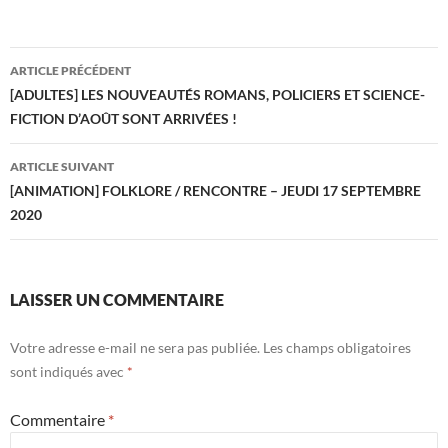
o
t
r
er
o
Navigation
ARTICLE PRÉCÉDENT
k
des
[ADULTES] LES NOUVEAUTÉS ROMANS, POLICIERS ET SCIENCE-
FICTION D’AOÛT SONT ARRIVÉES !
articles
ARTICLE SUIVANT
[ANIMATION] FOLKLORE / RENCONTRE – JEUDI 17 SEPTEMBRE
2020
LAISSER UN COMMENTAIRE
Votre adresse e-mail ne sera pas publiée.
Les champs obligatoires
sont indiqués avec
*
Commentaire
*