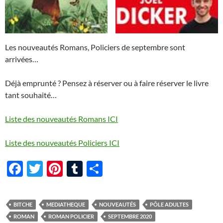
Les nouveautés Romans, Policiers de septembre sont
arrivées…
Déjà emprunté ? Pensez à réserver ou à faire réserver le livre
tant souhaité…
Liste des nouveautés Romans ICI
Liste des nouveautés Policiers ICI
F
T
Pi
T
P
ac
w
nt
u
ar
e
itt
er
m
ta
BITCHE
MEDIATHEQUE
NOUVEAUTÉS
PÔLE ADULTES
b
er
es
bl
g
ROMAN
ROMAN POLICIER
SEPTEMBRE 2020