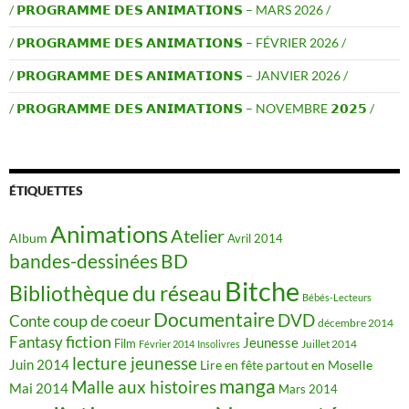
/ 𝗣𝗥𝗢𝗚𝗥𝗔𝗠𝗠𝗘 𝗗𝗘𝗦 𝗔𝗡𝗜𝗠𝗔𝗧𝗜𝗢𝗡𝗦 – MARS 2026 /
/ 𝗣𝗥𝗢𝗚𝗥𝗔𝗠𝗠𝗘 𝗗𝗘𝗦 𝗔𝗡𝗜𝗠𝗔𝗧𝗜𝗢𝗡𝗦 – FÉVRIER 2026 /
/ 𝗣𝗥𝗢𝗚𝗥𝗔𝗠𝗠𝗘 𝗗𝗘𝗦 𝗔𝗡𝗜𝗠𝗔𝗧𝗜𝗢𝗡𝗦 – JANVIER 2026 /
/ 𝗣𝗥𝗢𝗚𝗥𝗔𝗠𝗠𝗘 𝗗𝗘𝗦 𝗔𝗡𝗜𝗠𝗔𝗧𝗜𝗢𝗡𝗦 – NOVEMBRE 𝟮𝟬𝟮𝟱 /
ÉTIQUETTES
Animations
Atelier
Album
Avril 2014
BD
bandes-dessinées
Bitche
Bibliothèque du réseau
Bébés-Lecteurs
Documentaire
DVD
coup de coeur
Conte
décembre 2014
fiction
Fantasy
Jeunesse
Film
Juillet 2014
Février 2014
Insolivres
lecture jeunesse
Juin 2014
Lire en fête partout en Moselle
manga
Malle aux histoires
Mai 2014
Mars 2014