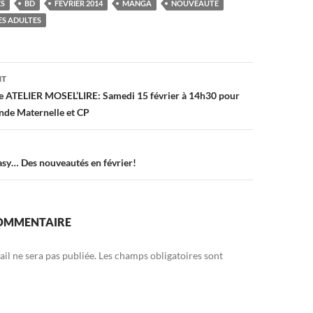
ES
BD
FÉVRIER 2014
MANGA
NOUVEAUTÉ
es
bl
g
ES ADULTES
t
r
er
on
NT
e ATELIER MOSEL’LIRE: Samedi 15 février à 14h30 pour
ande Maternelle et CP
tasy… Des nouveautés en février!
COMMENTAIRE
il ne sera pas publiée.
Les champs obligatoires sont