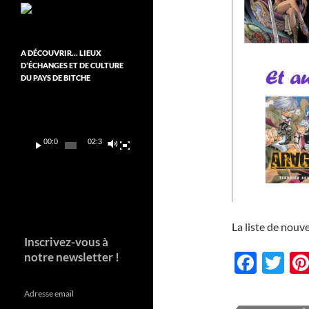
A DÉCOUVRIR… LIEUX
D’ÉCHANGES ET DE CULTURE
DU PAYS DE BITCHE
Lecteur
vidéo
00:00
02:37
La liste de nouv
Inscrivez-vous à
F
T
notre newsletter !
ac
w
Adresse email
e
itt