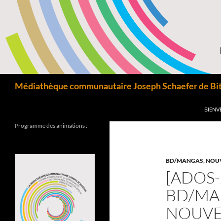
Aller
au
contenu
Recherche
Médiathèque communautaire Joseph Schaefer de Bitc
BIENV
Programme des animations :
BD/MANGAS
,
NOU
[ADOS-
BD/MA
NOUVE