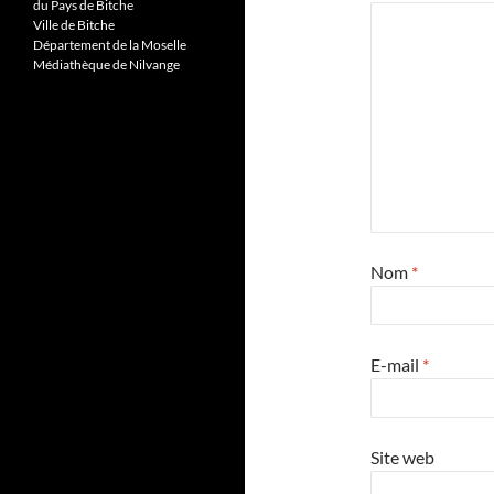
du Pays de Bitche
Ville de Bitche
Département de la Moselle
Médiathèque de Nilvange
Nom
*
E-mail
*
Site web