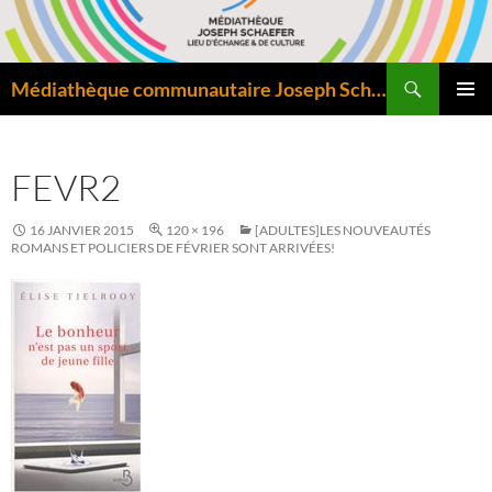
Aller
au
contenu
Recherche
Médiathèque communautaire Joseph Schaefer de Bitche – Pôle départemental de lecture publique
MENU
PRINCI
FEVR2
16 JANVIER 2015
120 × 196
[ADULTES]LES NOUVEAUTÉS
ROMANS ET POLICIERS DE FÉVRIER SONT ARRIVÉES!