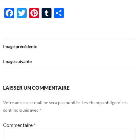
F
T
Pi
T
P
ac
w
nt
u
ar
e
itt
er
m
ta
b
er
es
bl
g
Image précédente
o
t
r
er
o
Image suivante
k
LAISSER UN COMMENTAIRE
Votre adresse e-mail ne sera pas publiée.
Les champs obligatoires
sont indiqués avec
*
Commentaire
*