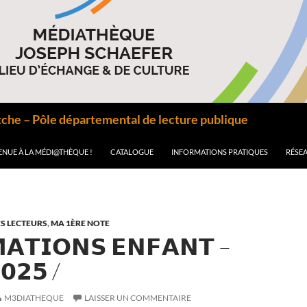
he – Pôle départemental de lecture publique
ENUE À LA MÉDI@THÈQUE !
CATALOGUE
INFORMATIONS PRATIQUES
RÉSEA
S LECTEURS
,
MA 1ÈRE NOTE
𝗔𝗧𝗜𝗢𝗡𝗦 𝗘𝗡𝗙𝗔𝗡𝗧 –
𝟬𝟮𝟱 /
M3DIATHEQUE
LAISSER UN COMMENTAIRE