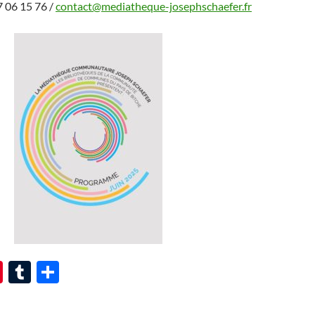
7 06 15 76 /
contact@mediatheque-josephschaefer.fr
Pi
T
P
nt
u
ar