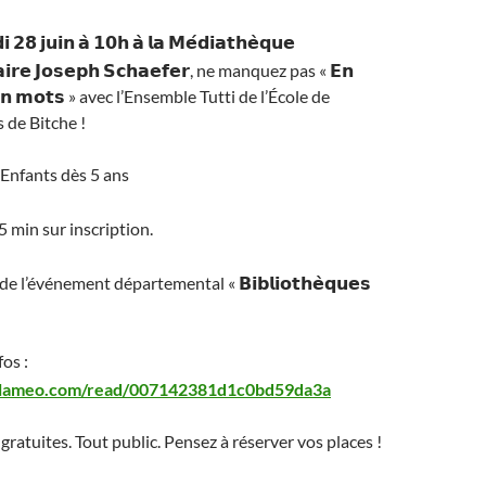
 𝟮𝟴 𝗷𝘂𝗶𝗻 𝗮̀ 𝟭𝟬𝗵 𝗮̀ 𝗹𝗮 𝗠𝗲́𝗱𝗶𝗮𝘁𝗵𝗲̀𝗾𝘂𝗲
𝗶𝗿𝗲 𝗝𝗼𝘀𝗲𝗽𝗵 𝗦𝗰𝗵𝗮𝗲𝗳𝗲𝗿, ne manquez pas « 𝗘𝗻
 𝗲𝗻 𝗺𝗼𝘁𝘀 » avec l’Ensemble Tutti de l’École de
 de Bitche !
Enfants dès 5 ans
5 min sur inscription.
 l’événement départemental « 𝗕𝗶𝗯𝗹𝗶𝗼𝘁𝗵𝗲̀𝗾𝘂𝗲𝘀
fos :
alameo.com/read/007142381d1c0bd59da3a
ratuites. Tout public. Pensez à réserver vos places !