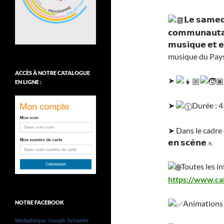
𝗟𝗲 𝘀𝗮𝗺𝗲𝗱𝗶
𝗰𝗼𝗺𝗺𝘂𝗻𝗮𝘂𝘁𝗮
𝗺𝘂𝘀𝗶𝗾𝘂𝗲 𝗲𝘁
musique du Pays
ACCÈS À NOTRE CATALOGUE
➤
EN LIGNE :
➤
Durée : 4
➤ Dans le cadre de
𝗲𝗻 𝘀𝗰𝗲̀𝗻𝗲 ».
Toutes les in
https://www.c
Animations g
NOTRE FACEBOOK
Médiathèque Joseph Schaefer