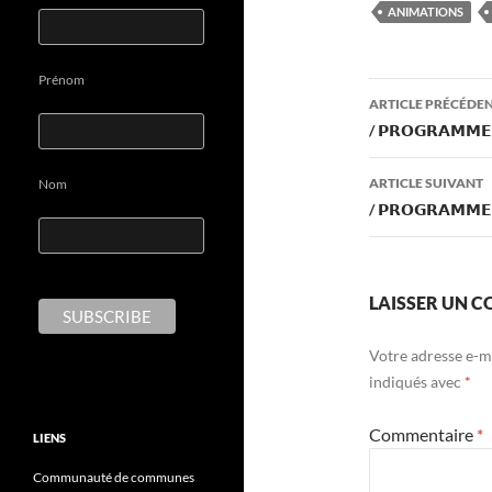
e
itt
ANIMATIONS
b
er
o
Prénom
Navigati
o
ARTICLE PRÉCÉDE
des
/ 𝗣𝗥𝗢𝗚𝗥𝗔𝗠𝗠𝗘 
k
articles
ARTICLE SUIVANT
Nom
/ 𝗣𝗥𝗢𝗚𝗥𝗔𝗠𝗠𝗘 
LAISSER UN 
Votre adresse e-ma
indiqués avec
*
Commentaire
*
LIENS
Communauté de communes