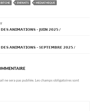
er
m
ta
BITCHE
ENFANTS
MEDIATHEQUE
es
bl
g
t
r
er
on
NT
𝗘𝗦 𝗔𝗡𝗜𝗠𝗔𝗧𝗜𝗢𝗡𝗦 – 𝗝𝗨𝗜𝗡 𝟮𝟬𝟮𝟱 /
𝗗𝗘𝗦 𝗔𝗡𝗜𝗠𝗔𝗧𝗜𝗢𝗡𝗦 – S𝗘𝗣𝗧𝗘𝗠𝗕𝗥𝗘 𝟮𝟬𝟮𝟱 /
COMMENTAIRE
il ne sera pas publiée.
Les champs obligatoires sont