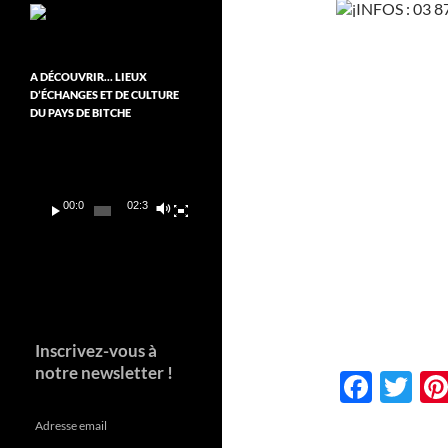
INFOS : 03 8
A DÉCOUVRIR… LIEUX
D’ÉCHANGES ET DE CULTURE
DU PAYS DE BITCHE
Lecteur
vidéo
00:00
02:37
Inscrivez-vous à
notre newsletter !
F
T
ac
w
Adresse email