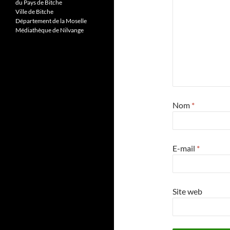
du Pays de Bitche
Ville de Bitche
Département de la Moselle
Médiathèque de Nilvange
Nom
*
E-mail
*
Site web