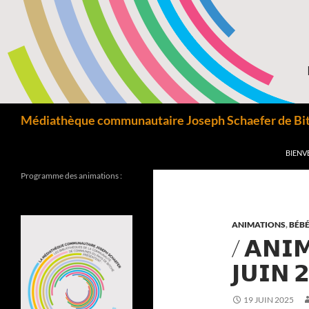
Aller
au
contenu
Recherche
Médiathèque communautaire Joseph Schaefer de Bitc
BIENV
Programme des animations :
ANIMATIONS
,
BÉBÉ
/ 𝗔𝗡𝗜
𝗝𝗨𝗜𝗡 
19 JUIN 2025