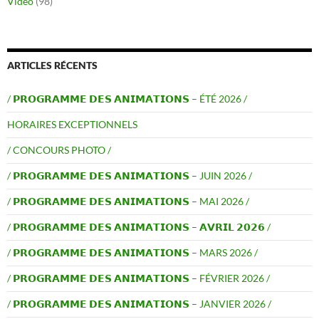
Vidéo
(98)
ARTICLES RÉCENTS
/ 𝗣𝗥𝗢𝗚𝗥𝗔𝗠𝗠𝗘 𝗗𝗘𝗦 𝗔𝗡𝗜𝗠𝗔𝗧𝗜𝗢𝗡𝗦 – ÉTÉ 2026 /
HORAIRES EXCEPTIONNELS
/ CONCOURS PHOTO /
/ 𝗣𝗥𝗢𝗚𝗥𝗔𝗠𝗠𝗘 𝗗𝗘𝗦 𝗔𝗡𝗜𝗠𝗔𝗧𝗜𝗢𝗡𝗦 – JUIN 2026 /
/ 𝗣𝗥𝗢𝗚𝗥𝗔𝗠𝗠𝗘 𝗗𝗘𝗦 𝗔𝗡𝗜𝗠𝗔𝗧𝗜𝗢𝗡𝗦 – MAI 2026 /
/ 𝗣𝗥𝗢𝗚𝗥𝗔𝗠𝗠𝗘 𝗗𝗘𝗦 𝗔𝗡𝗜𝗠𝗔𝗧𝗜𝗢𝗡𝗦 – 𝗔𝗩𝗥𝗜𝗟 𝟮𝟬𝟮𝟲 /
/ 𝗣𝗥𝗢𝗚𝗥𝗔𝗠𝗠𝗘 𝗗𝗘𝗦 𝗔𝗡𝗜𝗠𝗔𝗧𝗜𝗢𝗡𝗦 – MARS 2026 /
/ 𝗣𝗥𝗢𝗚𝗥𝗔𝗠𝗠𝗘 𝗗𝗘𝗦 𝗔𝗡𝗜𝗠𝗔𝗧𝗜𝗢𝗡𝗦 – FÉVRIER 2026 /
/ 𝗣𝗥𝗢𝗚𝗥𝗔𝗠𝗠𝗘 𝗗𝗘𝗦 𝗔𝗡𝗜𝗠𝗔𝗧𝗜𝗢𝗡𝗦 – JANVIER 2026 /