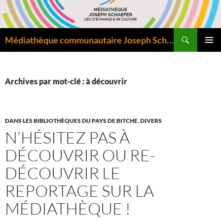
Aller
au
contenu
Recherche
Médiathèque communautaire Joseph Schaefer de Bitche – Pôle départemental de lecture publique
MENU
PRINCI
Archives par mot-clé : à découvrir
DANS LES BIBLIOTHÈQUES DU PAYS DE BITCHE
,
DIVERS
N’HÉSITEZ PAS À
DÉCOUVRIR OU RE-
DÉCOUVRIR LE
REPORTAGE SUR LA
MÉDIATHÈQUE !