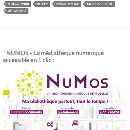
e
itt
er
m
ta
À DÉCOUVRIR
BITCHE
MEDIATHEQUE
MOSAÏK CRISTAL
b
er
es
bl
g
REPORTAGE
o
t
r
er
o
k
* NUMOS – La médiathèque numérique
accessible en 1 clic :