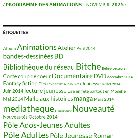
/ 𝗣𝗥𝗢𝗚𝗥𝗔𝗠𝗠𝗘 𝗗𝗘𝗦 𝗔𝗡𝗜𝗠𝗔𝗧𝗜𝗢𝗡𝗦 – NOVEMBRE 𝟮𝟬𝟮𝟱 /
ÉTIQUETTES
Animations
Atelier
Album
Avril 2014
BD
bandes-dessinées
Bitche
Bibliothèque du réseau
Bébés-Lecteurs
Documentaire
DVD
coup de coeur
Conte
décembre 2014
fiction
Fantasy
Jeunesse
Film
Juillet 2014
Février 2014
Insolivres
lecture jeunesse
Juin 2014
Lire en fête partout en Moselle
manga
Malle aux histoires
Mai 2014
Mars 2014
mediatheque
Nouveauté
musique
Nouveautés
Octobre 2014
Pôle Ados-Jeunes Adultes
Pôle Adultes
Pôle Jeunesse
Roman