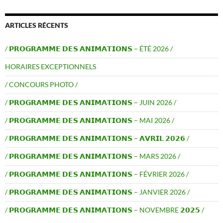
ARTICLES RÉCENTS
/ 𝗣𝗥𝗢𝗚𝗥𝗔𝗠𝗠𝗘 𝗗𝗘𝗦 𝗔𝗡𝗜𝗠𝗔𝗧𝗜𝗢𝗡𝗦 – ÉTÉ 2026 /
HORAIRES EXCEPTIONNELS
/ CONCOURS PHOTO /
/ 𝗣𝗥𝗢𝗚𝗥𝗔𝗠𝗠𝗘 𝗗𝗘𝗦 𝗔𝗡𝗜𝗠𝗔𝗧𝗜𝗢𝗡𝗦 – JUIN 2026 /
/ 𝗣𝗥𝗢𝗚𝗥𝗔𝗠𝗠𝗘 𝗗𝗘𝗦 𝗔𝗡𝗜𝗠𝗔𝗧𝗜𝗢𝗡𝗦 – MAI 2026 /
/ 𝗣𝗥𝗢𝗚𝗥𝗔𝗠𝗠𝗘 𝗗𝗘𝗦 𝗔𝗡𝗜𝗠𝗔𝗧𝗜𝗢𝗡𝗦 – 𝗔𝗩𝗥𝗜𝗟 𝟮𝟬𝟮𝟲 /
/ 𝗣𝗥𝗢𝗚𝗥𝗔𝗠𝗠𝗘 𝗗𝗘𝗦 𝗔𝗡𝗜𝗠𝗔𝗧𝗜𝗢𝗡𝗦 – MARS 2026 /
/ 𝗣𝗥𝗢𝗚𝗥𝗔𝗠𝗠𝗘 𝗗𝗘𝗦 𝗔𝗡𝗜𝗠𝗔𝗧𝗜𝗢𝗡𝗦 – FÉVRIER 2026 /
/ 𝗣𝗥𝗢𝗚𝗥𝗔𝗠𝗠𝗘 𝗗𝗘𝗦 𝗔𝗡𝗜𝗠𝗔𝗧𝗜𝗢𝗡𝗦 – JANVIER 2026 /
/ 𝗣𝗥𝗢𝗚𝗥𝗔𝗠𝗠𝗘 𝗗𝗘𝗦 𝗔𝗡𝗜𝗠𝗔𝗧𝗜𝗢𝗡𝗦 – NOVEMBRE 𝟮𝟬𝟮𝟱 /