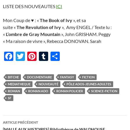
LISTE DES NOUVEAUTES
ICI
Mon Coup de ♥ : «
The Book of Ivy
», et sa
suite «
The Revolution of Ivy
», Amy ENGEL / Texte lu :
«
L’ombre de Gray Mountain
», John GRISHAM. Peggy
« Ma raison de vivre », Rebecca DONOVAN. Sarah
F
T
Pi
T
P
ac
w
nt
u
ar
e
itt
er
m
ta
BITCHE
DOCUMENTAIRE
FANTASY
FICTION
b
er
es
bl
g
MEDIATHEQUE
NOUVEAUTÉ
PÔLE ADOS-JEUNES ADULTES
o
t
r
er
ROMAN
ROMAN ADO
ROMAN POLICIER
SCIENCE-FICTION
SF
o
k
Navigation
ARTICLE PRÉCÉDENT
[MALLE AUX HISTOIRES] Bibliothèque de WALDHOUSE