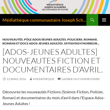
Aller
au
contenu
Recherche
Médiathèque communautaire Joseph Schaefer de Bitche – Pôle départemental de lecture publique
MENU
PRINCI
NOUVEAUTÉS
,
PÔLE ADOS/JEUNES ADULTES
,
POLICIERS
,
ROMANS
,
ROMANS ET DOCS ADOS-JEUNES ADULTES
,
SF/FANTASY/HORREUR...
[ADOS-JEUNES ADULTES]
NOUVEAUTES FICTION ET
DOCUMENTAIRES D’AVRIL.
12 AVRIL 2016
M3DIATHEQUE
LAISSER UN COMMENTAIRE
Découvrez les nouveautés Fictions (Science-Fiction, Policier,
Roman) et documentaires du mois d’avril dans l’Espace Ados-
Jeunes Adultes !