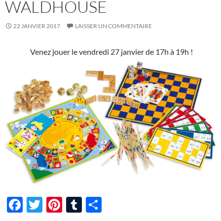
WALDHOUSE
22 JANVIER 2017
LAISSER UN COMMENTAIRE
Venez jouer le vendredi 27 janvier de 17h à 19h !
F
T
Pi
T
P
ac
w
nt
u
ar