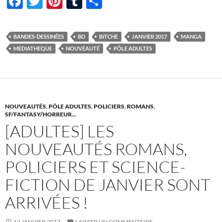
F
T
Pi
T
P
ac
w
nt
u
ar
e
itt
er
m
ta
BANDES-DESSINÉES
BD
BITCHE
JANVIER 2017
MANGA
b
er
es
bl
g
MEDIATHEQUE
NOUVEAUTÉ
PÔLE ADULTES
o
t
r
er
o
k
NOUVEAUTÉS
,
PÔLE ADULTES
,
POLICIERS
,
ROMANS
,
SF/FANTASY/HORREUR...
[ADULTES] LES
NOUVEAUTÉS ROMANS,
POLICIERS ET SCIENCE-
FICTION DE JANVIER SONT
ARRIVÉES !
12 JANVIER 2017
LAISSER UN COMMENTAIRE