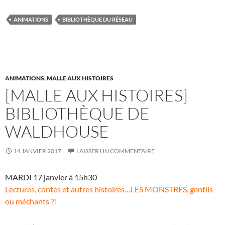
e
itt
er
m
ta
ANIMATIONS
BIBLIOTHÈQUE DU RÉSEAU
b
er
es
bl
g
o
t
r
er
o
k
ANIMATIONS
,
MALLE AUX HISTOIRES
[MALLE AUX HISTOIRES]
BIBLIOTHÈQUE DE
WALDHOUSE
14 JANVIER 2017
LAISSER UN COMMENTAIRE
MARDI 17 janvier à 15h30
Lectures, contes et autres histoires…LES MONSTRES, gentils
ou méchants ?!