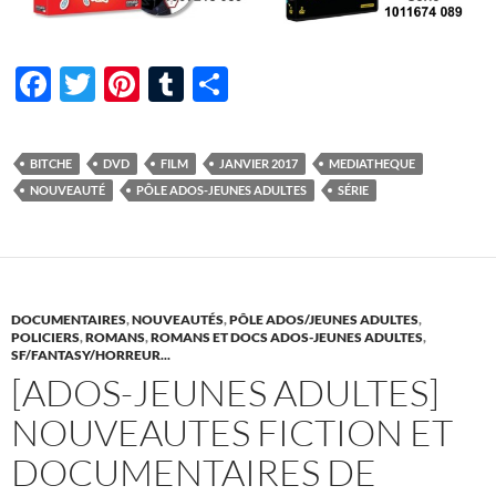
F
T
Pi
T
P
ac
w
nt
u
ar
e
itt
er
m
ta
BITCHE
DVD
FILM
JANVIER 2017
MEDIATHEQUE
b
er
es
bl
g
NOUVEAUTÉ
PÔLE ADOS-JEUNES ADULTES
SÉRIE
o
t
r
er
o
k
DOCUMENTAIRES
,
NOUVEAUTÉS
,
PÔLE ADOS/JEUNES ADULTES
,
POLICIERS
,
ROMANS
,
ROMANS ET DOCS ADOS-JEUNES ADULTES
,
SF/FANTASY/HORREUR...
[ADOS-JEUNES ADULTES]
NOUVEAUTES FICTION ET
DOCUMENTAIRES DE