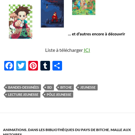
Liste à télécharger
ICI
F
T
Pi
T
P
ac
w
nt
u
ar
e
itt
er
m
ta
BANDES-DESSINÉES
BD
BITCHE
JEUNESSE
b
er
es
bl
g
LECTURE JEUNESSE
PÔLE JEUNESSE
o
t
r
er
o
k
ANIMATIONS
,
DANS LES BIBLIOTHÈQUES DU PAYS DE BITCHE
,
MALLE AUX
HISTOIRES