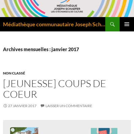
Aller
au
contenu
Recherche
Médiathèque communautaire Joseph Schaefer de Bitche – Pôle départemental de lecture publique
MENU
PRINCI
Archives mensuelles : janvier 2017
NON CLASSÉ
[JEUNESSE] COUPS DE
COEUR
27 JANVIER 2017
LAISSER UN COMMENTAIRE