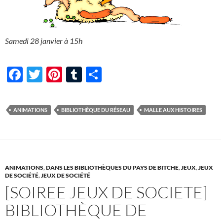
Samedi 28 janvier à 15h
F
T
Pi
T
P
ac
w
nt
u
ar
e
itt
er
m
ta
ANIMATIONS
BIBLIOTHÈQUE DU RÉSEAU
MALLE AUX HISTOIRES
b
er
es
bl
g
o
t
r
er
o
k
ANIMATIONS
,
DANS LES BIBLIOTHÈQUES DU PAYS DE BITCHE
,
JEUX
,
JEUX
DE SOCIÉTÉ
,
JEUX DE SOCIÉTÉ
[SOIREE JEUX DE SOCIETE]
BIBLIOTHÈQUE DE