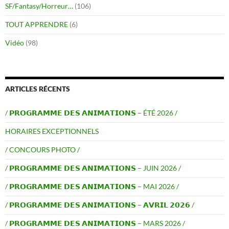
SF/Fantasy/Horreur…
(106)
TOUT APPRENDRE
(6)
Vidéo
(98)
ARTICLES RÉCENTS
/ 𝗣𝗥𝗢𝗚𝗥𝗔𝗠𝗠𝗘 𝗗𝗘𝗦 𝗔𝗡𝗜𝗠𝗔𝗧𝗜𝗢𝗡𝗦 – ÉTÉ 2026 /
HORAIRES EXCEPTIONNELS
/ CONCOURS PHOTO /
/ 𝗣𝗥𝗢𝗚𝗥𝗔𝗠𝗠𝗘 𝗗𝗘𝗦 𝗔𝗡𝗜𝗠𝗔𝗧𝗜𝗢𝗡𝗦 – JUIN 2026 /
/ 𝗣𝗥𝗢𝗚𝗥𝗔𝗠𝗠𝗘 𝗗𝗘𝗦 𝗔𝗡𝗜𝗠𝗔𝗧𝗜𝗢𝗡𝗦 – MAI 2026 /
/ 𝗣𝗥𝗢𝗚𝗥𝗔𝗠𝗠𝗘 𝗗𝗘𝗦 𝗔𝗡𝗜𝗠𝗔𝗧𝗜𝗢𝗡𝗦 – 𝗔𝗩𝗥𝗜𝗟 𝟮𝟬𝟮𝟲 /
/ 𝗣𝗥𝗢𝗚𝗥𝗔𝗠𝗠𝗘 𝗗𝗘𝗦 𝗔𝗡𝗜𝗠𝗔𝗧𝗜𝗢𝗡𝗦 – MARS 2026 /