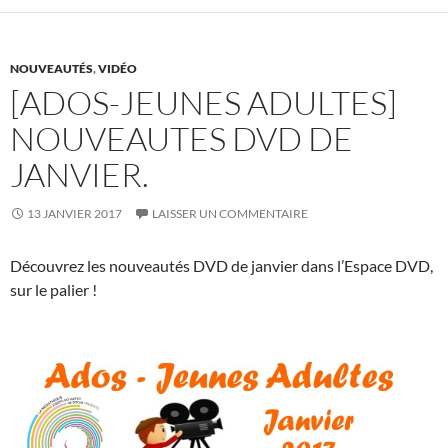
b
er
es
bl
g
o
t
r
er
NOUVEAUTÉS
,
VIDÉO
o
[ADOS-JEUNES ADULTES]
k
NOUVEAUTES DVD DE
JANVIER.
13 JANVIER 2017
LAISSER UN COMMENTAIRE
Découvrez les nouveautés DVD de janvier dans l’Espace DVD,
sur le palier !