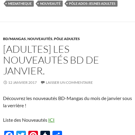
b
er
es
bl
g
MEDIATHEQUE
NOUVEAUTÉ
PÔLE ADOS-JEUNES ADULTES
o
t
r
er
o
k
BD/MANGAS
,
NOUVEAUTÉS
,
PÔLE ADULTES
[ADULTES] LES
NOUVEAUTÉS BD DE
JANVIER.
12 JANVIER 2017
LAISSER UN COMMENTAIRE
Découvrez les nouveautés BD-Mangas du mois de janvier sous
la verrière !
Liste des Nouveautés
ICI