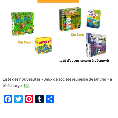
Liste des nouveautés « Jeux de société jeunesse de janvier » à
télécharger
ICI
F
T
Pi
T
P
ac
w
nt
u
ar
e
itt
er
m
ta