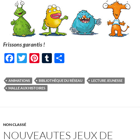
Frissons garantis !
F
T
Pi
T
P
ac
w
nt
u
ar
e
itt
er
m
ta
ANIMATIONS
BIBLIOTHÈQUE DU RÉSEAU
LECTURE JEUNESSE
b
er
es
bl
g
MALLE AUX HISTOIRES
o
t
r
er
o
k
NON CLASSÉ
NOUVEAUTES JEUX DE