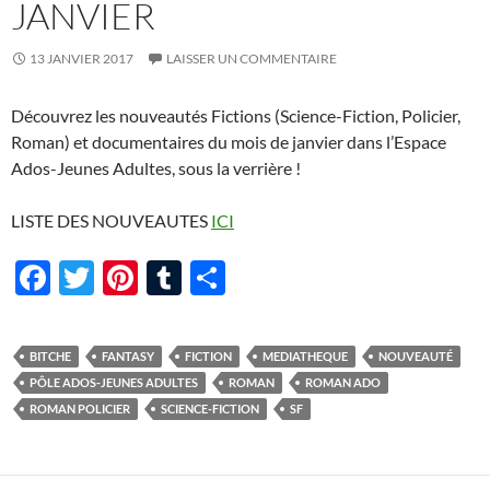
JANVIER
13 JANVIER 2017
LAISSER UN COMMENTAIRE
Découvrez les nouveautés Fictions (Science-Fiction, Policier,
Roman) et documentaires du mois de janvier dans l’Espace
Ados-Jeunes Adultes, sous la verrière !
LISTE DES NOUVEAUTES
ICI
F
T
Pi
T
P
ac
w
nt
u
ar
e
itt
er
m
ta
BITCHE
FANTASY
FICTION
MEDIATHEQUE
NOUVEAUTÉ
b
er
es
bl
g
PÔLE ADOS-JEUNES ADULTES
ROMAN
ROMAN ADO
o
t
r
er
ROMAN POLICIER
SCIENCE-FICTION
SF
o
k