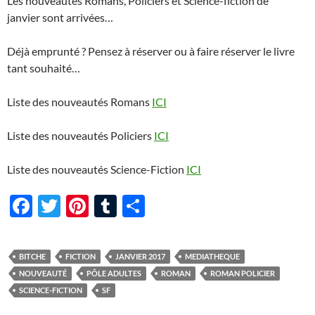
Les nouveautés Romans, Policiers et Science-fiction de
janvier sont arrivées…
Déjà emprunté ? Pensez à réserver ou à faire réserver le livre
tant souhaité…
Liste des nouveautés Romans
ICI
Liste des nouveautés Policiers
ICI
Liste des nouveautés Science-Fiction
ICI
F
T
Pi
T
P
ac
w
nt
u
ar
e
itt
er
m
ta
BITCHE
FICTION
JANVIER 2017
MEDIATHEQUE
b
er
es
bl
g
NOUVEAUTÉ
PÔLE ADULTES
ROMAN
ROMAN POLICIER
o
t
r
er
SCIENCE-FICTION
SF