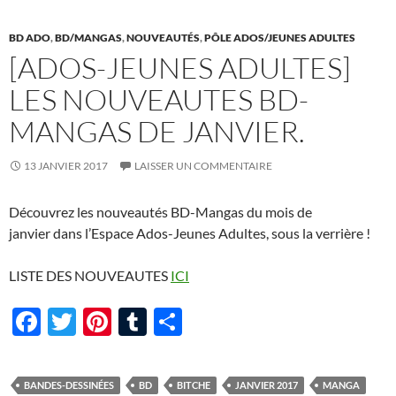
BD ADO
,
BD/MANGAS
,
NOUVEAUTÉS
,
PÔLE ADOS/JEUNES ADULTES
[ADOS-JEUNES ADULTES]
LES NOUVEAUTES BD-
MANGAS DE JANVIER.
13 JANVIER 2017
LAISSER UN COMMENTAIRE
Découvrez les nouveautés BD-Mangas du mois de
janvier dans l’Espace Ados-Jeunes Adultes, sous la verrière !
LISTE DES NOUVEAUTES
ICI
F
T
Pi
T
P
ac
w
nt
u
ar
e
itt
er
m
ta
BANDES-DESSINÉES
BD
BITCHE
JANVIER 2017
MANGA