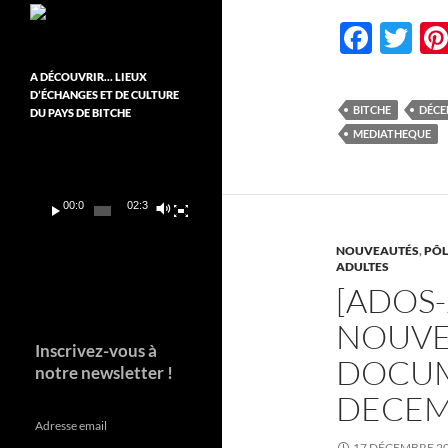
F
T
ac
w
A DÉCOUVRIR… LIEUX
e
itt
D’ÉCHANGES ET DE CULTURE
BITCHE
DÉCE
DU PAYS DE BITCHE
b
er
MEDIATHEQUE
Lecteur
o
vidéo
o
00:00
02:37
k
NOUVEAUTÉS
,
PÔL
ADULTES
[ADOS-
NOUVE
Inscrivez-vous à
DOCUM
notre newsletter !
DECEM
Adresse email
17 DÉCEMBRE 2