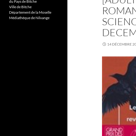
du Pays de Bitche
ROMANS
Ville de Bitche
Département de la Moselle
SCIENC
Médiathèque de Nilvange
DECEMB
14 DÉCEMBRE 2