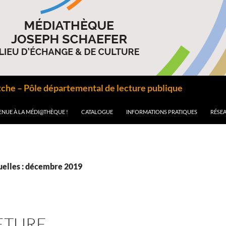
he – Pôle départemental de lecture publique
ENUE À LA MÉDI@THÈQUE !
CATALOGUE
INFORMATIONS PRATIQUES
RÉSEA
elles : décembre 2019
ETURE