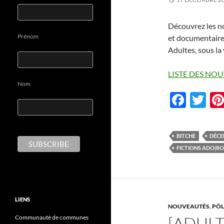
Découvrez les no
Prénom
et documentaire
Adultes, sous la 
LISTE DES NOU
Nom
F
T
ac
w
e
itt
BITCHE
DÉCE
b
er
FICTIONS ADO(RO
o
o
k
LIENS
NOUVEAUTÉS
,
PÔL
[ADULT
Communauté de communes