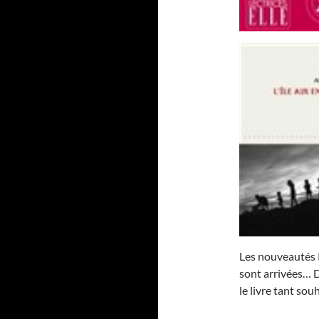
Les nouveautés 
sont arrivées… D
le livre tant so