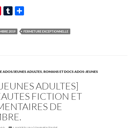
Pi
T
P
nt
u
ar
er
m
ta
MBRE 2019
FERMETURE EXCEPTIONNELLE
es
bl
g
t
r
er
E ADOS/JEUNES ADULTES
,
ROMANS ET DOCS ADOS-JEUNES
JEUNES ADULTES]
AUTES FICTION ET
ENTAIRES DE
BRE.
019
LAISSER UN COMMENTAIRE