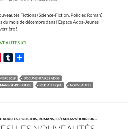
uveautés Fictions (Science-Fiction, Policier, Roman)
s du mois de décembre dans l’Espace Ados-Jeunes
verrière !
VEAUTES ICI
Pi
T
P
nt
u
ar
er
m
ta
MBRE 2019
DOCUMENTAIRES ADOS
es
bl
g
MANS-SF-POLICIERS)
MEDIATHEQUE
NOUVEAUTÉS
t
r
er
E ADULTES
,
POLICIERS
,
ROMANS
,
SF/FANTASY/HORREUR...
ES] LES NOUVEAUTÉS