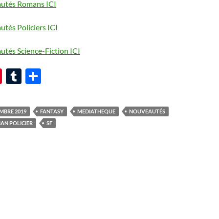
autés Romans ICI
utés Policiers ICI
utés Science-Fiction ICI
Pi
T
P
nt
u
ar
er
m
ta
MBRE 2019
FANTASY
MEDIATHEQUE
NOUVEAUTÉS
es
bl
g
AN POLICIER
SF
t
r
er