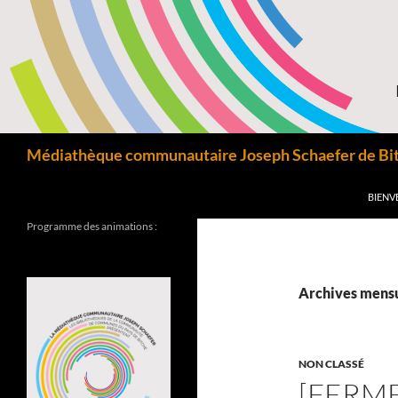
Aller
au
contenu
Recherche
Médiathèque communautaire Joseph Schaefer de Bitc
BIENV
Programme des animations :
Archives mensu
NON CLASSÉ
[FERM