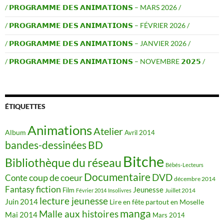
/ 𝗣𝗥𝗢𝗚𝗥𝗔𝗠𝗠𝗘 𝗗𝗘𝗦 𝗔𝗡𝗜𝗠𝗔𝗧𝗜𝗢𝗡𝗦 – MARS 2026 /
/ 𝗣𝗥𝗢𝗚𝗥𝗔𝗠𝗠𝗘 𝗗𝗘𝗦 𝗔𝗡𝗜𝗠𝗔𝗧𝗜𝗢𝗡𝗦 – FÉVRIER 2026 /
/ 𝗣𝗥𝗢𝗚𝗥𝗔𝗠𝗠𝗘 𝗗𝗘𝗦 𝗔𝗡𝗜𝗠𝗔𝗧𝗜𝗢𝗡𝗦 – JANVIER 2026 /
/ 𝗣𝗥𝗢𝗚𝗥𝗔𝗠𝗠𝗘 𝗗𝗘𝗦 𝗔𝗡𝗜𝗠𝗔𝗧𝗜𝗢𝗡𝗦 – NOVEMBRE 𝟮𝟬𝟮𝟱 /
ÉTIQUETTES
Animations
Atelier
Album
Avril 2014
BD
bandes-dessinées
Bitche
Bibliothèque du réseau
Bébés-Lecteurs
Documentaire
DVD
coup de coeur
Conte
décembre 2014
fiction
Fantasy
Jeunesse
Film
Juillet 2014
Février 2014
Insolivres
lecture jeunesse
Juin 2014
Lire en fête partout en Moselle
manga
Malle aux histoires
Mai 2014
Mars 2014