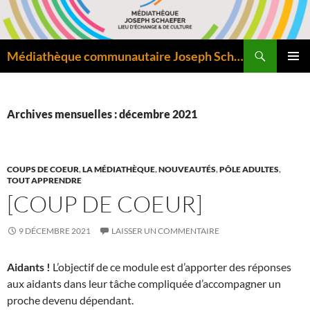
Aller
au
contenu
Recherche
Médiathèque communautaire Joseph Schaefer de Bitche – Pôle départemental de lecture publique
MENU
PRINCI
Archives mensuelles : décembre 2021
COUPS DE COEUR
,
LA MÉDIATHÈQUE
,
NOUVEAUTÉS
,
PÔLE ADULTES
,
TOUT APPRENDRE
[COUP DE COEUR]
9 DÉCEMBRE 2021
LAISSER UN COMMENTAIRE
Aidants !
L’objectif de ce module est d’apporter des réponses
aux aidants dans leur tâche compliquée d’accompagner un
proche devenu dépendant.