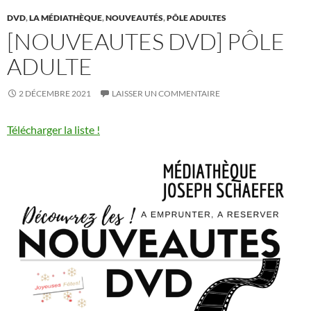
o
t
r
er
DVD
,
LA MÉDIATHÈQUE
,
NOUVEAUTÉS
,
PÔLE ADULTES
o
[NOUVEAUTES DVD] PÔLE
k
ADULTE
2 DÉCEMBRE 2021
LAISSER UN COMMENTAIRE
Télécharger la liste !