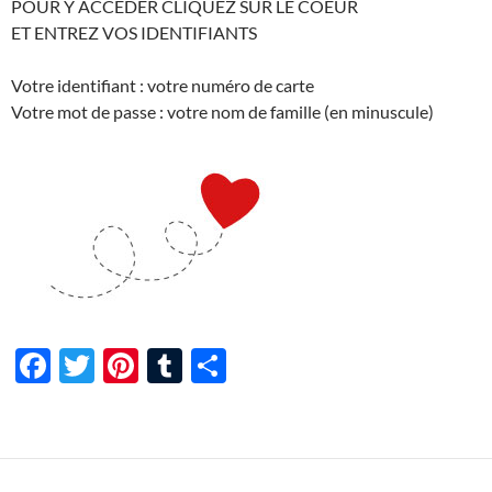
POUR Y ACCEDER CLIQUEZ SUR LE COEUR
ET ENTREZ VOS IDENTIFIANTS
Votre identifiant : votre numéro de carte
Votre mot de passe : votre nom de famille (en minuscule)
F
T
Pi
T
P
ac
w
nt
u
ar
e
itt
er
m
ta
b
er
es
bl
g