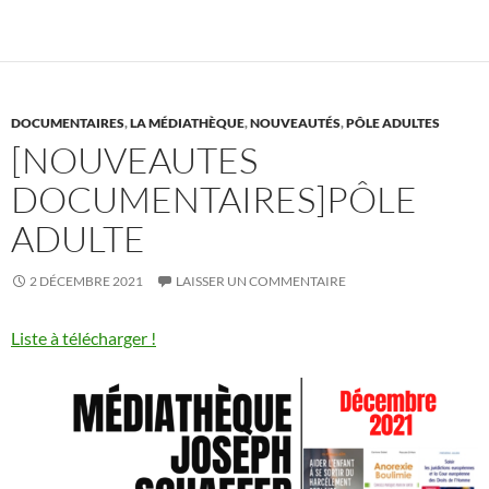
ac
w
nt
u
ar
e
itt
er
m
ta
b
er
es
bl
g
o
t
r
er
DOCUMENTAIRES
,
LA MÉDIATHÈQUE
,
NOUVEAUTÉS
,
PÔLE ADULTES
o
[NOUVEAUTES
k
DOCUMENTAIRES]PÔLE
ADULTE
2 DÉCEMBRE 2021
LAISSER UN COMMENTAIRE
Liste à télécharger !