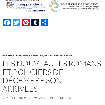
F
T
Pi
T
P
ac
w
nt
u
ar
e
itt
er
m
ta
b
er
es
bl
g
o
t
r
er
NOUVEAUTÉS
,
PÔLE ADULTES
,
POLICIERS
,
ROMANS
o
LES NOUVEAUTÉS ROMANS
k
ET POLICIERS DE
DÉCEMBRE SONT
ARRIVÉES!
2 DÉCEMBRE 2021
LAISSER UN COMMENTAIRE