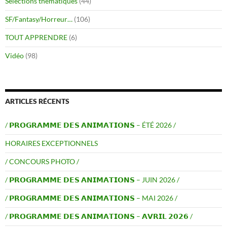
Sélections thématiques
(44)
SF/Fantasy/Horreur…
(106)
TOUT APPRENDRE
(6)
Vidéo
(98)
ARTICLES RÉCENTS
/ 𝗣𝗥𝗢𝗚𝗥𝗔𝗠𝗠𝗘 𝗗𝗘𝗦 𝗔𝗡𝗜𝗠𝗔𝗧𝗜𝗢𝗡𝗦 – ÉTÉ 2026 /
HORAIRES EXCEPTIONNELS
/ CONCOURS PHOTO /
/ 𝗣𝗥𝗢𝗚𝗥𝗔𝗠𝗠𝗘 𝗗𝗘𝗦 𝗔𝗡𝗜𝗠𝗔𝗧𝗜𝗢𝗡𝗦 – JUIN 2026 /
/ 𝗣𝗥𝗢𝗚𝗥𝗔𝗠𝗠𝗘 𝗗𝗘𝗦 𝗔𝗡𝗜𝗠𝗔𝗧𝗜𝗢𝗡𝗦 – MAI 2026 /
/ 𝗣𝗥𝗢𝗚𝗥𝗔𝗠𝗠𝗘 𝗗𝗘𝗦 𝗔𝗡𝗜𝗠𝗔𝗧𝗜𝗢𝗡𝗦 – 𝗔𝗩𝗥𝗜𝗟 𝟮𝟬𝟮𝟲 /