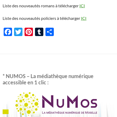
Liste des nouveautés romans à télécharger
ICI
Liste des nouveautés policiers à télécharger
ICI
F
T
Pi
T
P
ac
w
nt
u
ar
e
itt
er
m
ta
b
er
es
bl
g
o
t
r
er
o
* NUMOS – La médiathèque numérique
k
accessible en 1 clic :