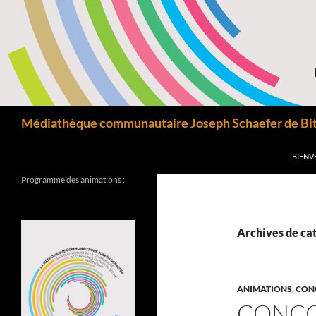
Aller
au
contenu
Recherche
Médiathèque communautaire Joseph Schaefer de Bitc
BIENV
Programme des animations :
Archives de cat
ANIMATIONS
,
CON
CONCO