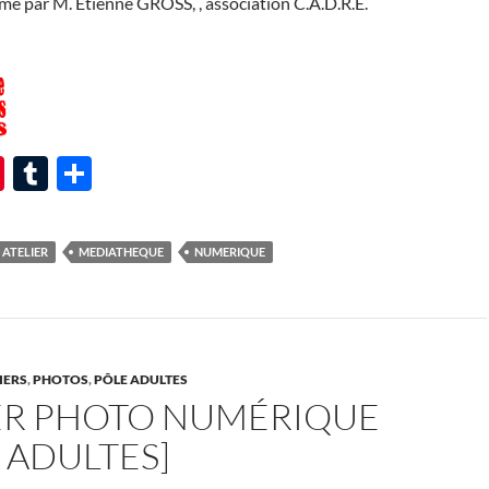
imé par M. Etienne GROSS, , association C.A.D.R.E.
Pi
T
P
nt
u
ar
er
m
ta
ATELIER
MEDIATHEQUE
NUMERIQUE
es
bl
g
t
r
er
IERS
,
PHOTOS
,
PÔLE ADULTES
IER PHOTO NUMÉRIQUE
 ADULTES]