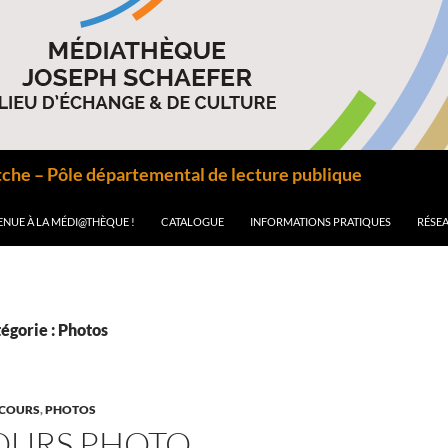
he – Pôle départemental de lecture publique
ENUE À LA MÉDI@THÈQUE !
CATALOGUE
INFORMATIONS PRATIQUES
RÉSEA
égorie : Photos
COURS
,
PHOTOS
URS PHOTO