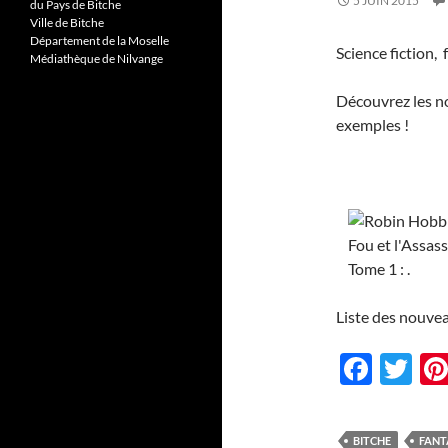
5 JUIN 2015
du Pays de Bitche
Ville de Bitche
Département de la Moselle
Science fiction,
Médiathèque de Nilvange
Découvrez les no
exemples !
Liste des nouve
F
T
ac
w
e
itt
BITCHE
FANT