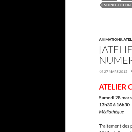
b
er
SCIENCE-FICTION
o
o
k
ANIMATIONS
,
ATEL
[ATELI
NUMER
27 MARS 2015
ATELIER 
Samedi 28 mars
13h30 à 16h30
Médiathèque
Traitement des p