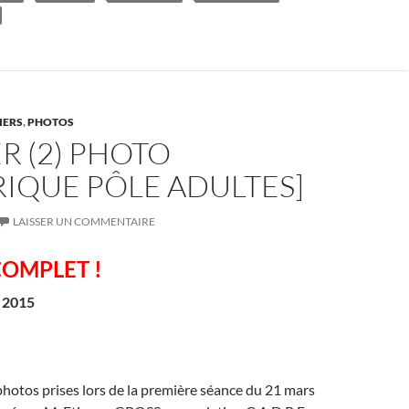
es
bl
g
t
r
er
IERS
,
PHOTOS
ER (2) PHOTO
IQUE PÔLE ADULTES]
LAISSER UN COMMENTAIRE
COMPLET !
 2015
hotos prises lors de la première séance du 21 mars