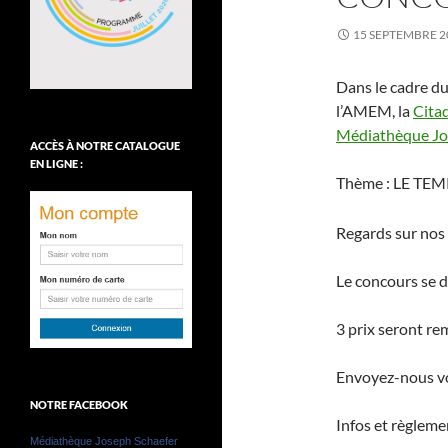
15 SEPTEMBRE 2
Dans le cadre d
l’AMEM, la
Citad
Médiathèque Jo
ACCÈS À NOTRE CATALOGUE
EN LIGNE :
Thème : LE TEM
Regards sur nos
Le concours se 
3 prix seront re
Envoyez-nous vo
NOTRE FACEBOOK
Infos et règlemen
Médiathèque Joseph Schaefer