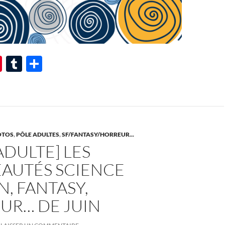
Pi
T
P
nt
u
ar
er
m
ta
es
bl
g
t
r
er
OTOS
,
PÔLE ADULTES
,
SF/FANTASY/HORREUR...
ADULTE] LES
AUTÉS SCIENCE
N, FANTASY,
UR… DE JUIN