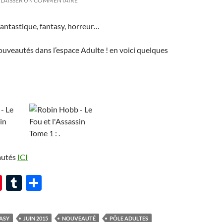
LAISSER UN COMMENTAIRE
 fantastique, fantasy, horreur…
uveautés dans l’espace Adulte ! en voici quelques
autés
ICI
Pi
T
P
nt
u
ar
er
m
ta
ASY
JUIN 2015
NOUVEAUTÉ
PÔLE ADULTES