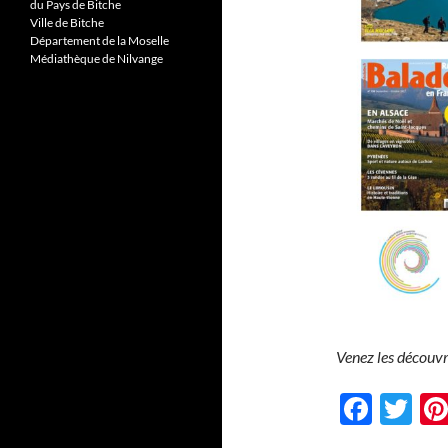
du Pays de Bitche
Ville de Bitche
Département de la Moselle
Médiathèque de Nilvange
Venez les découvr
F
T
ac
w