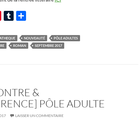
Pi
T
P
nt
u
ar
er
m
ta
ATHEQUE
NOUVEAUTÉ
PÔLE ADULTES
es
bl
g
IRE
ROMAN
SEPTEMBRE 2017
t
r
er
ONTRE &
RENCE] PÔLE ADULTE
017
LAISSER UN COMMENTAIRE