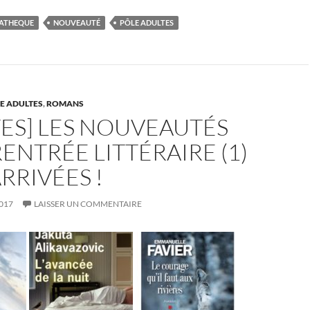
er
m
ta
ATHEQUE
NOUVEAUTÉ
PÔLE ADULTES
es
bl
g
t
r
er
E ADULTES
,
ROMANS
ES] LES NOUVEAUTÉS
RENTRÉE LITTÉRAIRE (1)
RRIVÉES !
017
LAISSER UN COMMENTAIRE