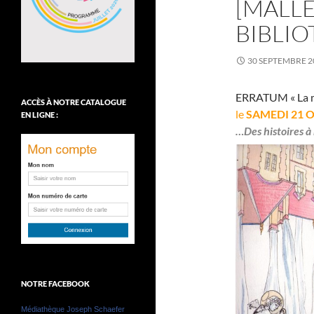
[MALLE
BIBLI
30 SEPTEMBRE 2
ERRATUM « La ma
ACCÈS À NOTRE CATALOGUE
le
SAMEDI 21 
EN LIGNE :
…Des histoires à 
NOTRE FACEBOOK
Médiathèque Joseph Schaefer