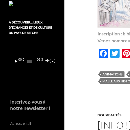
A DÉCOUVRIR… LIEUX
D’ÉCHANGES ET DE CULTURE
DU PAYS DE BITCHE
Inscription : b
Venez nombreu
Lecteur
vidéo
F
T
ac
w
00:00
02:37
e
itt
ANIMATIONS
b
er
MALLE AUX HISTO
o
o
Inscrivez-vous à
k
notre newsletter !
NOUVEAUTÉS
[INFO 
Adresse email