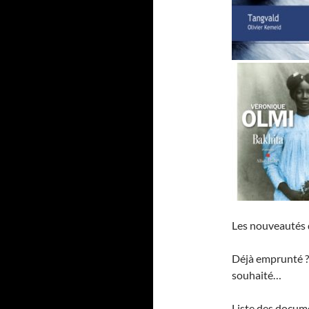
Les nouveautés d
Déjà emprunté ? P
souhaité…
Liste des docume