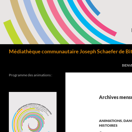
Aller
au
contenu
Recherche
Médiathèque communautaire Joseph Schaefer de Bitc
BIENV
Programme des animations :
Archives mensu
ANIMATIONS
,
DANS
HISTOIRES