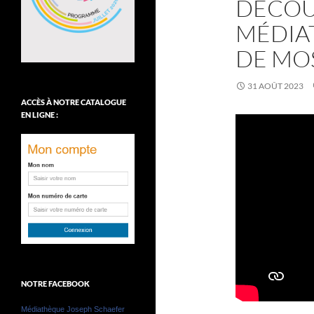
DÉCOU
MÉDIA
DE MO
31 AOÛT 2023
ACCÈS À NOTRE CATALOGUE
EN LIGNE :
NOTRE FACEBOOK
Médiathèque Joseph Schaefer