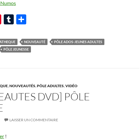
ur Numos
Pi
T
P
nt
u
ar
er
m
ta
ATHEQUE
NOUVEAUTÉ
PÔLE ADOS-JEUNES ADULTES
es
bl
g
PÔLE JEUNESSE
t
r
er
ÈQUE
,
NOUVEAUTÉS
,
PÔLE ADULTES
,
VIDÉO
EAUTES DVD] PÔLE
E
LAISSER UN COMMENTAIRE
er
!