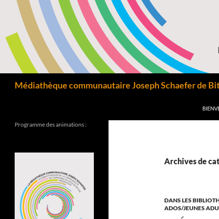
Aller
au
contenu
Recherche
Médiathèque communautaire Joseph Schaefer de Bitc
BIENV
Programme des animations :
Archives de ca
DANS LES BIBLIOT
ADOS/JEUNES ADU