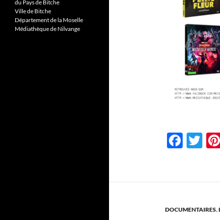
du Pays de Bitche
Ville de Bitche
Département de la Moselle
Médiathèque de Nilvange
F
T
ac
w
e
itt
b
er
o
DOCUMENTAIRES
,
o