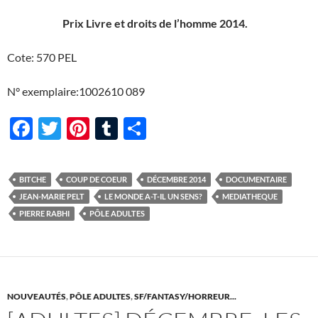
Prix Livre et droits de l’homme 2014.
Cote: 570 PEL
N° exemplaire:1002610 089
F
T
Pi
T
P
ac
w
nt
u
ar
e
itt
er
m
ta
BITCHE
COUP DE COEUR
DÉCEMBRE 2014
DOCUMENTAIRE
b
er
es
bl
g
JEAN-MARIE PELT
LE MONDE A-T-IL UN SENS?
MEDIATHEQUE
o
t
r
er
PIERRE RABHI
PÔLE ADULTES
o
k
NOUVEAUTÉS
,
PÔLE ADULTES
,
SF/FANTASY/HORREUR...