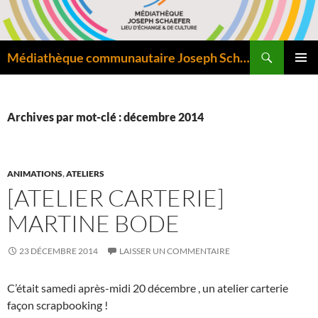
Aller
au
contenu
Recherche
Médiathèque communautaire Joseph Schaefer de Bitche – Pôle départemental de lecture publique
MENU
PRINCI
Archives par mot-clé : décembre 2014
ANIMATIONS
,
ATELIERS
[ATELIER CARTERIE]
MARTINE BODE
23 DÉCEMBRE 2014
LAISSER UN COMMENTAIRE
C’était samedi après-midi 20 décembre , un atelier carterie
façon scrapbooking !