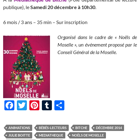
publique), le
Samedi 20 décembre à 10h30
.
6 mois / 3 ans – 35 min – Sur inscription
Organisé dans le cadre de « Noëls de
Moselle », un événement proposé par le
Conseil Général de la Moselle.
F
T
Pi
T
P
ac
w
nt
u
ar
e
itt
er
m
ta
ANIMATIONS
BÉBÉS-LECTEURS
BITCHE
DÉCEMBRE 2014
b
er
es
bl
g
JULIE BOITTE
MEDIATHEQUE
NOËLS DE MOSELLE