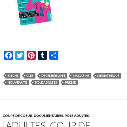
F
T
Pi
T
P
ac
w
nt
u
ar
e
itt
er
m
ta
BITCHE
CLES
DÉCEMBRE 2014
MAGAZINE
MEDIATHEQUE
b
er
es
bl
g
NOUVEAUTÉ
PÔLE ADULTES
PRESSE
o
t
r
er
o
k
COUPS DE COEUR
,
DOCUMENTAIRES
,
PÔLE ADULTES
[ADULTES] COUP DE