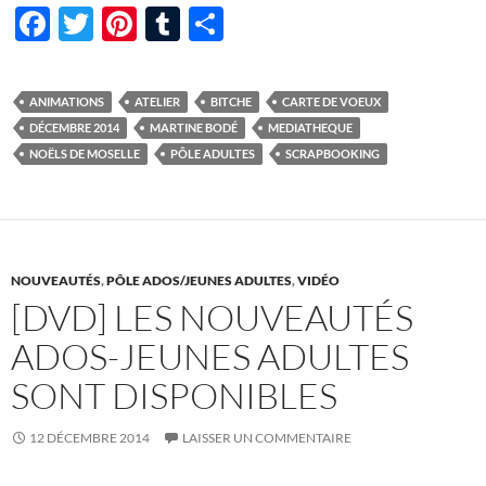
F
T
Pi
T
P
ac
w
nt
u
ar
e
itt
er
m
ta
ANIMATIONS
ATELIER
BITCHE
CARTE DE VOEUX
b
er
es
bl
g
DÉCEMBRE 2014
MARTINE BODÉ
MEDIATHEQUE
o
t
r
er
NOËLS DE MOSELLE
PÔLE ADULTES
SCRAPBOOKING
o
k
NOUVEAUTÉS
,
PÔLE ADOS/JEUNES ADULTES
,
VIDÉO
[DVD] LES NOUVEAUTÉS
ADOS-JEUNES ADULTES
SONT DISPONIBLES
12 DÉCEMBRE 2014
LAISSER UN COMMENTAIRE