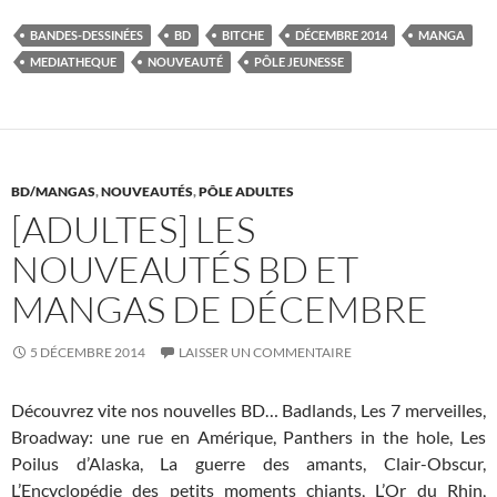
e
itt
er
m
ta
BANDES-DESSINÉES
BD
BITCHE
DÉCEMBRE 2014
MANGA
b
er
es
bl
g
MEDIATHEQUE
NOUVEAUTÉ
PÔLE JEUNESSE
o
t
r
er
o
k
BD/MANGAS
,
NOUVEAUTÉS
,
PÔLE ADULTES
[ADULTES] LES
NOUVEAUTÉS BD ET
MANGAS DE DÉCEMBRE
5 DÉCEMBRE 2014
LAISSER UN COMMENTAIRE
Découvrez vite nos nouvelles BD… Badlands, Les 7 merveilles,
Broadway: une rue en Amérique, Panthers in the hole, Les
Poilus d’Alaska, La guerre des amants, Clair-Obscur,
L’Encyclopédie des petits moments chiants, L’Or du Rhin,