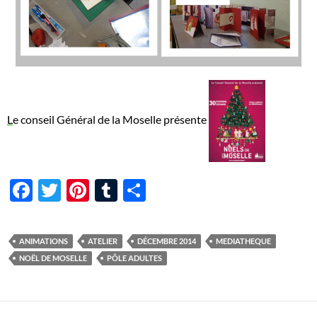
L
e conseil Général de la Moselle présente
F
T
Pi
T
P
ac
w
nt
u
ar
e
itt
er
m
ta
ANIMATIONS
ATELIER
DÉCEMBRE 2014
MEDIATHEQUE
b
er
es
bl
g
NOËL DE MOSELLE
PÔLE ADULTES
o
t
r
er
o