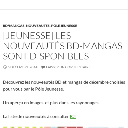
o
t
r
er
o
k
BD/MANGAS
,
NOUVEAUTÉS
,
PÔLE JEUNESSE
[JEUNESSE] LES
NOUVEAUTÉS BD-MANGAS
SONT DISPONIBLES
5 DÉCEMBRE 2014
LAISSER UN COMMENTAIRE
Découvrez les nouveautés BD et mangas de décembre choisies
pour vous par le Pôle Jeunesse.
Un aperçu en images, et plus dans les rayonnages…
La liste de nouveautés à consulter
ICI