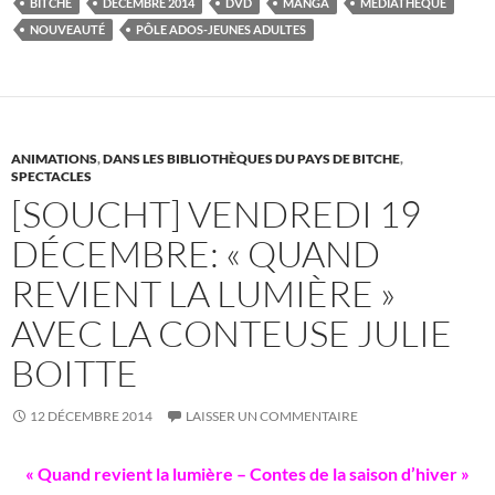
BITCHE
DÉCEMBRE 2014
DVD
MANGA
MEDIATHEQUE
b
er
es
bl
g
NOUVEAUTÉ
PÔLE ADOS-JEUNES ADULTES
o
t
r
er
o
k
ANIMATIONS
,
DANS LES BIBLIOTHÈQUES DU PAYS DE BITCHE
,
SPECTACLES
[SOUCHT] VENDREDI 19
DÉCEMBRE: « QUAND
REVIENT LA LUMIÈRE »
AVEC LA CONTEUSE JULIE
BOITTE
12 DÉCEMBRE 2014
LAISSER UN COMMENTAIRE
« Quand revient la lumière – Contes de la saison d’hiver »