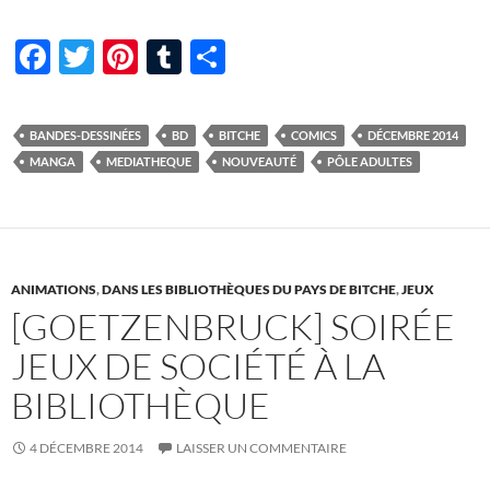
F
T
Pi
T
P
ac
w
nt
u
ar
e
itt
er
m
ta
BANDES-DESSINÉES
BD
BITCHE
COMICS
DÉCEMBRE 2014
b
er
es
bl
g
MANGA
MEDIATHEQUE
NOUVEAUTÉ
PÔLE ADULTES
o
t
r
er
o
k
ANIMATIONS
,
DANS LES BIBLIOTHÈQUES DU PAYS DE BITCHE
,
JEUX
[GOETZENBRUCK] SOIRÉE
JEUX DE SOCIÉTÉ À LA
BIBLIOTHÈQUE
4 DÉCEMBRE 2014
LAISSER UN COMMENTAIRE