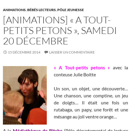
k
ANIMATIONS
,
BÉBÉS LECTEURS
,
PÔLE JEUNESSE
[ANIMATIONS] « A TOUT-
PETITS PETONS », SAMEDI
20 DÉCEMBRE
15 DÉCEMBRE 2014
LAISSER UN COMMENTAIRE
« A Tout-petits petons »
avec la
conteuse Julie Boitte
Un son, un objet, une découverte…
Une chanson, une comptine, un jeu
de doigts… Il était une fois un
rutabaga, un papy, une forêt et une
mésange au joli ventre orange…
A la
Médiathèque de Bitche
(Pôle départemental de lecture