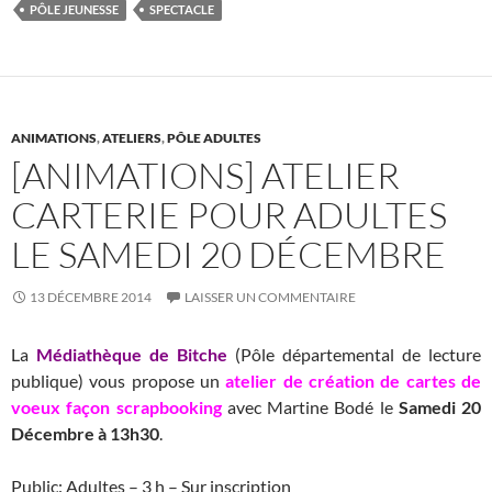
o
t
r
er
PÔLE JEUNESSE
SPECTACLE
o
k
ANIMATIONS
,
ATELIERS
,
PÔLE ADULTES
[ANIMATIONS] ATELIER
CARTERIE POUR ADULTES
LE SAMEDI 20 DÉCEMBRE
13 DÉCEMBRE 2014
LAISSER UN COMMENTAIRE
La
Médiathèque de Bitche
(Pôle départemental de lecture
publique) vous propose un
atelier de création de cartes de
voeux façon scrapbooking
avec Martine Bodé le
Samedi 20
Décembre à 13h30
.
Public: Adultes – 3 h – Sur inscription