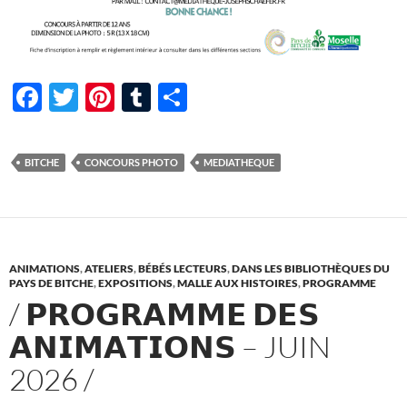
F
T
Pi
T
P
ac
w
nt
u
ar
e
itt
er
m
ta
BITCHE
CONCOURS PHOTO
MEDIATHEQUE
b
er
es
bl
g
o
t
r
er
o
k
ANIMATIONS
,
ATELIERS
,
BÉBÉS LECTEURS
,
DANS LES BIBLIOTHÈQUES DU
PAYS DE BITCHE
,
EXPOSITIONS
,
MALLE AUX HISTOIRES
,
PROGRAMME
/ 𝗣𝗥𝗢𝗚𝗥𝗔𝗠𝗠𝗘 𝗗𝗘𝗦
𝗔𝗡𝗜𝗠𝗔𝗧𝗜𝗢𝗡𝗦 – JUIN
2026 /