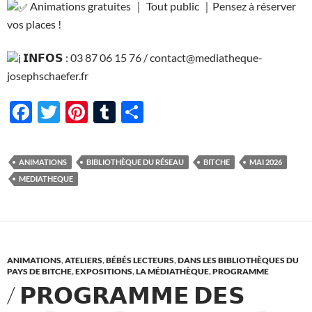
Animations gratuites ｜ Tout public ｜Pensez à réserver
vos places !
𝗜𝗡𝗙𝗢𝗦 : 03 87 06 15 76 / contact@mediatheque-
josephschaefer.fr
F
T
Pi
T
P
ac
w
nt
u
ar
e
itt
er
m
ta
ANIMATIONS
BIBLIOTHÈQUE DU RÉSEAU
BITCHE
MAI 2026
b
er
es
bl
g
MEDIATHEQUE
o
t
r
er
o
k
ANIMATIONS
,
ATELIERS
,
BÉBÉS LECTEURS
,
DANS LES BIBLIOTHÈQUES DU
PAYS DE BITCHE
,
EXPOSITIONS
,
LA MÉDIATHÈQUE
,
PROGRAMME
/ 𝗣𝗥𝗢𝗚𝗥𝗔𝗠𝗠𝗘 𝗗𝗘𝗦