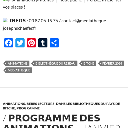
vos places !
𝗜𝗡𝗙𝗢𝗦 : 03 87 06 15 76 / contact@mediatheque-
josephschaefer.fr
F
T
Pi
T
P
ac
w
nt
u
ar
e
itt
er
m
ta
ANIMATIONS
BIBLIOTHÈQUE DU RÉSEAU
BITCHE
FÉVRIER 2026
b
er
es
bl
g
MEDIATHEQUE
o
t
r
er
o
k
ANIMATIONS
,
BÉBÉS LECTEURS
,
DANS LES BIBLIOTHÈQUES DU PAYS DE
BITCHE
,
PROGRAMME
/ 𝗣𝗥𝗢𝗚𝗥𝗔𝗠𝗠𝗘 𝗗𝗘𝗦