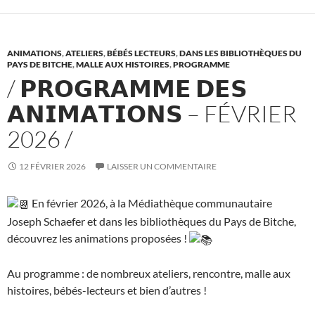
o
k
ANIMATIONS
,
ATELIERS
,
BÉBÉS LECTEURS
,
DANS LES BIBLIOTHÈQUES DU
PAYS DE BITCHE
,
MALLE AUX HISTOIRES
,
PROGRAMME
/ 𝗣𝗥𝗢𝗚𝗥𝗔𝗠𝗠𝗘 𝗗𝗘𝗦
𝗔𝗡𝗜𝗠𝗔𝗧𝗜𝗢𝗡𝗦 – FÉVRIER
2026 /
12 FÉVRIER 2026
LAISSER UN COMMENTAIRE
En février 2026, à la Médiathèque communautaire
Joseph Schaefer et dans les bibliothèques du Pays de Bitche,
découvrez les animations proposées !
Au programme : de nombreux ateliers, rencontre, malle aux
histoires, bébés-lecteurs et bien d’autres !