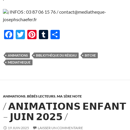
INFOS : 03 87 06 15 76 / contact@mediatheque-
josephschaefer.fr
F
T
Pi
T
P
ac
w
nt
u
ar
e
itt
er
m
ta
ANIMATIONS
BIBLIOTHÈQUE DU RÉSEAU
BITCHE
b
er
es
bl
g
MEDIATHEQUE
o
t
r
er
o
k
ANIMATIONS
,
BÉBÉS LECTEURS
,
MA 1ÈRE NOTE
/ 𝗔𝗡𝗜𝗠𝗔𝗧𝗜𝗢𝗡𝗦 𝗘𝗡𝗙𝗔𝗡𝗧
– 𝗝𝗨𝗜𝗡 𝟮𝟬𝟮𝟱 /
19 JUIN 2025
LAISSER UN COMMENTAIRE