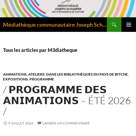
Aller
au
contenu
Recherche
Médiathèque communautaire Joseph Schaefer de Bitche – Pôle départemental de lecture publique
MENU
PRINCI
Tous les articles par M3diatheque
ANIMATIONS
,
ATELIERS
,
DANS LES BIBLIOTHÈQUES DU PAYS DE BITCHE
,
EXPOSITIONS
,
PROGRAMME
/ 𝗣𝗥𝗢𝗚𝗥𝗔𝗠𝗠𝗘 𝗗𝗘𝗦
𝗔𝗡𝗜𝗠𝗔𝗧𝗜𝗢𝗡𝗦 – ÉTÉ 2026
/
9 JUILLET 2026
LAISSER UN COMMENTAIRE