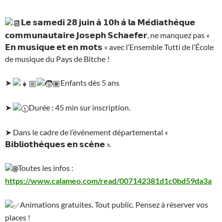
𝗟𝗲 𝘀𝗮𝗺𝗲𝗱𝗶 𝟮𝟴 𝗷𝘂𝗶𝗻 𝗮̀ 𝟭𝟬𝗵 𝗮̀ 𝗹𝗮 𝗠𝗲́𝗱𝗶𝗮𝘁𝗵𝗲̀𝗾𝘂𝗲
𝗰𝗼𝗺𝗺𝘂𝗻𝗮𝘂𝘁𝗮𝗶𝗿𝗲 𝗝𝗼𝘀𝗲𝗽𝗵 𝗦𝗰𝗵𝗮𝗲𝗳𝗲𝗿, ne manquez pas «
𝗘𝗻 𝗺𝘂𝘀𝗶𝗾𝘂𝗲 𝗲𝘁 𝗲𝗻 𝗺𝗼𝘁𝘀 » avec l’Ensemble Tutti de l’École
de musique du Pays de Bitche !
➤
Enfants dès 5 ans
➤
Durée : 45 min sur inscription.
➤ Dans le cadre de l’événement départemental «
𝗕𝗶𝗯𝗹𝗶𝗼𝘁𝗵𝗲̀𝗾𝘂𝗲𝘀 𝗲𝗻 𝘀𝗰𝗲̀𝗻𝗲 ».
Toutes les infos :
https://www.calameo.com/read/007142381d1c0bd59da3a
Animations gratuites. Tout public. Pensez à réserver vos
places !