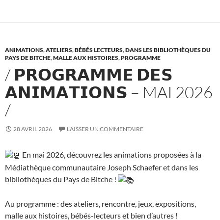
o
t
r
er
o
k
ANIMATIONS
,
ATELIERS
,
BÉBÉS LECTEURS
,
DANS LES BIBLIOTHÈQUES DU
PAYS DE BITCHE
,
MALLE AUX HISTOIRES
,
PROGRAMME
/ 𝗣𝗥𝗢𝗚𝗥𝗔𝗠𝗠𝗘 𝗗𝗘𝗦
𝗔𝗡𝗜𝗠𝗔𝗧𝗜𝗢𝗡𝗦 – MAI 2026
/
28 AVRIL 2026
LAISSER UN COMMENTAIRE
En mai 2026, découvrez les animations proposées à la
Médiathèque communautaire Joseph Schaefer et dans les
bibliothèques du Pays de Bitche !
Au programme : des ateliers, rencontre, jeux, expositions,
malle aux histoires, bébés-lecteurs et bien d’autres !