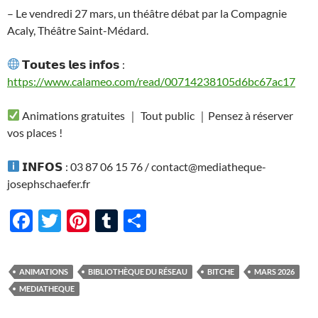
– Le vendredi 27 mars, un théâtre débat par la Compagnie
Acaly, Théâtre Saint-Médard.
𝗧𝗼𝘂𝘁𝗲𝘀 𝗹𝗲𝘀 𝗶𝗻𝗳𝗼𝘀 :
https://www.calameo.com/read/00714238105d6bc67ac17
Animations gratuites ｜ Tout public ｜Pensez à réserver
vos places !
𝗜𝗡𝗙𝗢𝗦 : 03 87 06 15 76 / contact@mediatheque-
josephschaefer.fr
F
T
Pi
T
P
ac
w
nt
u
ar
e
itt
er
m
ta
ANIMATIONS
BIBLIOTHÈQUE DU RÉSEAU
BITCHE
MARS 2026
b
er
es
bl
g
MEDIATHEQUE
o
t
r
er