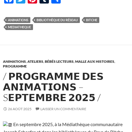
ac
w
nt
u
ar
e
itt
er
m
ta
ANIMATIONS
BIBLIOTHÈQUE DU RÉSEAU
BITCHE
b
er
es
bl
g
MEDIATHEQUE
o
t
r
er
o
k
ANIMATIONS
,
ATELIERS
,
BÉBÉS LECTEURS
,
MALLE AUX HISTOIRES
,
PROGRAMME
/ 𝗣𝗥𝗢𝗚𝗥𝗔𝗠𝗠𝗘 𝗗𝗘𝗦
𝗔𝗡𝗜𝗠𝗔𝗧𝗜𝗢𝗡𝗦 –
S𝗘𝗣𝗧𝗘𝗠𝗕𝗥𝗘 𝟮𝟬𝟮𝟱 /
26 AOÛT 2025
LAISSER UN COMMENTAIRE
En septembre 2025, à la Médiathèque communautaire
Joseph Schaefer et dans les bibliothèques du Pays de Bitche,