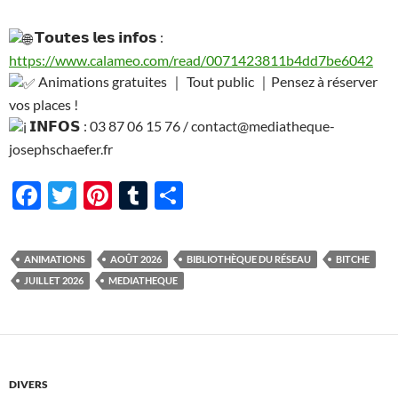
𝗧𝗼𝘂𝘁𝗲𝘀 𝗹𝗲𝘀 𝗶𝗻𝗳𝗼𝘀 :
https://www.calameo.com/read/0071423811b4dd7be6042
Animations gratuites ｜ Tout public ｜Pensez à réserver
vos places !
𝗜𝗡𝗙𝗢𝗦 : 03 87 06 15 76 / contact@mediatheque-
josephschaefer.fr
F
T
Pi
T
P
ac
w
nt
u
ar
e
itt
er
m
ta
ANIMATIONS
AOÛT 2026
BIBLIOTHÈQUE DU RÉSEAU
BITCHE
b
er
es
bl
g
JUILLET 2026
MEDIATHEQUE
o
t
r
er
o
k
DIVERS