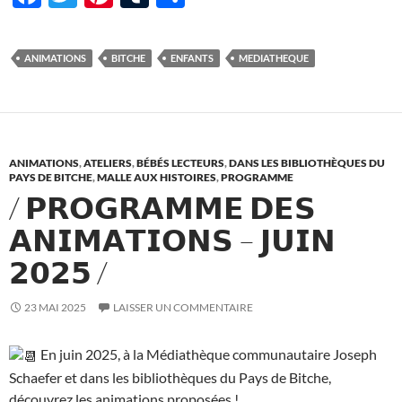
ac
w
nt
u
ar
e
itt
er
m
ta
ANIMATIONS
BITCHE
ENFANTS
MEDIATHEQUE
b
er
es
bl
g
o
t
r
er
o
k
ANIMATIONS
,
ATELIERS
,
BÉBÉS LECTEURS
,
DANS LES BIBLIOTHÈQUES DU
PAYS DE BITCHE
,
MALLE AUX HISTOIRES
,
PROGRAMME
/ 𝗣𝗥𝗢𝗚𝗥𝗔𝗠𝗠𝗘 𝗗𝗘𝗦
𝗔𝗡𝗜𝗠𝗔𝗧𝗜𝗢𝗡𝗦 – 𝗝𝗨𝗜𝗡
𝟮𝟬𝟮𝟱 /
23 MAI 2025
LAISSER UN COMMENTAIRE
En juin 2025, à la Médiathèque communautaire Joseph
Schaefer et d
ans les bibliothèques du Pays de Bitche,
découvrez les animations proposées !