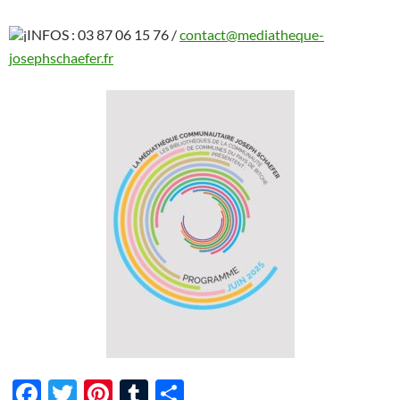
INFOS : 03 87 06 15 76 /
contact@mediatheque-
josephschaefer.fr
F
T
Pi
T
P