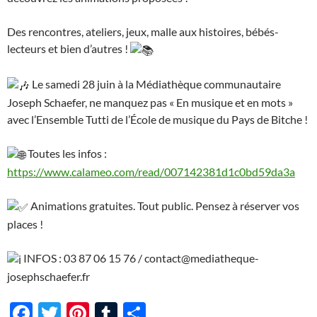
Des rencontres, ateliers, jeux, malle aux histoires, bébés-
lecteurs et bien d’autres !
Le samedi 28 juin à la Médiathèque communautaire
Joseph Schaefer, ne manquez pas « En musique et en mots »
avec l’Ensemble Tutti de l’École de musique du Pays de Bitche !
Toutes les infos :
https://www.calameo.com/read/007142381d1c0bd59da3a
Animations gratuites. Tout public. Pensez à réserver vos
places !
INFOS : 03 87 06 15 76 / contact@mediatheque-
josephschaefer.fr
F
T
Pi
T
P