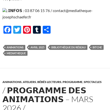
𝗜𝗡𝗙𝗢𝗦 : 03 87 06 15 76 / contact@mediatheque-
josephschaefer.fr
F
T
Pi
T
P
ac
w
nt
u
ar
e
itt
er
m
ta
ANIMATIONS
AVRIL 2025
BIBLIOTHÈQUE DU RÉSEAU
BITCHE
b
er
es
bl
g
MEDIATHEQUE
o
t
r
er
o
k
ANIMATIONS
,
ATELIERS
,
BÉBÉS LECTEURS
,
PROGRAMME
,
SPECTACLES
/ 𝗣𝗥𝗢𝗚𝗥𝗔𝗠𝗠𝗘 𝗗𝗘𝗦
𝗔𝗡𝗜𝗠𝗔𝗧𝗜𝗢𝗡𝗦 – MARS
2026 /