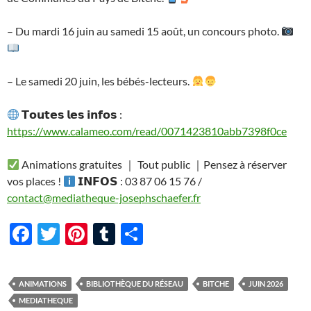
– Du mardi 16 juin au samedi 15 août, un concours photo.
– Le samedi 20 juin, les bébés-lecteurs.
𝗧𝗼𝘂𝘁𝗲𝘀 𝗹𝗲𝘀 𝗶𝗻𝗳𝗼𝘀 :
https://www.calameo.com/read/0071423810abb7398f0ce
Animations gratuites ｜ Tout public ｜Pensez à réserver
vos places !
𝗜𝗡𝗙𝗢𝗦 : 03 87 06 15 76 /
contact@mediatheque-josephschaefer.fr
F
T
Pi
T
P
ac
w
nt
u
ar
e
itt
er
m
ta
ANIMATIONS
BIBLIOTHÈQUE DU RÉSEAU
BITCHE
JUIN 2026
b
er
es
bl
g
MEDIATHEQUE