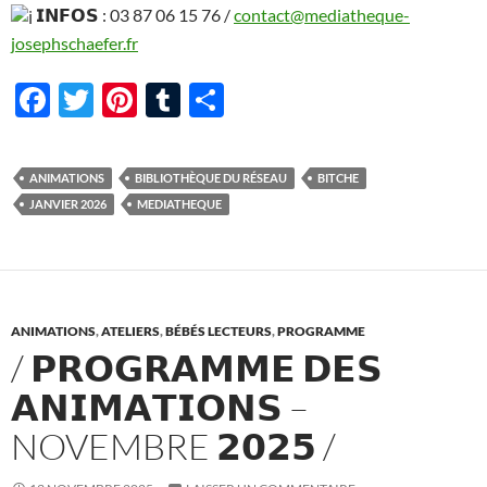
𝗜𝗡𝗙𝗢𝗦 : 03 87 06 15 76 /
contact@mediatheque-
josephschaefer.fr
F
T
Pi
T
P
ac
w
nt
u
ar
e
itt
er
m
ta
ANIMATIONS
BIBLIOTHÈQUE DU RÉSEAU
BITCHE
b
er
es
bl
g
JANVIER 2026
MEDIATHEQUE
o
t
r
er
o
k
ANIMATIONS
,
ATELIERS
,
BÉBÉS LECTEURS
,
PROGRAMME
/ 𝗣𝗥𝗢𝗚𝗥𝗔𝗠𝗠𝗘 𝗗𝗘𝗦
𝗔𝗡𝗜𝗠𝗔𝗧𝗜𝗢𝗡𝗦 –
NOVEMBRE 𝟮𝟬𝟮𝟱 /