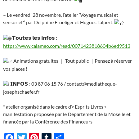
– Le vendredi 28 novembre, l’atelier ‘Voyage musical et
sensoriel*’ par Delphine Froeliger et Hugues Talpert.
𝗧𝗼𝘂𝘁𝗲𝘀 𝗹𝗲𝘀 𝗶𝗻𝗳𝗼𝘀 :
https://www.calameo.com/read/0071423818604b6ed9513
Animations gratuites ｜ Tout public ｜Pensez à réserver
vos places !
𝗜𝗡𝗙𝗢𝗦 : 03 87 06 15 76 / contact@mediatheque-
josephschaefer.fr
* atelier organisé dans le cadre d’« Esprits Livres »
manifestation proposée par le Département de la Moselle et
financée par la Conférence des Financeurs
F
T
Pi
T
P