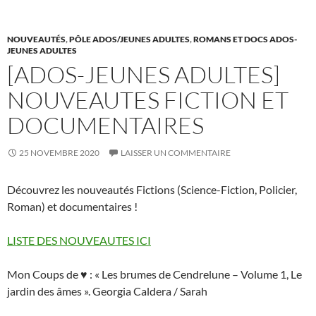
o
k
NOUVEAUTÉS
,
PÔLE ADOS/JEUNES ADULTES
,
ROMANS ET DOCS ADOS-
JEUNES ADULTES
[ADOS-JEUNES ADULTES]
NOUVEAUTES FICTION ET
DOCUMENTAIRES
25 NOVEMBRE 2020
LAISSER UN COMMENTAIRE
Découvrez les nouveautés Fictions (Science-Fiction, Policier,
Roman) et documentaires !
LISTE DES NOUVEAUTES ICI
Mon Coups de ♥ : « Les brumes de Cendrelune – Volume 1, Le
jardin des âmes ». Georgia Caldera / Sarah