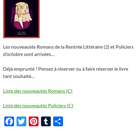
Les nouveautés Romans de la Rentrée Littéraire (2) et Policiers
d’octobre sont arrivées…
Déjà emprunté ? Pensez à réserver ou à faire réserver le livre
tant souhaité…
Liste des nouveautés Romans ICI
Liste des nouveautés Policiers ICI
F
T
Pi
T
P
ac
w
nt
u
ar