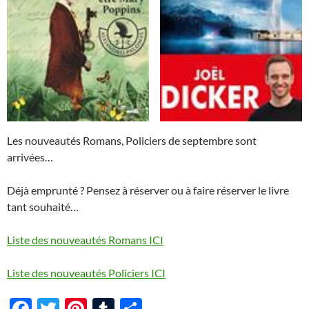
Les nouveautés Romans, Policiers de septembre sont
arrivées…
Déjà emprunté ? Pensez à réserver ou à faire réserver le livre
tant souhaité…
Liste des nouveautés Romans ICI
Liste des nouveautés Policiers ICI
F
T
Pi
T
P