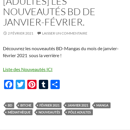
[ADULTES] LES
NOUVEAUTÉS BD DE
JANVIER-FÉVRIER.
2 FÉVRIER 2021
LAISSER UN COMMENTAIRE
Découvrez les nouveautés BD-Mangas du mois de janvier-
février 2021 sous la verrière !
Liste des Nouveautés ICI
F
T
Pi
T
P
ac
w
nt
u
ar
e
itt
er
m
ta
BD
BITCHE
FÉVRIER 2021
JANVIER 2021
MANGA
b
er
es
bl
g
MÉDIATHÈQUE
NOUVEAUTÉS
PÔLE ADULTES
o
t
r
er