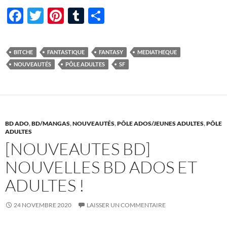
F
T
Pi
T
P
ac
w
nt
u
ar
e
itt
er
m
ta
BITCHE
FANTASTIQUE
FANTASY
MEDIATHEQUE
b
er
es
bl
g
NOUVEAUTÉS
PÔLE ADULTES
SF
o
t
r
er
o
k
BD ADO
,
BD/MANGAS
,
NOUVEAUTÉS
,
PÔLE ADOS/JEUNES ADULTES
,
PÔLE
ADULTES
[NOUVEAUTES BD]
NOUVELLES BD ADOS ET
ADULTES !
24 NOVEMBRE 2020
LAISSER UN COMMENTAIRE