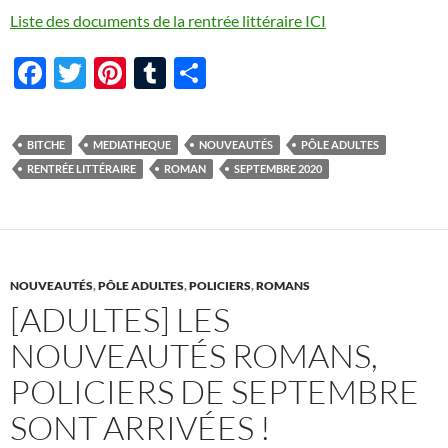
Liste des documents de la rentrée littéraire ICI
F
T
Pi
T
P
ac
w
nt
u
ar
e
itt
er
m
ta
BITCHE
MEDIATHEQUE
NOUVEAUTÉS
PÔLE ADULTES
b
er
es
bl
g
RENTRÉE LITTÉRAIRE
ROMAN
SEPTEMBRE 2020
o
t
r
er
o
k
NOUVEAUTÉS
,
PÔLE ADULTES
,
POLICIERS
,
ROMANS
[ADULTES] LES
NOUVEAUTÉS ROMANS,
POLICIERS DE SEPTEMBRE
SONT ARRIVÉES !