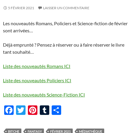
5 FÉVRIER 2021
LAISSER UN COMMENTAIRE
Les nouveautés Romans, Policiers et Science-fiction de février
sont arrivées…
Déjà emprunté ? Pensez à réserver ou à faire réserver le livre
tant souhaité…
Liste des nouveautés Romans ICI
Liste des nouveautés Policiers ICI
Liste des nouveautés Science-Fiction ICI
F
T
Pi
T
P
ac
w
nt
u
ar
e
itt
er
m
ta
BITCHE
FANTASY
FÉVRIER 2021
MÉDIATHÈQUE