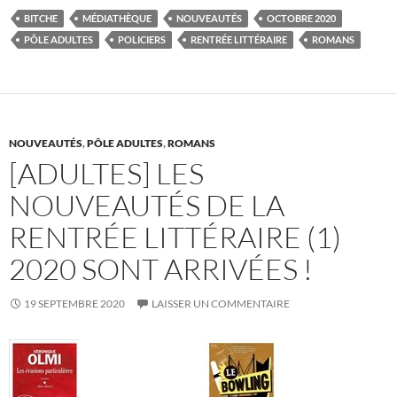
e
itt
er
m
ta
BITCHE
MÉDIATHÈQUE
NOUVEAUTÉS
OCTOBRE 2020
b
er
es
bl
g
PÔLE ADULTES
POLICIERS
RENTRÉE LITTÉRAIRE
ROMANS
o
t
r
er
o
k
NOUVEAUTÉS
,
PÔLE ADULTES
,
ROMANS
[ADULTES] LES
NOUVEAUTÉS DE LA
RENTRÉE LITTÉRAIRE (1)
2020 SONT ARRIVÉES !
19 SEPTEMBRE 2020
LAISSER UN COMMENTAIRE