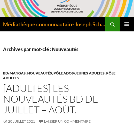
Aller
au
contenu
Recherche
Médiathèque communautaire Joseph Schaefer de Bitche – Pôle départemental de lecture publique
MENU
PRINCI
Archives par mot-clé : Nouveautés
BD/MANGAS
,
NOUVEAUTÉS
,
PÔLE ADOS/JEUNES ADULTES
,
PÔLE
ADULTES
[ADULTES] LES
NOUVEAUTÉS BD DE
JUILLET – AOÛT.
20 JUILLET 2021
LAISSER UN COMMENTAIRE