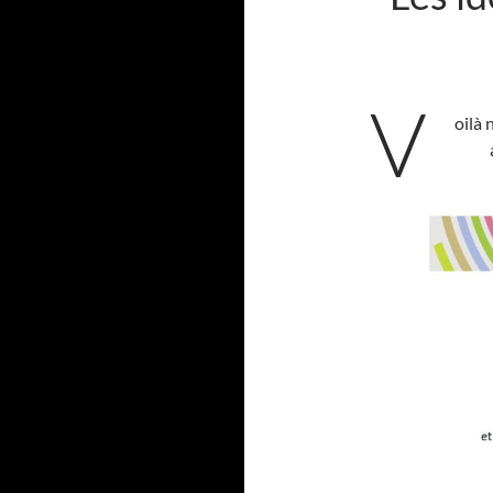
V
oilà 