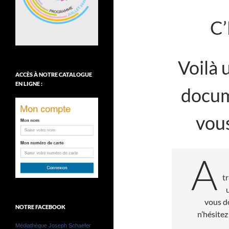
C
Voilà 
ACCÈS À NOTRE CATALOGUE
EN LIGNE :
docum
vous
A
t
vous do
NOTRE FACEBOOK
n’hésitez
Médiathèque Joseph Schaefer