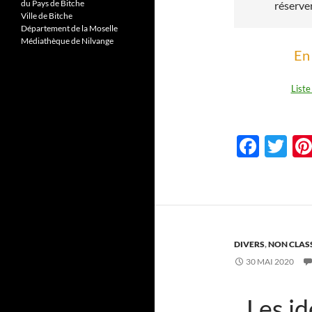
du Pays de Bitche
réserve
Ville de Bitche
Département de la Moselle
Médiathèque de Nilvange
En 
Liste
F
T
ac
w
e
itt
b
er
o
DIVERS
,
NON CLAS
o
30 MAI 2020
k
Les i