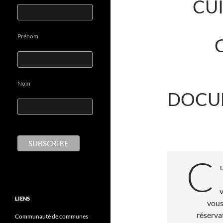
CUI
Prénom
C’e
Nom
DOCUM
C
v
LIENS
vous
réservat
Communauté de communes