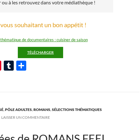
r ou à les retrouvez dans votre médiathèque !
vous souhaitant un bon appétit !
 thématique de documentaires : cuisiner de saison
TÉLÉCHARGER
Pi
T
P
nt
u
ar
er
m
ta
es
bl
g
t
r
er
SÉ
,
PÔLE ADULTES
,
ROMANS
,
SÉLECTIONS THÉMATIQUES
LAISSER UN COMMENTAIRE
dées de ROMANS FEEL