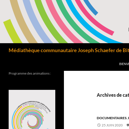
Aller
au
contenu
Recherche
Médiathèque communautaire Joseph Schaefer de Bitc
BIENV
Programme des animations :
Archives de cat
DOCUMENTAIRES
,
25 JUIN 2020