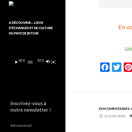
A DÉCOUVRIR… LIEUX
En vo
D’ÉCHANGES ET DE CULTURE
DU PAYS DE BITCHE
Lecteur
List
vidéo
00:00
02:37
F
T
ac
w
e
itt
b
er
o
Inscrivez-vous à
DOCUMENTAIRES
,
notre newsletter !
o
13 JUIN 2020
k
Adresse email