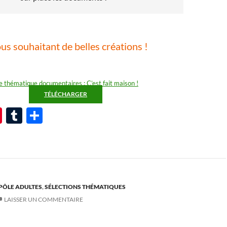
us souhaitant de belles créations !
e thématique documentaires : C’est fait maison !
TÉLÉCHARGER
Pi
T
P
nt
u
ar
er
m
ta
es
bl
g
t
r
er
PÔLE ADULTES
,
SÉLECTIONS THÉMATIQUES
LAISSER UN COMMENTAIRE