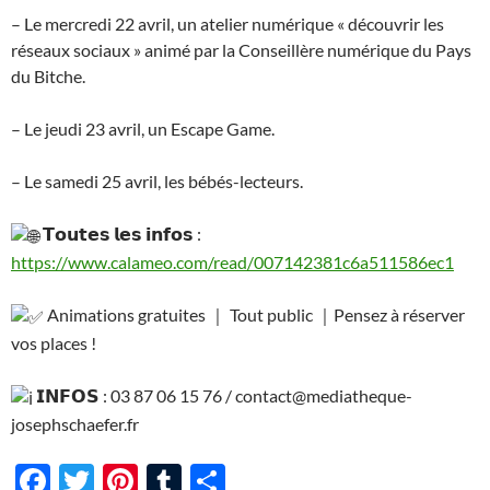
– Le mercredi 22 avril, un atelier numérique « découvrir les
réseaux sociaux » animé par la Conseillère numérique du Pays
du Bitche.
– Le jeudi 23 avril, un Escape Game.
– Le samedi 25 avril, les bébés-lecteurs.
𝗧𝗼𝘂𝘁𝗲𝘀 𝗹𝗲𝘀 𝗶𝗻𝗳𝗼𝘀 :
https://www.calameo.com/read/007142381c6a511586ec1
Animations gratuites ｜ Tout public ｜Pensez à réserver
vos places !
𝗜𝗡𝗙𝗢𝗦 : 03 87 06 15 76 / contact@mediatheque-
josephschaefer.fr
F
T
Pi
T
P