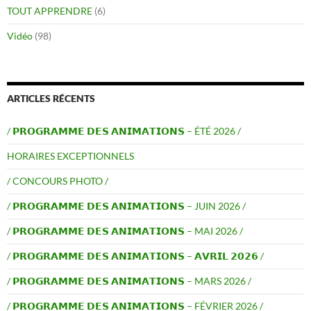
TOUT APPRENDRE
(6)
Vidéo
(98)
ARTICLES RÉCENTS
/ 𝗣𝗥𝗢𝗚𝗥𝗔𝗠𝗠𝗘 𝗗𝗘𝗦 𝗔𝗡𝗜𝗠𝗔𝗧𝗜𝗢𝗡𝗦 – ÉTÉ 2026 /
HORAIRES EXCEPTIONNELS
/ CONCOURS PHOTO /
/ 𝗣𝗥𝗢𝗚𝗥𝗔𝗠𝗠𝗘 𝗗𝗘𝗦 𝗔𝗡𝗜𝗠𝗔𝗧𝗜𝗢𝗡𝗦 – JUIN 2026 /
/ 𝗣𝗥𝗢𝗚𝗥𝗔𝗠𝗠𝗘 𝗗𝗘𝗦 𝗔𝗡𝗜𝗠𝗔𝗧𝗜𝗢𝗡𝗦 – MAI 2026 /
/ 𝗣𝗥𝗢𝗚𝗥𝗔𝗠𝗠𝗘 𝗗𝗘𝗦 𝗔𝗡𝗜𝗠𝗔𝗧𝗜𝗢𝗡𝗦 – 𝗔𝗩𝗥𝗜𝗟 𝟮𝟬𝟮𝟲 /
/ 𝗣𝗥𝗢𝗚𝗥𝗔𝗠𝗠𝗘 𝗗𝗘𝗦 𝗔𝗡𝗜𝗠𝗔𝗧𝗜𝗢𝗡𝗦 – MARS 2026 /
/ 𝗣𝗥𝗢𝗚𝗥𝗔𝗠𝗠𝗘 𝗗𝗘𝗦 𝗔𝗡𝗜𝗠𝗔𝗧𝗜𝗢𝗡𝗦 – FÉVRIER 2026 /