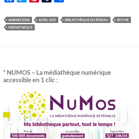
ac
w
nt
u
ar
e
itt
er
m
ta
ANIMATIONS
AVRIL 2025
BIBLIOTHÈQUE DU RÉSEAU
BITCHE
b
er
es
bl
g
MEDIATHEQUE
o
t
r
er
o
k
* NUMOS – La médiathèque numérique
accessible en 1 clic :