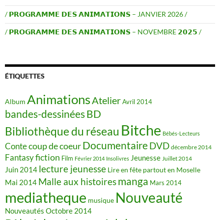
/ 𝗣𝗥𝗢𝗚𝗥𝗔𝗠𝗠𝗘 𝗗𝗘𝗦 𝗔𝗡𝗜𝗠𝗔𝗧𝗜𝗢𝗡𝗦 – JANVIER 2026 /
/ 𝗣𝗥𝗢𝗚𝗥𝗔𝗠𝗠𝗘 𝗗𝗘𝗦 𝗔𝗡𝗜𝗠𝗔𝗧𝗜𝗢𝗡𝗦 – NOVEMBRE 𝟮𝟬𝟮𝟱 /
ÉTIQUETTES
Animations
Atelier
Album
Avril 2014
BD
bandes-dessinées
Bitche
Bibliothèque du réseau
Bébés-Lecteurs
Documentaire
DVD
coup de coeur
Conte
décembre 2014
fiction
Fantasy
Jeunesse
Film
Juillet 2014
Février 2014
Insolivres
lecture jeunesse
Juin 2014
Lire en fête partout en Moselle
manga
Malle aux histoires
Mai 2014
Mars 2014
mediatheque
Nouveauté
musique
Nouveautés
Octobre 2014