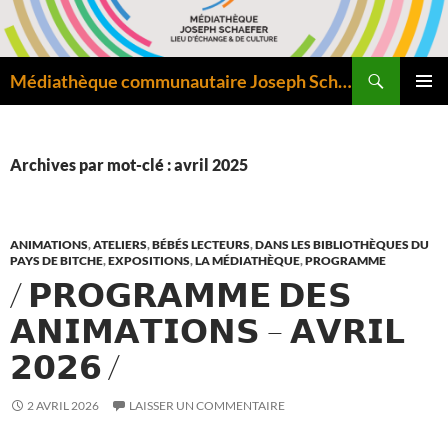
Aller
au
contenu
Recherche
Médiathèque communautaire Joseph Schaefer de Bitche – Pôle départemental de lecture publique
MENU
PRINCI
Archives par mot-clé : avril 2025
ANIMATIONS
,
ATELIERS
,
BÉBÉS LECTEURS
,
DANS LES BIBLIOTHÈQUES DU
PAYS DE BITCHE
,
EXPOSITIONS
,
LA MÉDIATHÈQUE
,
PROGRAMME
/ 𝗣𝗥𝗢𝗚𝗥𝗔𝗠𝗠𝗘 𝗗𝗘𝗦
𝗔𝗡𝗜𝗠𝗔𝗧𝗜𝗢𝗡𝗦 – 𝗔𝗩𝗥𝗜𝗟
𝟮𝟬𝟮𝟲 /
2 AVRIL 2026
LAISSER UN COMMENTAIRE