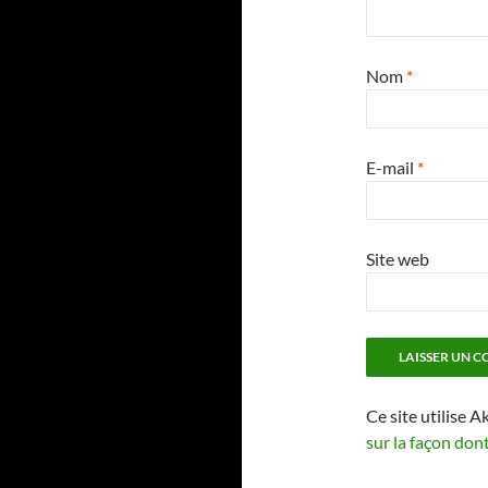
Nom
*
E-mail
*
Site web
Ce site utilise A
sur la façon don