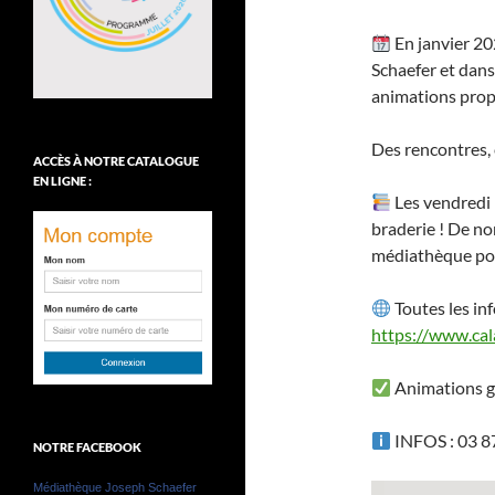
En janvier 2
Schaefer et dans
animations prop
Des rencontres, e
ACCÈS À NOTRE CATALOGUE
EN LIGNE :
Les vendredi 
braderie ! De no
médiathèque pour
Toutes les inf
https://www.c
Animations gr
INFOS : 03 8
NOTRE FACEBOOK
Médiathèque Joseph Schaefer