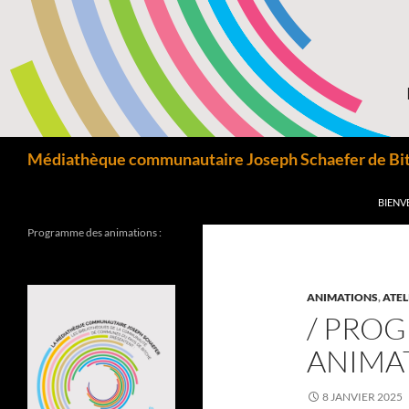
Aller
au
contenu
Recherche
Médiathèque communautaire Joseph Schaefer de Bitc
BIENV
Programme des animations :
ANIMATIONS
,
ATEL
/ PRO
ANIMAT
8 JANVIER 2025