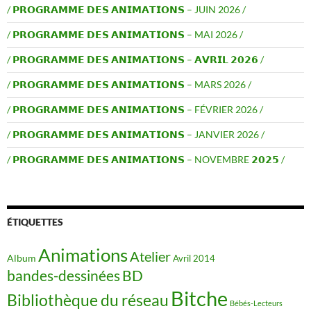
/ 𝗣𝗥𝗢𝗚𝗥𝗔𝗠𝗠𝗘 𝗗𝗘𝗦 𝗔𝗡𝗜𝗠𝗔𝗧𝗜𝗢𝗡𝗦 – JUIN 2026 /
/ 𝗣𝗥𝗢𝗚𝗥𝗔𝗠𝗠𝗘 𝗗𝗘𝗦 𝗔𝗡𝗜𝗠𝗔𝗧𝗜𝗢𝗡𝗦 – MAI 2026 /
/ 𝗣𝗥𝗢𝗚𝗥𝗔𝗠𝗠𝗘 𝗗𝗘𝗦 𝗔𝗡𝗜𝗠𝗔𝗧𝗜𝗢𝗡𝗦 – 𝗔𝗩𝗥𝗜𝗟 𝟮𝟬𝟮𝟲 /
/ 𝗣𝗥𝗢𝗚𝗥𝗔𝗠𝗠𝗘 𝗗𝗘𝗦 𝗔𝗡𝗜𝗠𝗔𝗧𝗜𝗢𝗡𝗦 – MARS 2026 /
/ 𝗣𝗥𝗢𝗚𝗥𝗔𝗠𝗠𝗘 𝗗𝗘𝗦 𝗔𝗡𝗜𝗠𝗔𝗧𝗜𝗢𝗡𝗦 – FÉVRIER 2026 /
/ 𝗣𝗥𝗢𝗚𝗥𝗔𝗠𝗠𝗘 𝗗𝗘𝗦 𝗔𝗡𝗜𝗠𝗔𝗧𝗜𝗢𝗡𝗦 – JANVIER 2026 /
/ 𝗣𝗥𝗢𝗚𝗥𝗔𝗠𝗠𝗘 𝗗𝗘𝗦 𝗔𝗡𝗜𝗠𝗔𝗧𝗜𝗢𝗡𝗦 – NOVEMBRE 𝟮𝟬𝟮𝟱 /
ÉTIQUETTES
Animations
Atelier
Album
Avril 2014
BD
bandes-dessinées
Bitche
Bibliothèque du réseau
Bébés-Lecteurs