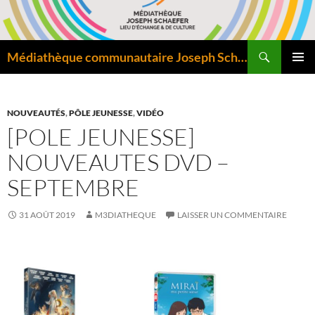
Aller
au
contenu
Recherche
Médiathèque communautaire Joseph Schaefer de Bitche – Pôle départemental de lecture publique
MENU
PRINCI
NOUVEAUTÉS
,
PÔLE JEUNESSE
,
VIDÉO
[POLE JEUNESSE]
NOUVEAUTES DVD –
SEPTEMBRE
31 AOÛT 2019
M3DIATHEQUE
LAISSER UN COMMENTAIRE