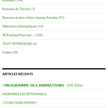
Romans
(146)
Romans du Terroir
(1)
Romans et docs Ados-Jeunes Adultes
(92)
Sélections thématiques
(44)
SF/Fantasy/Horreur…
(106)
TOUT APPRENDRE
(6)
Vidéo
(98)
ARTICLES RÉCENTS
/ 𝗣𝗥𝗢𝗚𝗥𝗔𝗠𝗠𝗘 𝗗𝗘𝗦 𝗔𝗡𝗜𝗠𝗔𝗧𝗜𝗢𝗡𝗦 – ÉTÉ 2026 /
HORAIRES EXCEPTIONNELS
/ CONCOURS PHOTO /