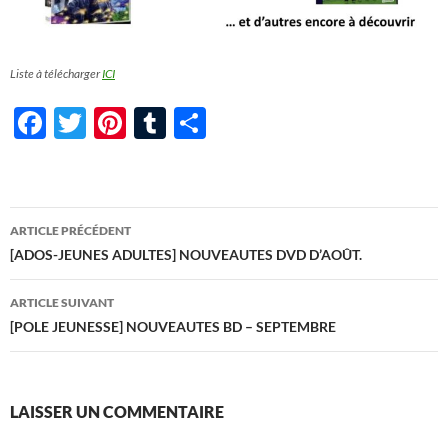
Liste à télécharger
ICI
F
T
Pi
T
P
ac
w
nt
u
ar
e
itt
er
m
ta
b
er
es
bl
g
Navigation
ARTICLE PRÉCÉDENT
o
t
r
er
des
[ADOS-JEUNES ADULTES] NOUVEAUTES DVD D’AOÛT.
o
articles
ARTICLE SUIVANT
k
[POLE JEUNESSE] NOUVEAUTES BD – SEPTEMBRE
LAISSER UN COMMENTAIRE