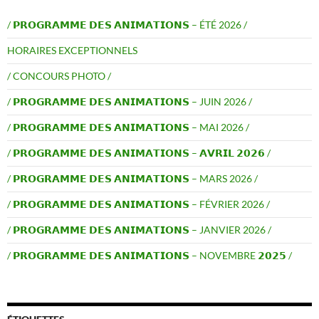
/ 𝗣𝗥𝗢𝗚𝗥𝗔𝗠𝗠𝗘 𝗗𝗘𝗦 𝗔𝗡𝗜𝗠𝗔𝗧𝗜𝗢𝗡𝗦 – ÉTÉ 2026 /
HORAIRES EXCEPTIONNELS
/ CONCOURS PHOTO /
/ 𝗣𝗥𝗢𝗚𝗥𝗔𝗠𝗠𝗘 𝗗𝗘𝗦 𝗔𝗡𝗜𝗠𝗔𝗧𝗜𝗢𝗡𝗦 – JUIN 2026 /
/ 𝗣𝗥𝗢𝗚𝗥𝗔𝗠𝗠𝗘 𝗗𝗘𝗦 𝗔𝗡𝗜𝗠𝗔𝗧𝗜𝗢𝗡𝗦 – MAI 2026 /
/ 𝗣𝗥𝗢𝗚𝗥𝗔𝗠𝗠𝗘 𝗗𝗘𝗦 𝗔𝗡𝗜𝗠𝗔𝗧𝗜𝗢𝗡𝗦 – 𝗔𝗩𝗥𝗜𝗟 𝟮𝟬𝟮𝟲 /
/ 𝗣𝗥𝗢𝗚𝗥𝗔𝗠𝗠𝗘 𝗗𝗘𝗦 𝗔𝗡𝗜𝗠𝗔𝗧𝗜𝗢𝗡𝗦 – MARS 2026 /
/ 𝗣𝗥𝗢𝗚𝗥𝗔𝗠𝗠𝗘 𝗗𝗘𝗦 𝗔𝗡𝗜𝗠𝗔𝗧𝗜𝗢𝗡𝗦 – FÉVRIER 2026 /
/ 𝗣𝗥𝗢𝗚𝗥𝗔𝗠𝗠𝗘 𝗗𝗘𝗦 𝗔𝗡𝗜𝗠𝗔𝗧𝗜𝗢𝗡𝗦 – JANVIER 2026 /
/ 𝗣𝗥𝗢𝗚𝗥𝗔𝗠𝗠𝗘 𝗗𝗘𝗦 𝗔𝗡𝗜𝗠𝗔𝗧𝗜𝗢𝗡𝗦 – NOVEMBRE 𝟮𝟬𝟮𝟱 /