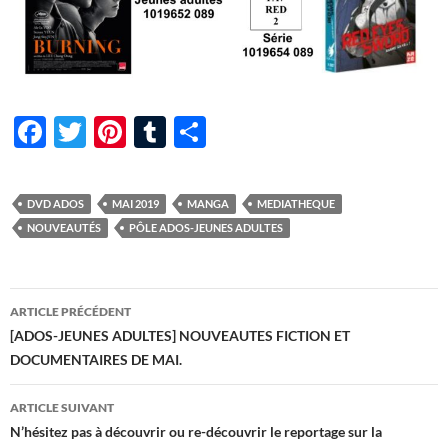
F
T
Pi
T
P
ac
w
nt
u
ar
e
itt
er
m
ta
DVD ADOS
MAI 2019
MANGA
MEDIATHEQUE
b
er
es
bl
g
NOUVEAUTÉS
PÔLE ADOS-JEUNES ADULTES
o
t
r
er
o
Navigation
ARTICLE PRÉCÉDENT
k
des
[ADOS-JEUNES ADULTES] NOUVEAUTES FICTION ET
DOCUMENTAIRES DE MAI.
articles
ARTICLE SUIVANT
N’hésitez pas à découvrir ou re-découvrir le reportage sur la