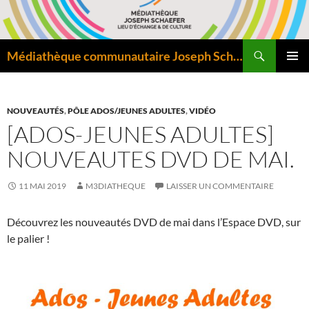
Aller
au
contenu
Recherche
Médiathèque communautaire Joseph Schaefer de Bitche – Pôle départemental de lecture publique
MENU
PRINCI
NOUVEAUTÉS
,
PÔLE ADOS/JEUNES ADULTES
,
VIDÉO
[ADOS-JEUNES ADULTES]
NOUVEAUTES DVD DE MAI.
11 MAI 2019
M3DIATHEQUE
LAISSER UN COMMENTAIRE
Découvrez les nouveautés DVD de mai dans l’Espace DVD, sur
le palier !