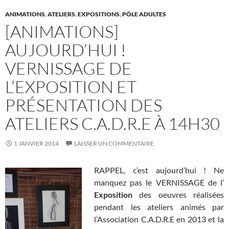
k
ANIMATIONS
,
ATELIERS
,
EXPOSITIONS
,
PÔLE ADULTES
[ANIMATIONS]
AUJOURD’HUI !
VERNISSAGE DE
L’EXPOSITION ET
PRÉSENTATION DES
ATELIERS C.A.D.R.E À 14H30
1 JANVIER 2014
LAISSER UN COMMENTAIRE
RAPPEL, c’est aujourd’hui ! Ne
manquez pas le VERNISSAGE de l’
Exposition
des oeuvres réalisées
pendant les ateliers animés par
l’Association C.A.D.R.E en 2013 et la