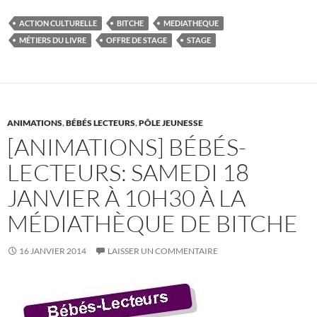
e
itt
er
m
ta
ACTION CULTURELLE
BITCHE
MEDIATHEQUE
b
er
es
bl
g
MÉTIERS DU LIVRE
OFFRE DE STAGE
STAGE
o
t
r
er
o
k
ANIMATIONS
,
BÉBÉS LECTEURS
,
PÔLE JEUNESSE
[ANIMATIONS] BÉBÉS-
LECTEURS: SAMEDI 18
JANVIER À 10H30 À LA
MÉDIATHÈQUE DE BITCHE
16 JANVIER 2014
LAISSER UN COMMENTAIRE