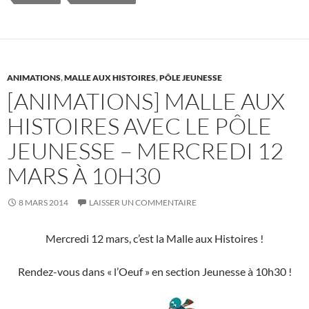
o
t
r
er
o
k
ANIMATIONS
,
MALLE AUX HISTOIRES
,
PÔLE JEUNESSE
[ANIMATIONS] MALLE AUX
HISTOIRES AVEC LE PÔLE
JEUNESSE – MERCREDI 12
MARS À 10H30
8 MARS 2014
LAISSER UN COMMENTAIRE
Mercredi 12 mars, c’est la Malle aux Histoires !
Rendez-vous dans « l’Oeuf » en section Jeunesse à 10h30 !