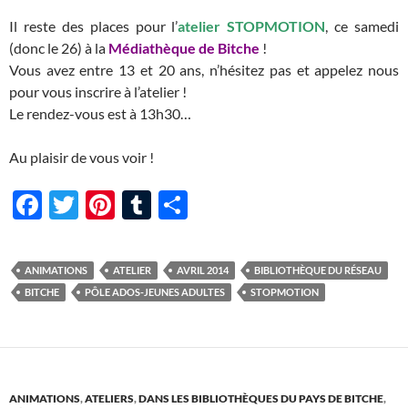
Il reste des places pour l’
atelier STOPMOTION
, ce samedi
(donc le 26) à la
Médiathèque de Bitche
!
Vous avez entre 13 et 20 ans, n’hésitez pas et appelez nous
pour vous inscrire à l’atelier !
Le rendez-vous est à 13h30…
Au plaisir de vous voir !
F
T
Pi
T
P
ac
w
nt
u
ar
e
itt
er
m
ta
ANIMATIONS
ATELIER
AVRIL 2014
BIBLIOTHÈQUE DU RÉSEAU
b
er
es
bl
g
BITCHE
PÔLE ADOS-JEUNES ADULTES
STOPMOTION
o
t
r
er
o
k
ANIMATIONS
,
ATELIERS
,
DANS LES BIBLIOTHÈQUES DU PAYS DE BITCHE
,