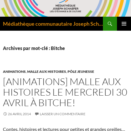
Aller
au
contenu
Recherche
Médiathèque communautaire Joseph Schaefer de Bitche – Pôle départemental de lecture publique
MENU
PRINCI
Archives par mot-clé : Bitche
ANIMATIONS
,
MALLE AUX HISTOIRES
,
PÔLE JEUNESSE
[ANIMATIONS] MALLE AUX
HISTOIRES LE MERCREDI 30
AVRIL À BITCHE!
26 AVRIL 2014
LAISSER UN COMMENTAIRE
Contes, histoires et lectures pour petites et grandes oreilles…