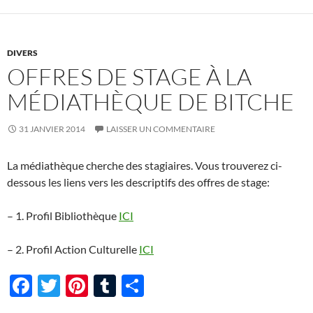
o
k
DIVERS
OFFRES DE STAGE À LA
MÉDIATHÈQUE DE BITCHE
31 JANVIER 2014
LAISSER UN COMMENTAIRE
La médiathèque cherche des stagiaires. Vous trouverez ci-
dessous les liens vers les descriptifs des offres de stage:
– 1. Profil Bibliothèque
ICI
– 2. Profil Action Culturelle
ICI
F
T
Pi
T
P
ac
w
nt
u
ar