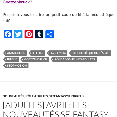
Goetzenbruck
!
Pensez à vous inscrire, un petit coup de fil à la médiathèque
suffit…
F
T
Pi
T
P
ac
w
nt
u
ar
e
itt
er
m
ta
ANIMATIONS
ATELIER
AVRIL 2014
BIBLIOTHÈQUE DU RÉSEAU
b
er
es
bl
g
BITCHE
GOETZENBRUCK
PÔLE ADOS-JEUNES ADULTES
o
t
r
er
STOPMOTION
o
k
NOUVEAUTÉS
,
PÔLE ADULTES
,
SF/FANTASY/HORREUR...
[ADULTES] AVRIL: LES
NOUVEAUTÉS SF, FANTASY,