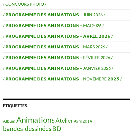
/ CONCOURS PHOTO /
/ 𝗣𝗥𝗢𝗚𝗥𝗔𝗠𝗠𝗘 𝗗𝗘𝗦 𝗔𝗡𝗜𝗠𝗔𝗧𝗜𝗢𝗡𝗦 – JUIN 2026 /
/ 𝗣𝗥𝗢𝗚𝗥𝗔𝗠𝗠𝗘 𝗗𝗘𝗦 𝗔𝗡𝗜𝗠𝗔𝗧𝗜𝗢𝗡𝗦 – MAI 2026 /
/ 𝗣𝗥𝗢𝗚𝗥𝗔𝗠𝗠𝗘 𝗗𝗘𝗦 𝗔𝗡𝗜𝗠𝗔𝗧𝗜𝗢𝗡𝗦 – 𝗔𝗩𝗥𝗜𝗟 𝟮𝟬𝟮𝟲 /
/ 𝗣𝗥𝗢𝗚𝗥𝗔𝗠𝗠𝗘 𝗗𝗘𝗦 𝗔𝗡𝗜𝗠𝗔𝗧𝗜𝗢𝗡𝗦 – MARS 2026 /
/ 𝗣𝗥𝗢𝗚𝗥𝗔𝗠𝗠𝗘 𝗗𝗘𝗦 𝗔𝗡𝗜𝗠𝗔𝗧𝗜𝗢𝗡𝗦 – FÉVRIER 2026 /
/ 𝗣𝗥𝗢𝗚𝗥𝗔𝗠𝗠𝗘 𝗗𝗘𝗦 𝗔𝗡𝗜𝗠𝗔𝗧𝗜𝗢𝗡𝗦 – JANVIER 2026 /
/ 𝗣𝗥𝗢𝗚𝗥𝗔𝗠𝗠𝗘 𝗗𝗘𝗦 𝗔𝗡𝗜𝗠𝗔𝗧𝗜𝗢𝗡𝗦 – NOVEMBRE 𝟮𝟬𝟮𝟱 /
ÉTIQUETTES
Animations
Atelier
Album
Avril 2014
BD
bandes-dessinées