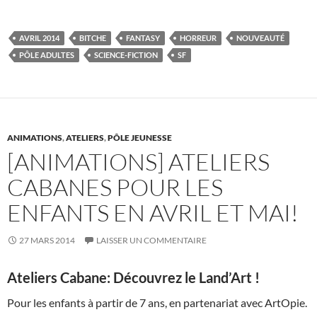
ac
w
nt
u
ar
e
itt
er
m
ta
AVRIL 2014
BITCHE
FANTASY
HORREUR
NOUVEAUTÉ
b
er
es
bl
g
PÔLE ADULTES
SCIENCE-FICTION
SF
o
t
r
er
o
k
ANIMATIONS
,
ATELIERS
,
PÔLE JEUNESSE
[ANIMATIONS] ATELIERS
CABANES POUR LES
ENFANTS EN AVRIL ET MAI!
27 MARS 2014
LAISSER UN COMMENTAIRE
Ateliers Cabane: Découvrez le Land’Art !
Pour les enfants à partir de 7 ans, en partenariat avec ArtOpie.