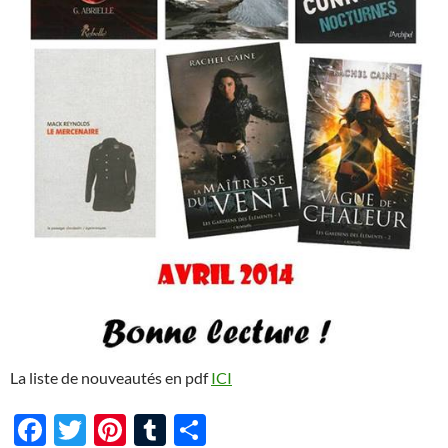
La liste de nouveautés en pdf
ICI
F
T
Pi
T
P