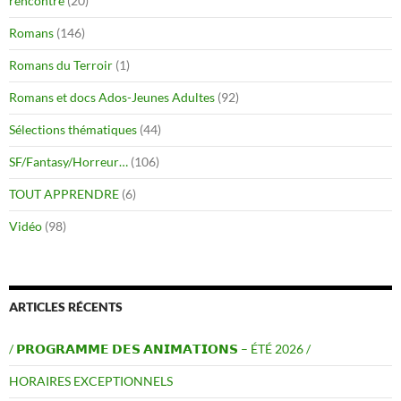
rencontre
(20)
Romans
(146)
Romans du Terroir
(1)
Romans et docs Ados-Jeunes Adultes
(92)
Sélections thématiques
(44)
SF/Fantasy/Horreur…
(106)
TOUT APPRENDRE
(6)
Vidéo
(98)
ARTICLES RÉCENTS
/ 𝗣𝗥𝗢𝗚𝗥𝗔𝗠𝗠𝗘 𝗗𝗘𝗦 𝗔𝗡𝗜𝗠𝗔𝗧𝗜𝗢𝗡𝗦 – ÉTÉ 2026 /
HORAIRES EXCEPTIONNELS