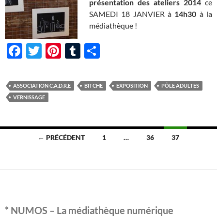
présentation des ateliers 2014
ce
SAMEDI 18 JANVIER à
14h30
à la
médiathèque !
F
T
Pi
T
P
ac
w
nt
u
ar
e
itt
er
m
ta
ASSOCIATION C.A.D.R.E
BITCHE
EXPOSITION
PÔLE ADULTES
b
er
es
bl
g
VERNISSAGE
o
t
r
er
o
Navigation
← PRÉCÉDENT
1
…
36
37
k
des
articles
* NUMOS – La médiathèque numérique