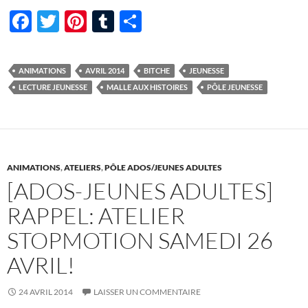
F
T
Pi
T
P
ac
w
nt
u
ar
e
itt
er
m
ta
ANIMATIONS
AVRIL 2014
BITCHE
JEUNESSE
b
er
es
bl
g
LECTURE JEUNESSE
MALLE AUX HISTOIRES
PÔLE JEUNESSE
o
t
r
er
o
k
ANIMATIONS
,
ATELIERS
,
PÔLE ADOS/JEUNES ADULTES
[ADOS-JEUNES ADULTES]
RAPPEL: ATELIER
STOPMOTION SAMEDI 26
AVRIL!
24 AVRIL 2014
LAISSER UN COMMENTAIRE