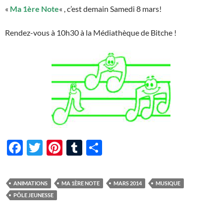
«
Ma 1ère Note
« , c’est demain Samedi 8 mars!
Rendez-vous à 10h30 à la Médiathèque de Bitche !
F
T
Pi
T
P
ac
w
nt
u
ar
e
itt
er
m
ta
ANIMATIONS
MA 1ÈRE NOTE
MARS 2014
MUSIQUE
b
er
es
bl
g
PÔLE JEUNESSE
o
t
r
er