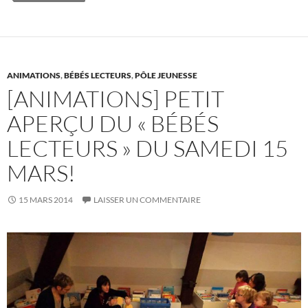
o
t
r
er
o
k
ANIMATIONS
,
BÉBÉS LECTEURS
,
PÔLE JEUNESSE
[ANIMATIONS] PETIT
APERÇU DU « BÉBÉS
LECTEURS » DU SAMEDI 15
MARS!
15 MARS 2014
LAISSER UN COMMENTAIRE