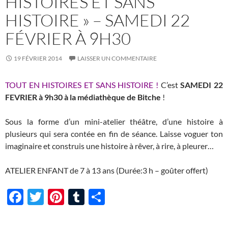
HISTOIRES ET SANS
HISTOIRE » – SAMEDI 22
FÉVRIER À 9H30
19 FÉVRIER 2014
LAISSER UN COMMENTAIRE
TOUT EN HISTOIRES ET SANS HISTOIRE !
C’est
SAMEDI 22
FEVRIER à 9h30 à la médiathèque de Bitche
!
Sous la forme d’un mini-atelier théâtre, d’une histoire à
plusieurs qui sera contée en fin de séance. Laisse voguer ton
imaginaire et construis une histoire à rêver, à rire, à pleurer…
ATELIER ENFANT de 7 à 13 ans (Durée:3 h – goûter offert)
F
T
Pi
T
P
ac
w
nt
u
ar