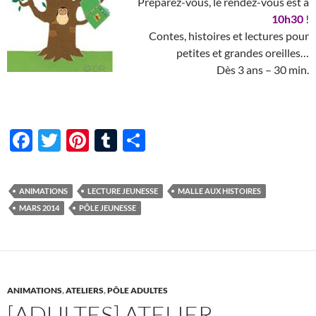
Préparez-vous, le rendez-vous est à
10h30
!
Contes, histoires et lectures pour
petites et grandes oreilles…
Dès 3 ans – 30 min.
F
T
Pi
T
P
ac
w
nt
u
ar
e
itt
er
m
ta
ANIMATIONS
LECTURE JEUNESSE
MALLE AUX HISTOIRES
b
er
es
bl
g
MARS 2014
PÔLE JEUNESSE
o
t
r
er
o
k
ANIMATIONS
,
ATELIERS
,
PÔLE ADULTES
[ADULTES] ATELIER