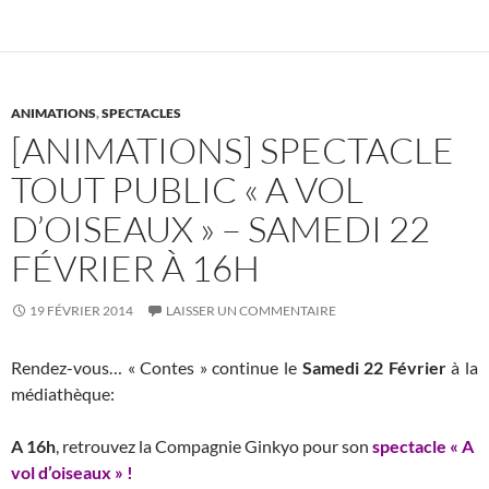
o
t
r
er
o
k
ANIMATIONS
,
SPECTACLES
[ANIMATIONS] SPECTACLE
TOUT PUBLIC « A VOL
D’OISEAUX » – SAMEDI 22
FÉVRIER À 16H
19 FÉVRIER 2014
LAISSER UN COMMENTAIRE
Rendez-vous… « Contes » continue le
Samedi 22 Février
à la
médiathèque:
A 16h
, retrouvez la Compagnie Ginkyo pour son
spectacle « A
vol d’oiseaux » !