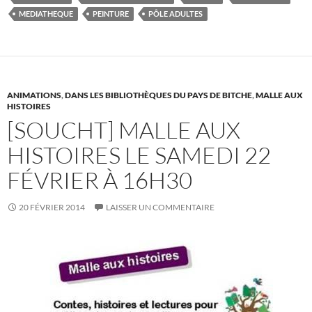
b
er
es
bl
g
MEDIATHEQUE
PEINTURE
PÔLE ADULTES
o
t
r
er
o
k
ANIMATIONS
,
DANS LES BIBLIOTHÈQUES DU PAYS DE BITCHE
,
MALLE AUX
HISTOIRES
[SOUCHT] MALLE AUX
HISTOIRES LE SAMEDI 22
FÉVRIER À 16H30
20 FÉVRIER 2014
LAISSER UN COMMENTAIRE