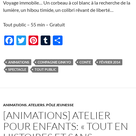
Voyage immobile… Un corbeau à col blanc à la recherche de la
lumière, un hibou timide, un colibri rêvant de liberté…
Tout public – 55 min – Gratuit
F
T
Pi
T
P
ac
w
nt
u
ar
e
itt
er
m
ta
ANIMATIONS
COMPAGNIE GINKYO
CONTE
FÉVRIER 2014
b
er
es
bl
g
SPECTACLE
TOUT PUBLIC
o
t
r
er
o
k
ANIMATIONS
,
ATELIERS
,
PÔLE JEUNESSE
[ANIMATIONS] ATELIER
POUR ENFANTS: « TOUT EN