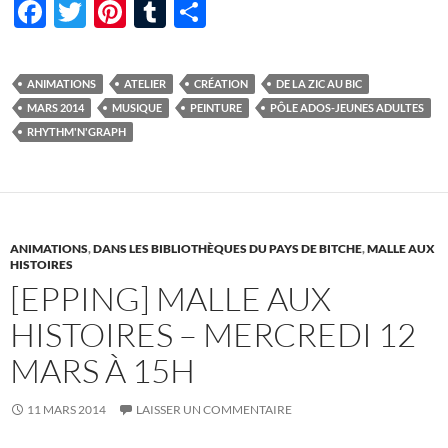
F
T
Pi
T
P
ac
w
nt
u
ar
e
itt
er
m
ta
ANIMATIONS
ATELIER
CRÉATION
DE LA ZIC AU BIC
b
er
es
bl
g
MARS 2014
MUSIQUE
PEINTURE
PÔLE ADOS-JEUNES ADULTES
o
t
r
er
RHYTHM'N'GRAPH
o
k
ANIMATIONS
,
DANS LES BIBLIOTHÈQUES DU PAYS DE BITCHE
,
MALLE AUX
HISTOIRES
[EPPING] MALLE AUX
HISTOIRES – MERCREDI 12
MARS À 15H
11 MARS 2014
LAISSER UN COMMENTAIRE