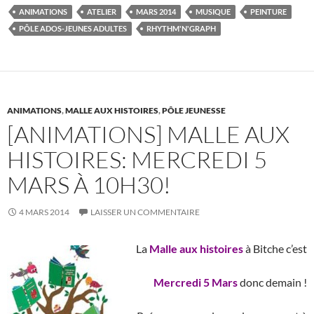
e
itt
er
m
ta
ANIMATIONS
ATELIER
MARS 2014
MUSIQUE
PEINTURE
b
er
es
bl
g
PÔLE ADOS-JEUNES ADULTES
RHYTHM'N'GRAPH
o
t
r
er
o
k
ANIMATIONS
,
MALLE AUX HISTOIRES
,
PÔLE JEUNESSE
[ANIMATIONS] MALLE AUX
HISTOIRES: MERCREDI 5
MARS À 10H30!
4 MARS 2014
LAISSER UN COMMENTAIRE
La
Malle aux h
istoires
à Bitche c’est
Mercredi 5 Mars
donc demain !