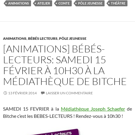
e
itt
er
m
ta
ANIMATIONS
ATELIER
CONTE
PÔLE JEUNESSE
THÉÂTRE
b
er
es
bl
g
o
t
r
er
o
k
ANIMATIONS
,
BÉBÉS LECTEURS
,
PÔLE JEUNESSE
[ANIMATIONS] BÉBÉS-
LECTEURS: SAMEDI 15
FÉVRIER À 10H30 À LA
MÉDIATHÈQUE DE BITCHE
13 FÉVRIER 2014
LAISSER UN COMMENTAIRE
SAMEDI 15 FEVRIER à la
Médiathèque Joseph Schaefer
de
Bitche c’est les BEBES-LECTEURS ! Rendez-vous à 10h30 !