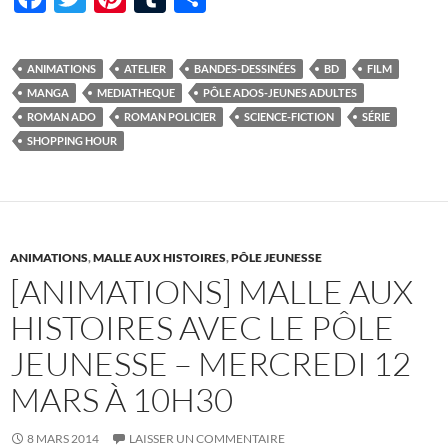
ac
w
nt
u
ar
e
itt
er
m
ta
ANIMATIONS
ATELIER
BANDES-DESSINÉES
BD
FILM
b
er
es
bl
g
MANGA
MEDIATHEQUE
PÔLE ADOS-JEUNES ADULTES
o
t
r
er
ROMAN ADO
ROMAN POLICIER
SCIENCE-FICTION
SÉRIE
SHOPPING HOUR
o
k
ANIMATIONS
,
MALLE AUX HISTOIRES
,
PÔLE JEUNESSE
[ANIMATIONS] MALLE AUX
HISTOIRES AVEC LE PÔLE
JEUNESSE – MERCREDI 12
MARS À 10H30
8 MARS 2014
LAISSER UN COMMENTAIRE