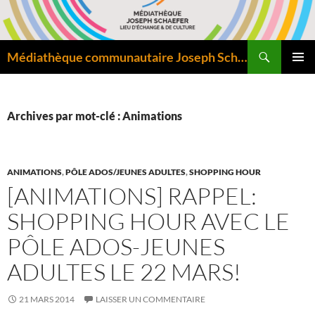
Aller
au
contenu
Recherche
Médiathèque communautaire Joseph Schaefer de Bitche – Pôle départemental de lecture publique
MENU
PRINCI
Archives par mot-clé : Animations
ANIMATIONS
,
PÔLE ADOS/JEUNES ADULTES
,
SHOPPING HOUR
[ANIMATIONS] RAPPEL:
SHOPPING HOUR AVEC LE
PÔLE ADOS-JEUNES
ADULTES LE 22 MARS!
21 MARS 2014
LAISSER UN COMMENTAIRE