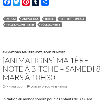
F
T
Pi
T
P
ac
w
nt
u
ar
e
itt
er
m
ta
ALBUM
ANIMATIONS
BITCHE
LECTURE JEUNESSE
b
er
es
bl
g
MALLE AUX HISTOIRES
PÔLE JEUNESSE
o
t
r
er
o
k
ANIMATIONS
,
MA 1ÈRE NOTE
,
PÔLE JEUNESSE
[ANIMATIONS] MA 1ÈRE
NOTE À BITCHE – SAMEDI 8
MARS À 10H30
7 MARS 2014
LAISSER UN COMMENTAIRE
Initiation au monde sonore pour les enfants de 3 à 6 ans…