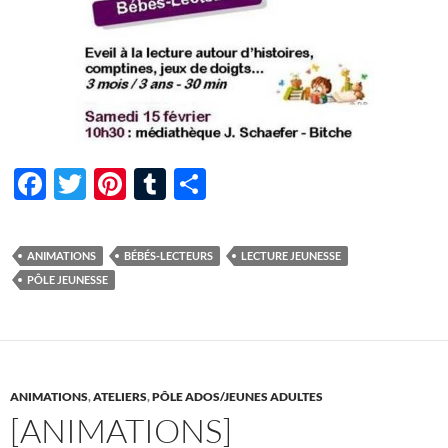
F
T
Pi
T
P
ac
w
nt
u
ar
e
itt
er
m
ta
ANIMATIONS
BÉBÉS-LECTEURS
LECTURE JEUNESSE
b
er
es
bl
g
PÔLE JEUNESSE
o
t
r
er
o
k
ANIMATIONS
,
ATELIERS
,
PÔLE ADOS/JEUNES ADULTES
[ANIMATIONS]