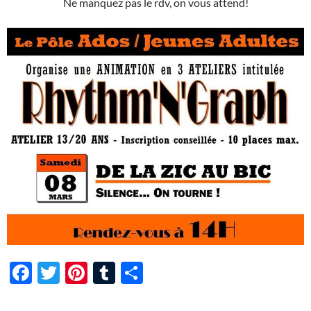
Ne manquez pas le rdv, on vous attend!
F
T
Pi
T
P
ac
w
nt
u
ar