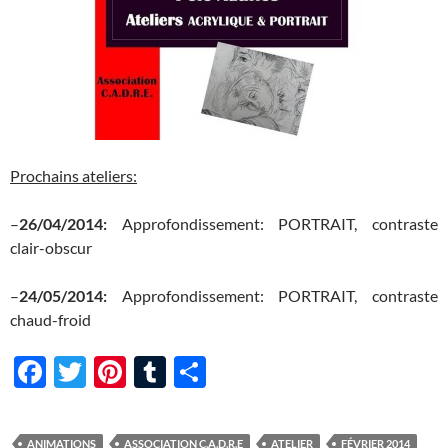
Prochains ateliers:
–
26/04/2014:
Approfondissement: PORTRAIT, contraste
clair-obscur
–
24/05/2014:
Approfondissement: PORTRAIT, contraste
chaud-froid
F
T
Pi
T
P
ac
w
nt
u
ar
e
itt
er
m
ta
ANIMATIONS
ASSOCIATION C.A.D.R.E
ATELIER
FÉVRIER 2014