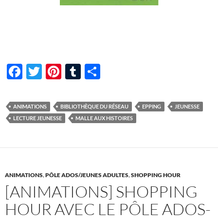
F
T
Pi
T
P
ac
w
nt
u
ar
e
itt
er
m
ta
ANIMATIONS
BIBLIOTHÈQUE DU RÉSEAU
EPPING
JEUNESSE
b
er
es
bl
g
LECTURE JEUNESSE
MALLE AUX HISTOIRES
o
t
r
er
o
k
ANIMATIONS
,
PÔLE ADOS/JEUNES ADULTES
,
SHOPPING HOUR
[ANIMATIONS] SHOPPING
HOUR AVEC LE PÔLE ADOS-