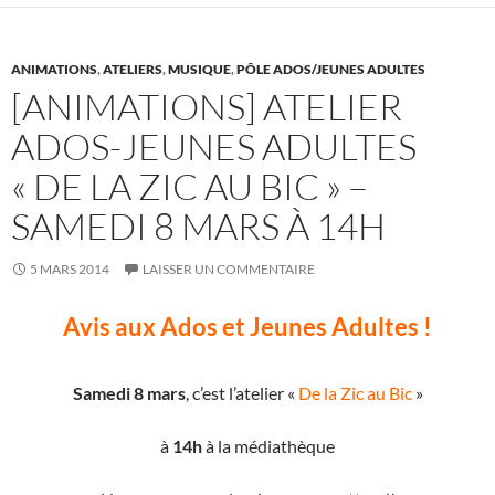
o
k
ANIMATIONS
,
ATELIERS
,
MUSIQUE
,
PÔLE ADOS/JEUNES ADULTES
[ANIMATIONS] ATELIER
ADOS-JEUNES ADULTES
« DE LA ZIC AU BIC » –
SAMEDI 8 MARS À 14H
5 MARS 2014
LAISSER UN COMMENTAIRE
Avis aux Ados et Jeunes Adultes !
Samedi 8 mars
, c’est l’atelier «
De la Zic au Bic
»
à
14h
à la médiathèque