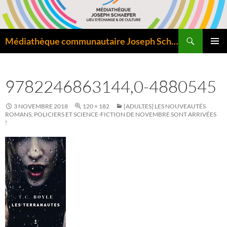
Aller
au
contenu
Recherche
Médiathèque communautaire Joseph Schaefer de Bitche – Pôle départemental de lecture publique
MENU
PRINCI
9782246863144,0-4880545
3 NOVEMBRE 2018
120 × 182
[ADULTES] LES NOUVEAUTÉS
ROMANS, POLICIERS ET SCIENCE-FICTION DE NOVEMBRE SONT ARRIVÉES
!