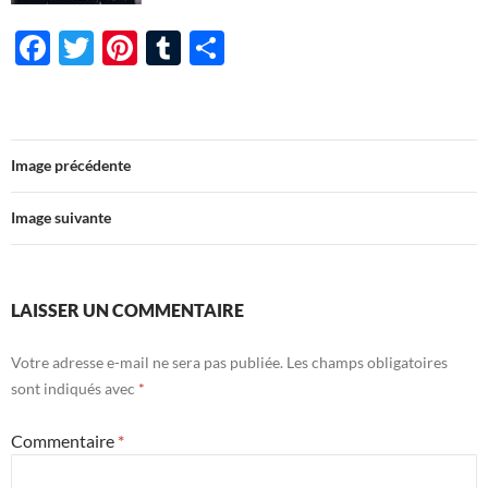
F
T
Pi
T
P
ac
w
nt
u
ar
e
itt
er
m
ta
b
er
es
bl
g
Image précédente
o
t
r
er
o
Image suivante
k
LAISSER UN COMMENTAIRE
Votre adresse e-mail ne sera pas publiée.
Les champs obligatoires
sont indiqués avec
*
Commentaire
*