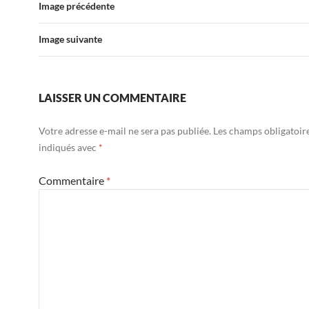
Image précédente
o
t
r
er
o
Image suivante
k
LAISSER UN COMMENTAIRE
Votre adresse e-mail ne sera pas publiée.
Les champs obligatoir
indiqués avec
*
Commentaire
*