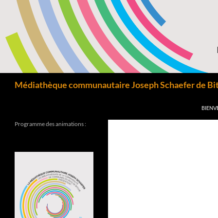
Aller
au
contenu
Recherche
Médiathèque communautaire Joseph Schaefer de Bitc
BIENV
Programme des animations :