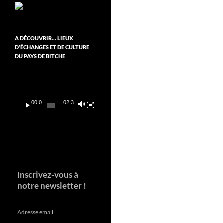
A DÉCOUVRIR… LIEUX
D’ÉCHANGES ET DE CULTURE
DU PAYS DE BITCHE
Lecteur
vidéo
00:00
02:37
Inscrivez-vous à
notre newsletter !
Adresse email