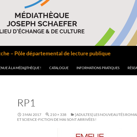
he – Pôle départemental de lecture publique
ENUE À LA MÉDI@THÈQUE !
CATALOGUE
INFORMATIONS PRATIQUES
RÉSEA
RP1
3 MAI 2017
210 × 338
[ADULTES] LES NOUVEAUTÉS ROMAN
ET SCIENCE-FICTION DE MAI SONT ARRIVÉES !