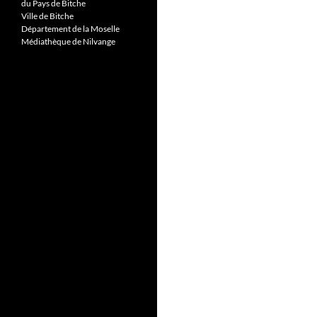
du Pays de Bitche
Ville de Bitche
Département de la Moselle
Médiathèque de Nilvange