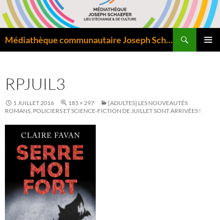
Aller
au
contenu
Recherche
Médiathèque communautaire Joseph Schaefer de Bitche – Pôle départemental de lecture publique
MENU
PRINCI
RPJUIL3
1 JUILLET 2016
185 × 297
[ADULTES] LES NOUVEAUTÉS
ROMANS, POLICIERS ET SCIENCE-FICTION DE JUILLET SONT ARRIVÉES !