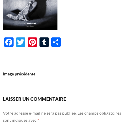
F
T
Pi
T
P
ac
w
nt
u
ar
e
itt
er
m
ta
b
er
es
bl
g
Image précédente
o
t
r
er
o
k
LAISSER UN COMMENTAIRE
Votre adresse e-mail ne sera pas publiée.
Les champs obligatoires
sont indiqués avec
*