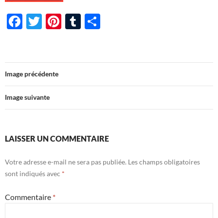
F
T
Pi
T
P
ac
w
nt
u
ar
e
itt
er
m
ta
b
er
es
bl
g
Image précédente
o
t
r
er
o
Image suivante
k
LAISSER UN COMMENTAIRE
Votre adresse e-mail ne sera pas publiée.
Les champs obligatoires
sont indiqués avec
*
Commentaire
*