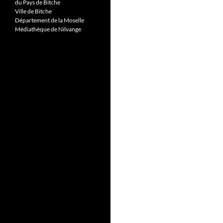
du Pays de Bitche
Ville de Bitche
Département de la Moselle
Médiathèque de Nilvange