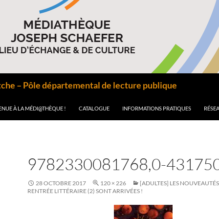
he – Pôle départemental de lecture publique
ENUE À LA MÉDI@THÈQUE !
CATALOGUE
INFORMATIONS PRATIQUES
RÉSEA
9782330081768,0-43175
28 OCTOBRE 2017
120 × 226
[ADULTES] LES NOUVEAUTÉS
RENTRÉE LITTÉRAIRE (2) SONT ARRIVÉES !