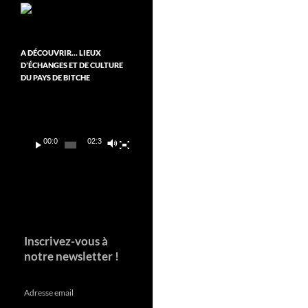
A DÉCOUVRIR… LIEUX
D’ÉCHANGES ET DE CULTURE
DU PAYS DE BITCHE
Lecteur
vidéo
00:00
02:37
Inscrivez-vous à
notre newsletter !
Adresse email