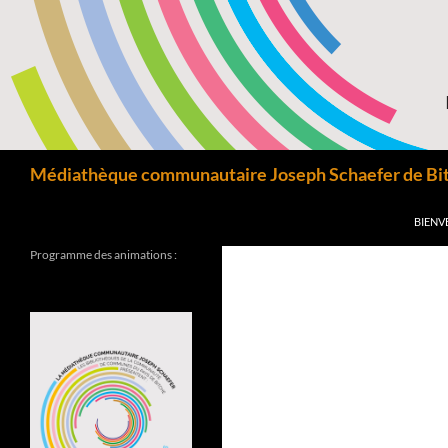
Aller
au
contenu
Recherche
Médiathèque communautaire Joseph Schaefer de Bitc
BIENV
Programme des animations :