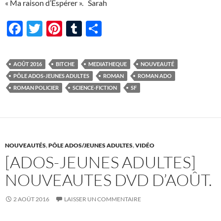
« Ma raison d’Espérer ». Sarah
F
T
Pi
T
P
ac
w
nt
u
ar
e
itt
er
m
ta
AOÛT 2016
BITCHE
MEDIATHEQUE
NOUVEAUTÉ
b
er
es
bl
g
PÔLE ADOS-JEUNES ADULTES
ROMAN
ROMAN ADO
o
t
r
er
ROMAN POLICIER
SCIENCE-FICTION
SF
o
k
NOUVEAUTÉS
,
PÔLE ADOS/JEUNES ADULTES
,
VIDÉO
[ADOS-JEUNES ADULTES]
NOUVEAUTES DVD D’AOÛT.
2 AOÛT 2016
LAISSER UN COMMENTAIRE