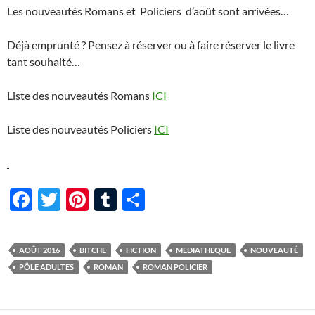
Les nouveautés Romans et Policiers d’août sont arrivées…
Déjà emprunté ? Pensez à réserver ou à faire réserver le livre
tant souhaité…
Liste des nouveautés Romans
ICI
Liste des nouveautés Policiers
ICI
F
T
Pi
T
P
ac
w
nt
u
ar
e
itt
er
m
ta
AOÛT 2016
BITCHE
FICTION
MEDIATHEQUE
NOUVEAUTÉ
b
er
es
bl
g
PÔLE ADULTES
ROMAN
ROMAN POLICIER
o
t
r
er
o