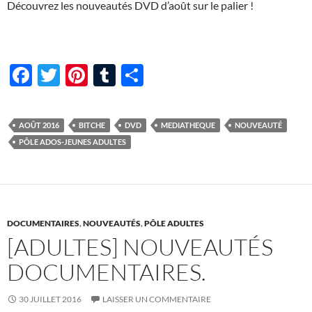
Découvrez les nouveautés DVD d’août sur le palier !
F
T
Pi
T
P
ac
w
nt
u
ar
e
itt
er
m
ta
AOÛT 2016
BITCHE
DVD
MEDIATHEQUE
NOUVEAUTÉ
b
er
es
bl
g
PÔLE ADOS-JEUNES ADULTES
o
t
r
er
o
k
DOCUMENTAIRES
,
NOUVEAUTÉS
,
PÔLE ADULTES
[ADULTES] NOUVEAUTÉS
DOCUMENTAIRES.
30 JUILLET 2016
LAISSER UN COMMENTAIRE