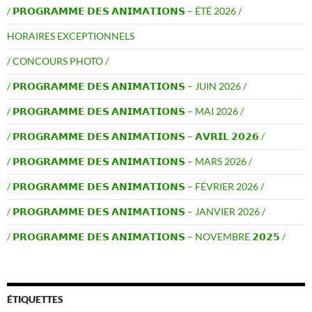
/ 𝗣𝗥𝗢𝗚𝗥𝗔𝗠𝗠𝗘 𝗗𝗘𝗦 𝗔𝗡𝗜𝗠𝗔𝗧𝗜𝗢𝗡𝗦 – ÉTÉ 2026 /
HORAIRES EXCEPTIONNELS
/ CONCOURS PHOTO /
/ 𝗣𝗥𝗢𝗚𝗥𝗔𝗠𝗠𝗘 𝗗𝗘𝗦 𝗔𝗡𝗜𝗠𝗔𝗧𝗜𝗢𝗡𝗦 – JUIN 2026 /
/ 𝗣𝗥𝗢𝗚𝗥𝗔𝗠𝗠𝗘 𝗗𝗘𝗦 𝗔𝗡𝗜𝗠𝗔𝗧𝗜𝗢𝗡𝗦 – MAI 2026 /
/ 𝗣𝗥𝗢𝗚𝗥𝗔𝗠𝗠𝗘 𝗗𝗘𝗦 𝗔𝗡𝗜𝗠𝗔𝗧𝗜𝗢𝗡𝗦 – 𝗔𝗩𝗥𝗜𝗟 𝟮𝟬𝟮𝟲 /
/ 𝗣𝗥𝗢𝗚𝗥𝗔𝗠𝗠𝗘 𝗗𝗘𝗦 𝗔𝗡𝗜𝗠𝗔𝗧𝗜𝗢𝗡𝗦 – MARS 2026 /
/ 𝗣𝗥𝗢𝗚𝗥𝗔𝗠𝗠𝗘 𝗗𝗘𝗦 𝗔𝗡𝗜𝗠𝗔𝗧𝗜𝗢𝗡𝗦 – FÉVRIER 2026 /
/ 𝗣𝗥𝗢𝗚𝗥𝗔𝗠𝗠𝗘 𝗗𝗘𝗦 𝗔𝗡𝗜𝗠𝗔𝗧𝗜𝗢𝗡𝗦 – JANVIER 2026 /
/ 𝗣𝗥𝗢𝗚𝗥𝗔𝗠𝗠𝗘 𝗗𝗘𝗦 𝗔𝗡𝗜𝗠𝗔𝗧𝗜𝗢𝗡𝗦 – NOVEMBRE 𝟮𝟬𝟮𝟱 /
ÉTIQUETTES