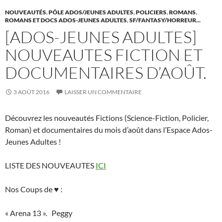
k
NOUVEAUTÉS
,
PÔLE ADOS/JEUNES ADULTES
,
POLICIERS
,
ROMANS
,
ROMANS ET DOCS ADOS-JEUNES ADULTES
,
SF/FANTASY/HORREUR...
[ADOS-JEUNES ADULTES]
NOUVEAUTES FICTION ET
DOCUMENTAIRES D’AOÛT.
3 AOÛT 2016
LAISSER UN COMMENTAIRE
Découvrez les nouveautés Fictions (Science-Fiction, Policier,
Roman) et documentaires du mois d’août dans l’Espace Ados-
Jeunes Adultes !
LISTE DES NOUVEAUTES
ICI
Nos Coups de ♥ :
« Arena 13 ». Peggy