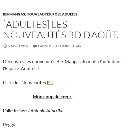
k
BD/MANGAS
,
NOUVEAUTÉS
,
PÔLE ADULTES
[ADULTES] LES
NOUVEAUTÉS BD D’AOÛT.
5 AOÛT 2016
LAISSER UN COMMENTAIRE
Découvrez les nouveautés BD-Mangas du mois d’août dans
l’Espace Adultes !
Liste des Nouveautés
ICI
Mon coup de cœur
:
L’aile brisée
/
Antonio Altarriba
Peggy