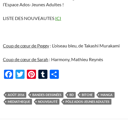
l’Espace Ados-Jeunes Adultes !
LISTE DES NOUVEAUTES
ICI
Coup de cœur de Peggy
: L’oiseau bleu, de Takashi Murakami
Coup de cœur d
e Sarah
: Harmony, Mathieu Reynès
F
T
Pi
T
P
ac
w
nt
u
ar
e
itt
er
m
ta
AOÛT 2016
BANDES-DESSINÉES
BD
BITCHE
MANGA
b
er
es
bl
g
MEDIATHEQUE
NOUVEAUTÉ
PÔLE ADOS-JEUNES ADULTES
o
t
r
er
o