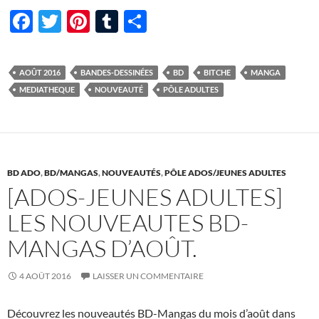
F
T
Pi
T
P
ac
w
nt
u
ar
e
itt
er
m
ta
AOÛT 2016
BANDES-DESSINÉES
BD
BITCHE
MANGA
b
er
es
bl
g
MEDIATHEQUE
NOUVEAUTÉ
PÔLE ADULTES
o
t
r
er
o
k
BD ADO
,
BD/MANGAS
,
NOUVEAUTÉS
,
PÔLE ADOS/JEUNES ADULTES
[ADOS-JEUNES ADULTES]
LES NOUVEAUTES BD-
MANGAS D’AOÛT.
4 AOÛT 2016
LAISSER UN COMMENTAIRE
Découvrez les nouveautés BD-Mangas du mois d’août dans