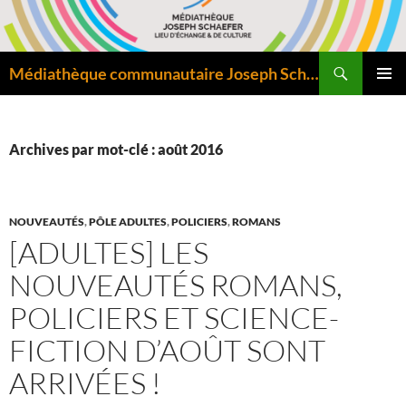
Aller
au
contenu
Recherche
Médiathèque communautaire Joseph Schaefer de Bitche – Pôle départemental de lecture publique
MENU
PRINCI
Archives par mot-clé : août 2016
NOUVEAUTÉS
,
PÔLE ADULTES
,
POLICIERS
,
ROMANS
[ADULTES] LES
NOUVEAUTÉS ROMANS,
POLICIERS ET SCIENCE-
FICTION D’AOÛT SONT
ARRIVÉES !