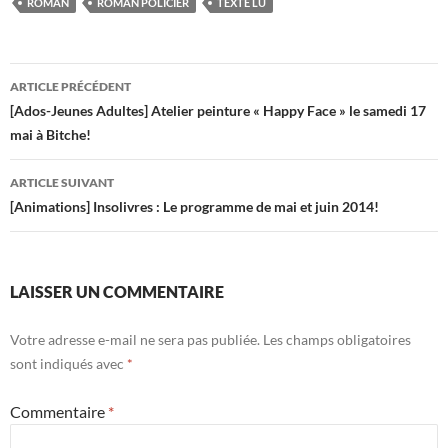
b
er
es
bl
g
ROMAN
ROMAN POLICIER
TEXTE LU
o
t
r
er
o
Navigation
ARTICLE PRÉCÉDENT
k
des
[Ados-Jeunes Adultes] Atelier peinture « Happy Face » le samedi 17
mai à Bitche!
articles
ARTICLE SUIVANT
[Animations] Insolivres : Le programme de mai et juin 2014!
LAISSER UN COMMENTAIRE
Votre adresse e-mail ne sera pas publiée.
Les champs obligatoires
sont indiqués avec
*
Commentaire
*