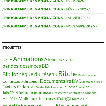
/ 𝗣𝗥𝗢𝗚𝗥𝗔𝗠𝗠𝗘 𝗗𝗘𝗦 𝗔𝗡𝗜𝗠𝗔𝗧𝗜𝗢𝗡𝗦 – MARS 2026 /
/ 𝗣𝗥𝗢𝗚𝗥𝗔𝗠𝗠𝗘 𝗗𝗘𝗦 𝗔𝗡𝗜𝗠𝗔𝗧𝗜𝗢𝗡𝗦 – FÉVRIER 2026 /
/ 𝗣𝗥𝗢𝗚𝗥𝗔𝗠𝗠𝗘 𝗗𝗘𝗦 𝗔𝗡𝗜𝗠𝗔𝗧𝗜𝗢𝗡𝗦 – JANVIER 2026 /
/ 𝗣𝗥𝗢𝗚𝗥𝗔𝗠𝗠𝗘 𝗗𝗘𝗦 𝗔𝗡𝗜𝗠𝗔𝗧𝗜𝗢𝗡𝗦 – NOVEMBRE 𝟮𝟬𝟮𝟱 /
ÉTIQUETTES
Animations
Atelier
Album
Avril 2014
BD
bandes-dessinées
Bitche
Bibliothèque du réseau
Bébés-Lecteurs
Documentaire
DVD
coup de coeur
Conte
décembre 2014
fiction
Fantasy
Jeunesse
Film
Juillet 2014
Février 2014
Insolivres
lecture jeunesse
Juin 2014
Lire en fête partout en Moselle
manga
Malle aux histoires
Mai 2014
Mars 2014
mediatheque
Nouveauté