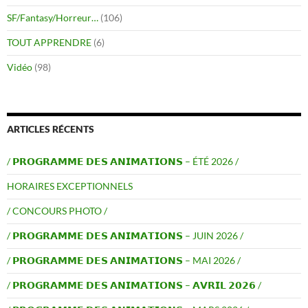
SF/Fantasy/Horreur…
(106)
TOUT APPRENDRE
(6)
Vidéo
(98)
ARTICLES RÉCENTS
/ 𝗣𝗥𝗢𝗚𝗥𝗔𝗠𝗠𝗘 𝗗𝗘𝗦 𝗔𝗡𝗜𝗠𝗔𝗧𝗜𝗢𝗡𝗦 – ÉTÉ 2026 /
HORAIRES EXCEPTIONNELS
/ CONCOURS PHOTO /
/ 𝗣𝗥𝗢𝗚𝗥𝗔𝗠𝗠𝗘 𝗗𝗘𝗦 𝗔𝗡𝗜𝗠𝗔𝗧𝗜𝗢𝗡𝗦 – JUIN 2026 /
/ 𝗣𝗥𝗢𝗚𝗥𝗔𝗠𝗠𝗘 𝗗𝗘𝗦 𝗔𝗡𝗜𝗠𝗔𝗧𝗜𝗢𝗡𝗦 – MAI 2026 /
/ 𝗣𝗥𝗢𝗚𝗥𝗔𝗠𝗠𝗘 𝗗𝗘𝗦 𝗔𝗡𝗜𝗠𝗔𝗧𝗜𝗢𝗡𝗦 – 𝗔𝗩𝗥𝗜𝗟 𝟮𝟬𝟮𝟲 /