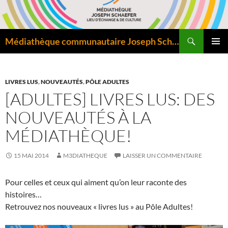
Aller
au
contenu
Recherche
Médiathèque communautaire Joseph Schaefer de Bitche – Pôle départemental de lecture publique
MENU
PRINCI
LIVRES LUS
,
NOUVEAUTÉS
,
PÔLE ADULTES
[ADULTES] LIVRES LUS: DES
NOUVEAUTÉS À LA
MÉDIATHÈQUE!
15 MAI 2014
M3DIATHEQUE
LAISSER UN COMMENTAIRE
Pour celles et ceux qui aiment qu’on leur raconte des
histoires…
Retrouvez nos nouveaux « livres lus » au Pôle Adultes!