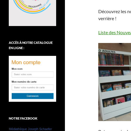
Découvrez les n
verrière !
Liste des Nouve
ACCÈS À NOTRE CATALOGUE
EN LIGNE :
NOTRE FACEBOOK
Médiathèque Joseph Schaefer