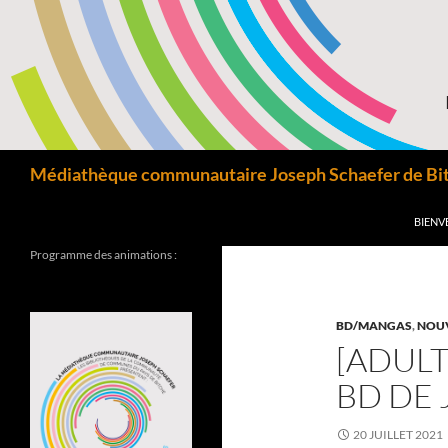
Aller
au
contenu
Recherche
Médiathèque communautaire Joseph Schaefer de Bitc
BIENV
Programme des animations :
BD/MANGAS
,
NOU
[ADULT
BD DE 
20 JUILLET 2021