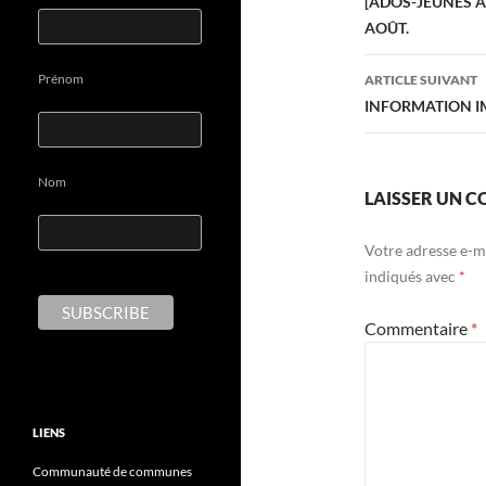
des
[ADOS-JEUNES A
AOÛT.
articles
Prénom
ARTICLE SUIVANT
INFORMATION 
Nom
LAISSER UN 
Votre adresse e-ma
indiqués avec
*
Commentaire
*
LIENS
Communauté de communes