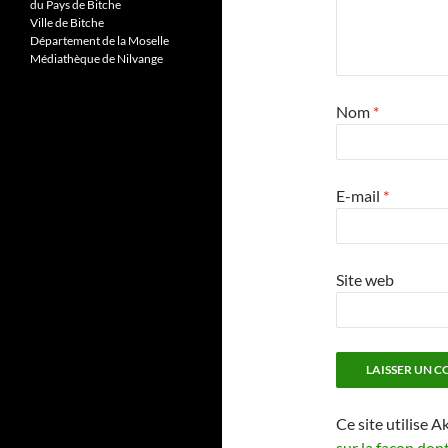
du Pays de Bitche
Ville de Bitche
Département de la Moselle
Médiathèque de Nilvange
Nom
*
E-mail
*
Site web
Ce site utilise A
sur la façon don