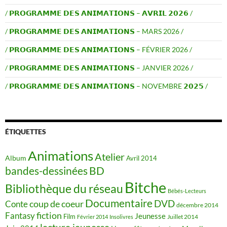
/ 𝗣𝗥𝗢𝗚𝗥𝗔𝗠𝗠𝗘 𝗗𝗘𝗦 𝗔𝗡𝗜𝗠𝗔𝗧𝗜𝗢𝗡𝗦 – 𝗔𝗩𝗥𝗜𝗟 𝟮𝟬𝟮𝟲 /
/ 𝗣𝗥𝗢𝗚𝗥𝗔𝗠𝗠𝗘 𝗗𝗘𝗦 𝗔𝗡𝗜𝗠𝗔𝗧𝗜𝗢𝗡𝗦 – MARS 2026 /
/ 𝗣𝗥𝗢𝗚𝗥𝗔𝗠𝗠𝗘 𝗗𝗘𝗦 𝗔𝗡𝗜𝗠𝗔𝗧𝗜𝗢𝗡𝗦 – FÉVRIER 2026 /
/ 𝗣𝗥𝗢𝗚𝗥𝗔𝗠𝗠𝗘 𝗗𝗘𝗦 𝗔𝗡𝗜𝗠𝗔𝗧𝗜𝗢𝗡𝗦 – JANVIER 2026 /
/ 𝗣𝗥𝗢𝗚𝗥𝗔𝗠𝗠𝗘 𝗗𝗘𝗦 𝗔𝗡𝗜𝗠𝗔𝗧𝗜𝗢𝗡𝗦 – NOVEMBRE 𝟮𝟬𝟮𝟱 /
ÉTIQUETTES
Animations
Atelier
Album
Avril 2014
BD
bandes-dessinées
Bitche
Bibliothèque du réseau
Bébés-Lecteurs
Documentaire
DVD
coup de coeur
Conte
décembre 2014
fiction
Fantasy
Jeunesse
Film
Juillet 2014
Février 2014
Insolivres