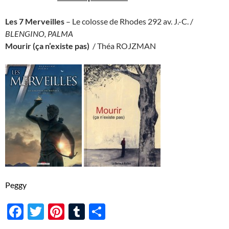
Les 7 Merveilles
– Le colosse de Rhodes 292 av. J.-C. /
BLENGINO, PALMA
Mourir (ça n’existe pas)
/ Théa ROJZMAN
Peggy
F
T
Pi
T
P
ac
w
nt
u
ar