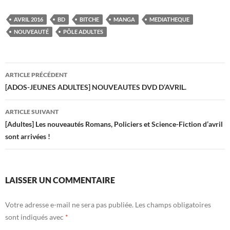
e
itt
er
m
ta
AVRIL 2016
BD
BITCHE
MANGA
MEDIATHEQUE
b
er
es
bl
g
NOUVEAUTÉ
PÔLE ADULTES
o
t
r
er
o
Navigation
ARTICLE PRÉCÉDENT
k
des
[ADOS-JEUNES ADULTES] NOUVEAUTES DVD D’AVRIL.
articles
ARTICLE SUIVANT
[Adultes] Les nouveautés Romans, Policiers et Science-Fiction d’avril
sont arrivées !
LAISSER UN COMMENTAIRE
Votre adresse e-mail ne sera pas publiée.
Les champs obligatoires
sont indiqués avec
*