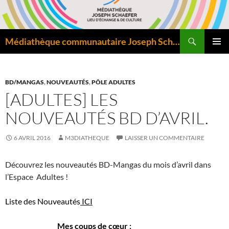
Aller
au
contenu
Recherche
Médiathèque communautaire Joseph Schaefer de Bitche – Pôle départemental de lecture publique
MENU
PRINCI
BD/MANGAS
,
NOUVEAUTÉS
,
PÔLE ADULTES
[ADULTES] LES
NOUVEAUTÉS BD D’AVRIL.
6 AVRIL 2016
M3DIATHEQUE
LAISSER UN COMMENTAIRE
Découvrez les nouveautés BD-Mangas du mois d’avril dans
l’Espace Adultes !
Liste des Nouveautés
ICI
Mes coups de cœur
: