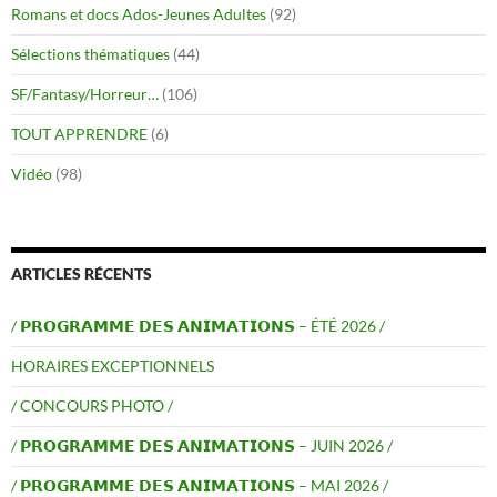
Romans et docs Ados-Jeunes Adultes
(92)
Sélections thématiques
(44)
SF/Fantasy/Horreur…
(106)
TOUT APPRENDRE
(6)
Vidéo
(98)
ARTICLES RÉCENTS
/ 𝗣𝗥𝗢𝗚𝗥𝗔𝗠𝗠𝗘 𝗗𝗘𝗦 𝗔𝗡𝗜𝗠𝗔𝗧𝗜𝗢𝗡𝗦 – ÉTÉ 2026 /
HORAIRES EXCEPTIONNELS
/ CONCOURS PHOTO /
/ 𝗣𝗥𝗢𝗚𝗥𝗔𝗠𝗠𝗘 𝗗𝗘𝗦 𝗔𝗡𝗜𝗠𝗔𝗧𝗜𝗢𝗡𝗦 – JUIN 2026 /
/ 𝗣𝗥𝗢𝗚𝗥𝗔𝗠𝗠𝗘 𝗗𝗘𝗦 𝗔𝗡𝗜𝗠𝗔𝗧𝗜𝗢𝗡𝗦 – MAI 2026 /